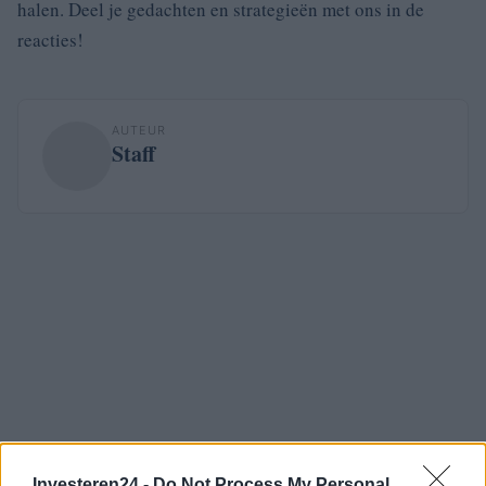
halen. Deel je gedachten en strategieën met ons in de
reacties!
AUTEUR
Staff
Investeren24 -
Do Not Process My Personal