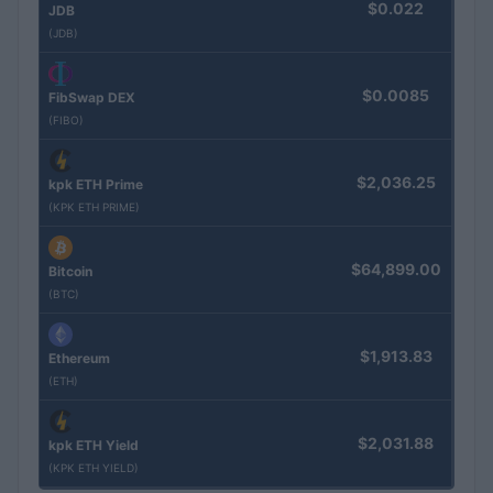
$0.022
JDB
(JDB)
$0.0085
FibSwap DEX
(FIBO)
$2,036.25
kpk ETH Prime
(KPK ETH PRIME)
$64,899.00
Bitcoin
(BTC)
$1,913.83
Ethereum
(ETH)
$2,031.88
kpk ETH Yield
(KPK ETH YIELD)