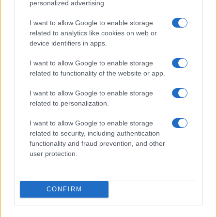
personalized advertising.
Brentolie daalt naar 88.9 dollar: grondstoffen onder druk
Sanne De Vries · 6 aug 2026
I want to allow Google to enable storage
related to analytics like cookies on web or
NEWS
device identifiers in apps.
I want to allow Google to enable storage
related to functionality of the website or app.
I want to allow Google to enable storage
related to personalization.
I want to allow Google to enable storage
related to security, including authentication
functionality and fraud prevention, and other
user protection.
Brentolie daalt naar 91,82 dollar: een week van teruggang in
grondstoffen
CONFIRM
Sanne De Vries · 5 aug 2026