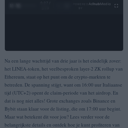
0:28 /
Ad
hub
Media
POWERED
1
/
4
3:19
BY
Na een lange wachttijd van drie jaar is het eindelijk zover:
het LINEA-token, het veelbesproken layer-2 ZK rollup van
Ethereum, staat op het punt om de crypto-markten te
betreden. De spanning stijgt, want om 16:00 uur Italiaanse
tijd (UTC+2) opent de claim-periode van het airdrop. En
dat is nog niet alles! Grote exchanges zoals Binance en
Bybit staan klaar voor de listing, die om 17:00 uur begint.
Maar wat betekent dit voor jou? Lees verder voor de
belangrijkste details en ontdek hoe je kunt profiteren van