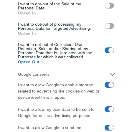
consent section.
I want to opt-out of the Sale of my
Personal Data.
Opted In
I want to opt-out of processing my
Brentolie daalt naar 88.9 dollar: een week van dalende
Personal Data for Targeted Advertising.
grondstoffenprijzen
Opted In
Sanne De Vries · 7 aug 2026
I want to opt-out of Collection, Use,
Retention, Sale, and/or Sharing of my
Personal Data that Is Unrelated with the
NEWS
Purposes for which it was collected.
Opted Out
Google consents
I want to allow Google to enable storage
related to advertising like cookies on web or
device identifiers in apps.
I want to allow my user data to be sent to
Google for online advertising purposes.
I want to allow Google to send me