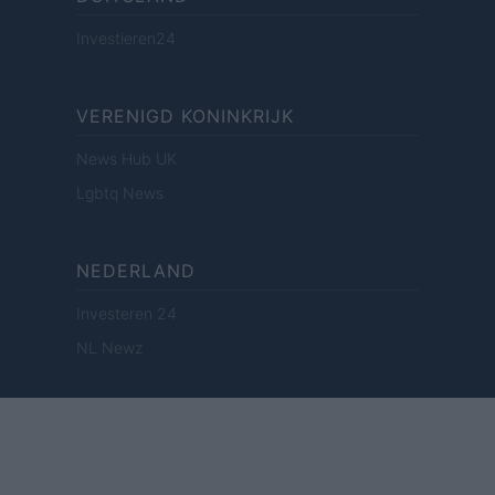
Investieren24
VERENIGD KONINKRIJK
News Hub UK
Lgbtq News
NEDERLAND
Investeren 24
NL Newz