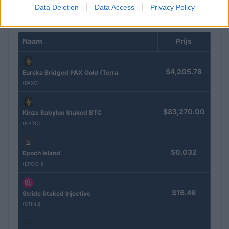
Data Deletion
Data Access
Privacy Policy
CRYPTOKOERSEN
Naam
Prijs
$4,205.78
Eureka Bridged PAX Gold (Terra
(PAXG)
$83,270.00
Kinza Babylon Staked BTC
(KBTC)
$0.032
Epoch Island
(EPOCH)
$16.46
Stride Staked Injective
(STINJ)