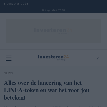
Naar inhoud springen
8 augustus 2026
8 augustus 2026
⌕
×
⌕
NEWS
Zoeken
Alles over de lancering van het
LINEA-token en wat het voor jou
betekent