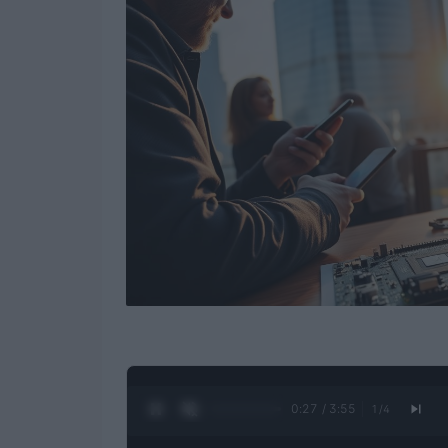
0:28 / 3:55
1
/
4