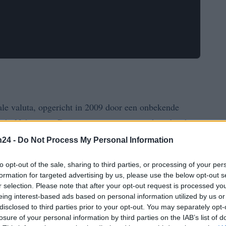
tale valuta, opgericht in 2009 door een onbekende
toshi Nakamoto. Deze
cryptocurrency
maakt gebruik
eilig en transparant te maken. Maar wat betekent dat
n24 -
Do Not Process My Personal Information
to opt-out of the sale, sharing to third parties, or processing of your per
formation for targeted advertising by us, please use the below opt-out s
r selection. Please note that after your opt-out request is processed y
eing interest-based ads based on personal information utilized by us or
etwerk
, waardoor gebruikers transacties kunnen
disclosed to third parties prior to your opt-out. You may separately opt-
losure of your personal information by third parties on the IAB’s list of
ke transactie wordt vastgelegd op de blockchain, een