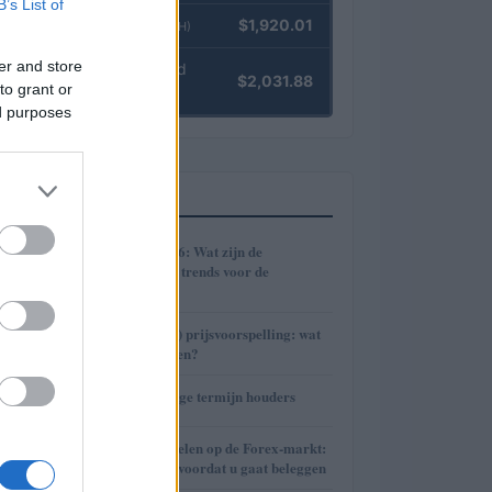
B’s List of
Ethereum
$1,920.01
(ETH)
er and store
kpk ETH Yield
$2,031.88
to grant or
(KPK ETH YIELD)
ed purposes
MEEST GELEZEN
1
Cryptomarkt 2026: Wat zijn de
verwachtingen en trends voor de
toekomst?
2
Avalanche (AVAX) prijsvoorspelling: wat
staat ons te wachten?
3
De kracht van lange termijn houders
4
Risico’s van handelen op de Forex-markt:
wat u moet weten voordat u gaat beleggen