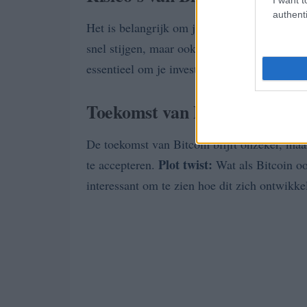
authenti
Het is belangrijk om je bewust te zijn van 
snel stijgen, maar ook snel dalen. Wie ander
essentieel om je investering goed te overweg
Toekomst van Bitcoin
De toekomst van Bitcoin blijft onzeker, maa
Plot twist:
te accepteren.
Wat als Bitcoin oo
interessant om te zien hoe dit zich ontwikke