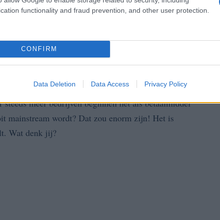
cation functionality and fraud prevention, and other user protection.
cryptomarkt
de
, die zeer volatiel is. Prijzen kunnen
s denkt dat de hype soms te groot is? 🤔 Het is
en.
CONFIRM
Data Deletion
Data Access
Privacy Policy
r steeds meer bedrijven beginnen het als betaalmiddel
it mainstream wordt? Dat zou enorm zijn! Het is
lt. Wat denk jij?