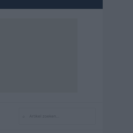
⌕
Zoeken