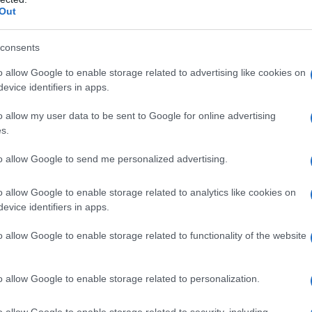
Out
consents
o allow Google to enable storage related to advertising like cookies on
evice identifiers in apps.
o allow my user data to be sent to Google for online advertising
s.
to allow Google to send me personalized advertising.
voor dat je een platform kiest dat veilig en
o allow Google to enable storage related to analytics like cookies on
evice identifiers in apps.
itcoin veilig kunt opslaan.
o allow Google to enable storage related to functionality of the website
nt veroorloven te verliezen.
Unpopular opinion:
o allow Google to enable storage related to personalization.
o allow Google to enable storage related to security, including