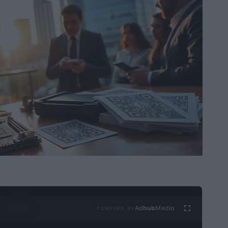
Ad
hub
Media
POWERED BY