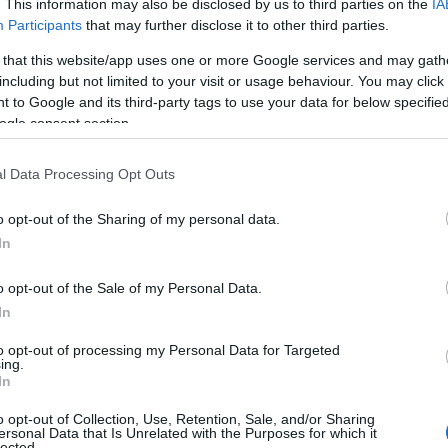
. This information may also be disclosed by us to third parties on the
IA
kelijk is. Dit zorgt voor een uniek systeem van
Participants
that may further disclose it to other third parties.
 that this website/app uses one or more Google services and may gath
including but not limited to your visit or usage behaviour. You may click 
 to Google and its third-party tags to use your data for below specifi
n?
ogle consent section.
vanwege de hoge volatiliteit en het potentieel voor
l Data Processing Opt Outs
 serious FOMO vibes! 😱 Maar voordat je je geld erin
o opt-out of the Sharing of my personal data.
eert. Heb je al eens nagedacht over de risico’s?
In
o opt-out of the Sale of my Personal Data.
In
to opt-out of processing my Personal Data for Targeted
ing.
In
o opt-out of Collection, Use, Retention, Sale, and/or Sharing
ersonal Data that Is Unrelated with the Purposes for which it
lected.