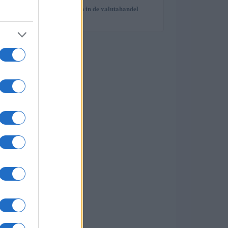
5
Risico’s en kansen in de valutahandel