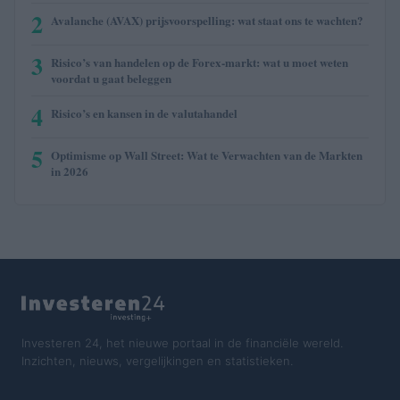
2
Avalanche (AVAX) prijsvoorspelling: wat staat ons te wachten?
3
Risico’s van handelen op de Forex-markt: wat u moet weten
voordat u gaat beleggen
4
Risico’s en kansen in de valutahandel
5
Optimisme op Wall Street: Wat te Verwachten van de Markten
in 2026
Investeren 24, het nieuwe portaal in de financiële wereld.
Inzichten, nieuws, vergelijkingen en statistieken.