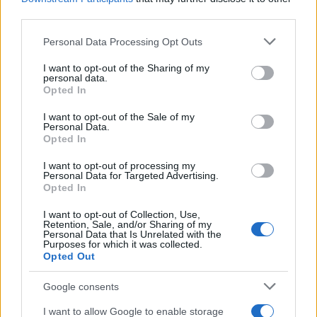
third parties.
NEWS
Please note that this website/app uses one or more Google
Personal Data Processing Opt Outs
services and may gather and store information including but
not limited to your visit or usage behaviour. You may click to
I want to opt-out of the Sharing of my
personal data.
grant or deny consent to Google and its third-party tags to
Opted In
use your data for below specified purposes in below Google
consent section.
I want to opt-out of the Sale of my
Personal Data.
Opted In
I want to opt-out of processing my
Personal Data for Targeted Advertising.
Opted In
Brentolie daalt naar 88.9 dollar: een week van dalende
I want to opt-out of Collection, Use,
Retention, Sale, and/or Sharing of my
grondstoffenprijzen
Personal Data that Is Unrelated with the
Purposes for which it was collected.
Sanne De Vries · 7 aug 2026
Opted Out
NEWS
Google consents
I want to allow Google to enable storage