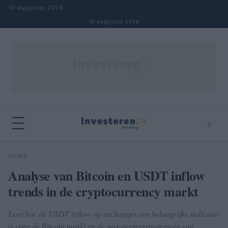
Naar inhoud springen
10 augustus 2026
10 augustus 2026
⌕
×
⌕
NEWS
Zoeken
Analyse van Bitcoin en USDT inflow
trends in de cryptocurrency markt
Leer hoe de USDT inflow op exchanges een belangrijke indicator
is voor de Bitcoin markt en de investeringsstrategieën van