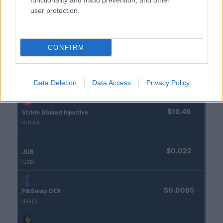
functionality and fraud prevention, and other
(PAXG)
user protection.
$83,270.00
Kinza Babylon Staked BTC
(KBTC)
CONFIRM
$0.032
Epoch Island
Data Deletion
Data Access
Privacy Policy
(EPOCH)
$16.46
Stride Staked Injective
(STINJ)
$0.022
JDB
(JDB)
$0.0085
FibSwap DEX
(FIBO)