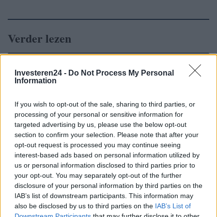
Verder lezen
NEWS
Investeren24 -
Do Not Process My Personal
Information
If you wish to opt-out of the sale, sharing to third parties, or
processing of your personal or sensitive information for
targeted advertising by us, please use the below opt-out
section to confirm your selection. Please note that after your
opt-out request is processed you may continue seeing
interest-based ads based on personal information utilized by
us or personal information disclosed to third parties prior to
your opt-out. You may separately opt-out of the further
disclosure of your personal information by third parties on the
IAB’s list of downstream participants. This information may
EUR/USD daalt, crypto’s stabiliseren na rustige week
also be disclosed by us to third parties on the
IAB’s List of
Sanne De Vries · 10 aug 2026
Downstream Participants
that may further disclose it to other