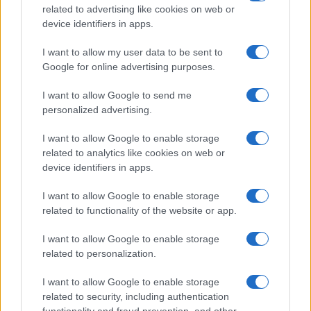
related to advertising like cookies on web or
device identifiers in apps.
I want to allow my user data to be sent to
Google for online advertising purposes.
I want to allow Google to send me
personalized advertising.
I want to allow Google to enable storage
Brentolie daalt naar 88.9 dollar: grondstoffen onder druk
related to analytics like cookies on web or
device identifiers in apps.
Sanne De Vries · 6 aug 2026
I want to allow Google to enable storage
related to functionality of the website or app.
CRYPTOKOERSEN
I want to allow Google to enable storage
related to personalization.
Naam
Prijs
I want to allow Google to enable storage
related to security, including authentication
$4,205.78
Eureka Bridged PAX Gold (Terra