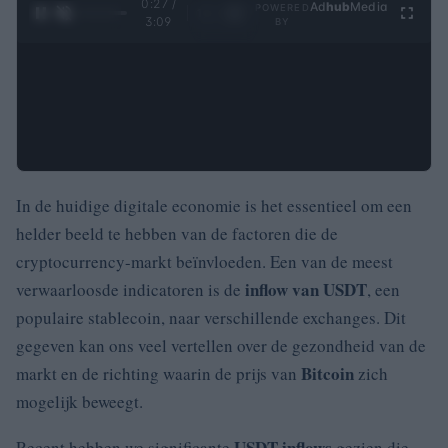
0:28 /
Ad
hub
Media
POWERED
1
/
4
3:09
BY
In de huidige digitale economie is het essentieel om een
helder beeld te hebben van de factoren die de
cryptocurrency-markt beïnvloeden. Een van de meest
inflow van USDT
verwaarloosde indicatoren is de
, een
populaire stablecoin, naar verschillende exchanges. Dit
gegeven kan ons veel vertellen over de gezondheid van de
Bitcoin
markt en de richting waarin de prijs van
zich
mogelijk beweegt.
USDT inflows
Recent hebben we significante
gezien die