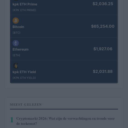
$2,036.25
kpk ETH Prime
(KPK ETH PRIME)
$65,254.00
Bitcoin
(BTC)
$1,927.06
Ethereum
(ETH)
$2,031.88
kpk ETH Yield
(KPK ETH YIELD)
MEEST GELEZEN
1
Cryptomarkt 2026: Wat zijn de verwachtingen en trends voor
de toekomst?