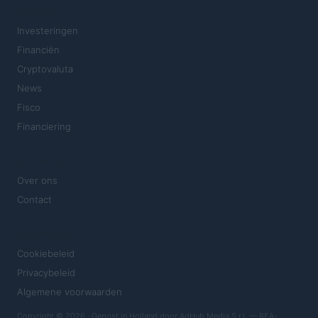
SECTIES
Investeringen
Financiën
Cryptovaluta
News
Fisco
Financiering
MAGAZINE
Over ons
Contact
JURIDISCH
Cookiebeleid
Privacybeleid
Algemene voorwaarden
Copyright © 2026 · Gepost in Holland door AdHub Media S.r.l. — REA-