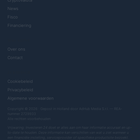
Cryptovaluta
News
Fisco
Financiering
MAGAZINE
Over ons
Contact
JURIDISCH
Cookiebeleid
Privacybeleid
Algemene voorwaarden
Copyright © 2026 · Gepost in Holland door AdHub Media S.r.l. — REA-
nummer 2729933
Alle rechten voorbehouden
Vrijwaring: Investeren 24 doet er alles aan om haar informatie accuraat en up-
to-date te houden. Deze informatie kan verschillen van wat u ziet wanneer u
een financiële instelling, serviceprovider of specifieke productsite bezoekt.