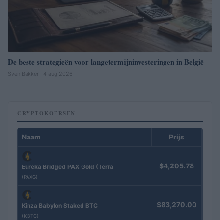
De beste strategieën voor langetermijninvesteringen in België
Sven Bakker · 4 aug 2026
CRYPTOKOERSEN
Naam
Prijs
$4,205.78
Eureka Bridged PAX Gold (Terra
(PAXG)
$83,270.00
Kinza Babylon Staked BTC
(KBTC)