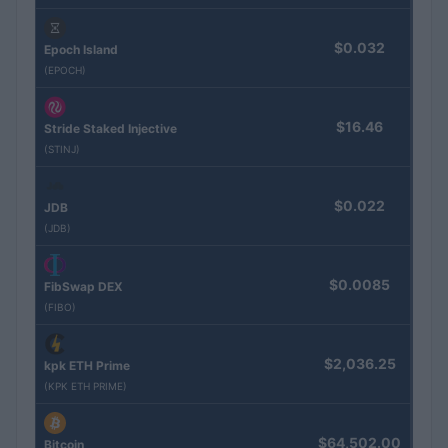
$0.032
Epoch Island
(EPOCH)
$16.46
Stride Staked Injective
(STINJ)
$0.022
JDB
(JDB)
$0.0085
FibSwap DEX
(FIBO)
$2,036.25
kpk ETH Prime
(KPK ETH PRIME)
$64,502.00
Bitcoin