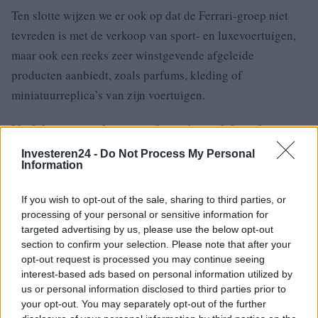
Ten slotte wijzen we er ook op dat de Ferrari-groep niet
tevreden is met de verkoop van sport- en luxevoertuigen,
maar ook een reeks zeer winstgevende afgeleide
producten aanbiedt, zoals parfums, kleding of
miniatuurreplica’s van zijn voertuigen.
Nadelen en zwaktes van ferrari-aandelen als
beursgenoteerd actief
Investeren24 -
Do Not Process My Personal
Information
Nu u de belangrijkste voordelen van de Ferrari-groep kent,
zullen we de belangrijkste tekortkomingen presenteren,
If you wish to opt-out of the sale, sharing to third parties, or
waardoor u uw mening kunt matigen bij het analyseren
processing of your personal or sensitive information for
van dit aandeel.
targeted advertising by us, please use the below opt-out
section to confirm your selection. Please note that after your
opt-out request is processed you may continue seeing
Ten eerste kunnen we vaststellen dat het douanebeleid van
interest-based ads based on personal information utilized by
sommige landen de verkoop van Ferrari in sommige
us or personal information disclosed to third parties prior to
regio’s van de wereld aanzienlijk vertraagt. De
your opt-out. You may separately opt-out of the further