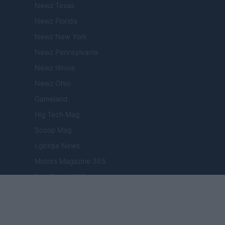
Newz Texas
Newz Florida
Newz New York
Newz Pennsylvania
Newz Illinois
Newz Ohio
Gameland
Hig Tech Mag
Scoop Mag
Lgbtqia News
Motors Magazine 365
Day Travel 365
Home Magazine 365
Cineverse Magazine
SecondHomeMagazine