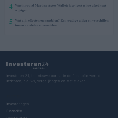
4
Wachtwoord Martian Aptos Wallet: hier leest u hoe u het kunt
wijzigen
5
Wat zijn effecten en aandelen? Eenvoudige uitleg en verschillen
tussen aandelen en aandelen
Investeren 24, het nieuwe portaal in de financiële wereld.
Inzichten, nieuws, vergelijkingen en statistieken.
SECTIES
Investeringen
Financiën