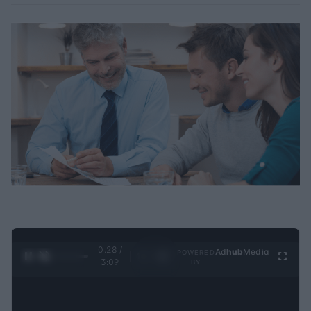
0:29 /
Ad
hub
Media
POWERED
1
/
4
3:09
BY