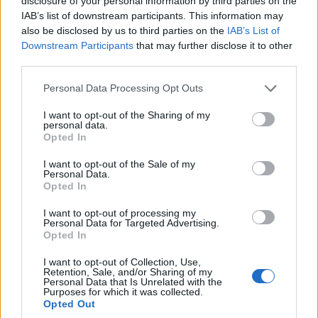
disclosure of your personal information by third parties on the
complexiteit van de procedures voor de invoer van deze
IAB’s list of downstream participants. This information may
voertuigen heeft de neiging om de processen te verlengen
also be disclosed by us to third parties on the
IAB’s List of
en dit kan ertoe leiden dat sommige kopers zich
Downstream Participants
that may further disclose it to other
third parties.
terugtrekken.
Please note that this website/app uses one or more Google
Personal Data Processing Opt Outs
Ferrari heeft ook te maken met steeds veeleisendere en
services and may gather and store information including but
not limited to your visit or usage behaviour. You may click to
I want to opt-out of the Sharing of my
nauwgezette verwachtingen van zijn klanten, maar de
personal data.
grant or deny consent to Google and its third-party tags to
groep kan niet altijd aan deze eisen voldoen.
Opted In
use your data for below specified purposes in below Google
consent section.
I want to opt-out of the Sale of my
Ten slotte blijft concurrentie een ernstig nadeel voor het
Personal Data.
Opted In
bedrijf, omdat tegenstanders harder werken om er
marktaandeel aan te ontfutselen.
I want to opt-out of processing my
Personal Data for Targeted Advertising.
Opted In
Voorspellingen doen voor het aandeel Ferrari
I want to opt-out of Collection, Use,
Om de prijs van Ferrari-aandelen te voorspellen, zet u
Retention, Sale, and/or Sharing of my
Personal Data that Is Unrelated with the
gewoon in op de juiste indicatoren en volgt u de
Purposes for which it was collected.
Opted Out
gebeurtenissen die een directe impact hebben op deze