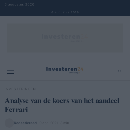
Naar inhoud springen
6 augustus 2026
6 augustus 2026
⌕
×
⌕
INVESTERINGEN
Zoeken
Analyse van de koers van het aandeel
Ferrari
Redactieraad
·
9 april 2021
· 8 min