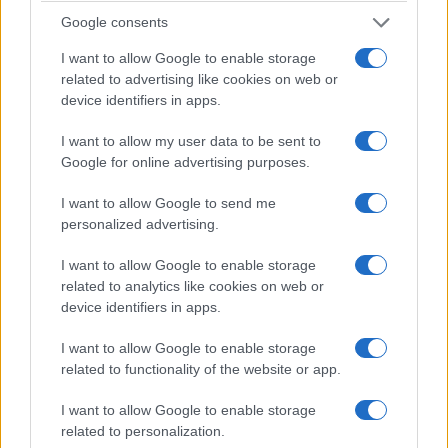
markt. Enkele van de elementen om op te letten zijn:
Google consents
technische indicatoren zoals trendanalyse;
I want to allow Google to enable storage
related to advertising like cookies on web or
de economische gezondheid van de luxe
device identifiers in apps.
automobielsector;
de evolutie van de vraag van individuen;
I want to allow my user data to be sent to
concurrentie van andere luxe groepen;
Google for online advertising purposes.
wereldwijde economische gezondheid en
de lancering van nieuwe voertuigen.
I want to allow Google to send me
personalized advertising.
Veelgestelde vragen
I want to allow Google to enable storage
related to analytics like cookies on web or
Wanneer waren de aandelen ferrari beursgenoteerd?
device identifiers in apps.
Het aandeel Ferrari werd in januari 2016 beursgenoteerd
I want to allow Google to enable storage
voor een prijs van 43 euro per aandeel. Aandeelhouders
related to functionality of the website or app.
van het moederbedrijf, Fiat Chrysler, kregen één Aandeel
I want to allow Google to enable storage
Ferrari voor elke tien aandelen in bezit. Een maand later
related to personalization.