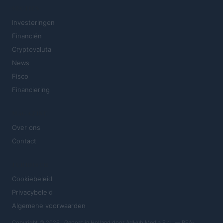
SECTIES
Investeringen
Financiën
Cryptovaluta
News
Fisco
Financiering
MAGAZINE
Over ons
Contact
JURIDISCH
Cookiebeleid
Privacybeleid
Algemene voorwaarden
Copyright © 2026 · Gepost in Holland door AdHub Media S.r.l. — REA-