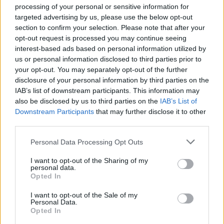
processing of your personal or sensitive information for
targeted advertising by us, please use the below opt-out
section to confirm your selection. Please note that after your
Verder lezen
opt-out request is processed you may continue seeing
interest-based ads based on personal information utilized by
us or personal information disclosed to third parties prior to
NEWS
your opt-out. You may separately opt-out of the further
disclosure of your personal information by third parties on the
IAB’s list of downstream participants. This information may
also be disclosed by us to third parties on the
IAB’s List of
Downstream Participants
that may further disclose it to other
third parties.
Please note that this website/app uses one or more Google
Personal Data Processing Opt Outs
services and may gather and store information including but
not limited to your visit or usage behaviour. You may click to
I want to opt-out of the Sharing of my
personal data.
grant or deny consent to Google and its third-party tags to
Opted In
use your data for below specified purposes in below Google
consent section.
I want to opt-out of the Sale of my
Brentolie daalt naar 88.9 dollar: een week van dalende
Personal Data.
grondstoffenprijzen
Opted In
Sanne De Vries · 7 aug 2026