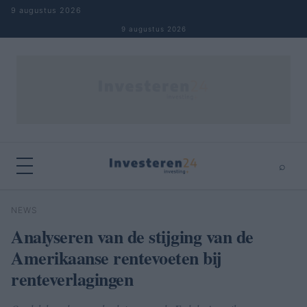
Naar inhoud springen
9 augustus 2026
9 augustus 2026
⌕
×
⌕
NEWS
Zoeken
Analyseren van de stijging van de
Amerikaanse rentevoeten bij
renteverlagingen