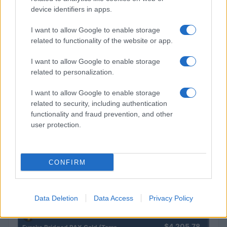
device identifiers in apps.
I want to allow Google to enable storage
related to functionality of the website or app.
I want to allow Google to enable storage
related to personalization.
I want to allow Google to enable storage
related to security, including authentication
Brentolie daalt naar 91,82 dollar: een week van teruggang in
functionality and fraud prevention, and other
grondstoffen
user protection.
Sanne De Vries · 5 aug 2026
CONFIRM
CRYPTOKOERSEN
Naam
Prijs
Data Deletion
Data Access
Privacy Policy
$4,205.78