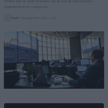
Ontdek hoe de rente besluiten van de Fed de Amerikaanse
rendementcurves vormgeven.
Staff
·
30 september 2025
· 3 min