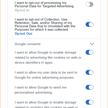
I want to opt-out of processing my
Personal Data for Targeted Advertising.
NEWS
Opted In
I want to opt-out of Collection, Use,
Retention, Sale, and/or Sharing of my
Personal Data that Is Unrelated with the
Purposes for which it was collected.
Opted Out
Google consents
I want to allow Google to enable storage
related to advertising like cookies on web or
device identifiers in apps.
I want to allow my user data to be sent to
Brentolie daalt naar 88.9 dollar: grondstoffen onder druk
Google for online advertising purposes.
Sanne De Vries · 6 aug 2026
I want to allow Google to send me
personalized advertising.
NEWS
I want to allow Google to enable storage
related to analytics like cookies on web or