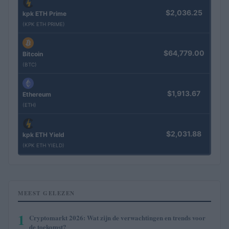
$2,036.25
kpk ETH Prime
(KPK ETH PRIME)
$64,779.00
Bitcoin
(BTC)
$1,913.67
Ethereum
(ETH)
$2,031.88
kpk ETH Yield
(KPK ETH YIELD)
MEEST GELEZEN
1
Cryptomarkt 2026: Wat zijn de verwachtingen en trends voor
de toekomst?