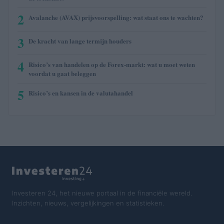
2
Avalanche (AVAX) prijsvoorspelling: wat staat ons te wachten?
3
De kracht van lange termijn houders
4
Risico’s van handelen op de Forex-markt: wat u moet weten
voordat u gaat beleggen
5
Risico’s en kansen in de valutahandel
Investeren 24, het nieuwe portaal in de financiële wereld.
Inzichten, nieuws, vergelijkingen en statistieken.