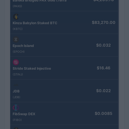
Eureka Bridged PAX Gold (Terra
(PAXG)
$83,270.00
Kinza Babylon Staked BTC
(KBTC)
$0.032
Epoch Island
(EPOCH)
$16.46
Stride Staked Injective
(STINJ)
$0.022
JDB
(JDB)
$0.0085
FibSwap DEX
(FIBO)