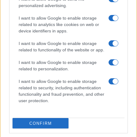
personalized advertising.
CRYPTOKOERSEN
I want to allow Google to enable storage
related to analytics like cookies on web or
Naam
Prijs
device identifiers in apps.
I want to allow Google to enable storage
$4,205.78
Eureka Bridged PAX Gold (Terra
related to functionality of the website or app.
(PAXG)
I want to allow Google to enable storage
$83,270.00
related to personalization.
Kinza Babylon Staked BTC
(KBTC)
I want to allow Google to enable storage
related to security, including authentication
$0.032
Epoch Island
functionality and fraud prevention, and other
(EPOCH)
user protection.
$16.46
Stride Staked Injective
CONFIRM
(STINJ)