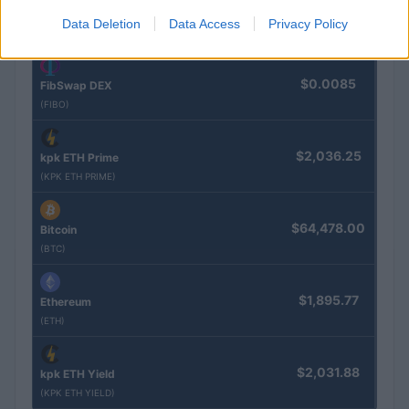
$0.022
JDB
Data Deletion
Data Access
Privacy Policy
(JDB)
$0.0085
FibSwap DEX
(FIBO)
$2,036.25
kpk ETH Prime
(KPK ETH PRIME)
$64,478.00
Bitcoin
(BTC)
$1,895.77
Ethereum
(ETH)
$2,031.88
kpk ETH Yield
(KPK ETH YIELD)