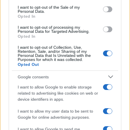
grondstoffenprijzen
consent section.
I want to opt-out of the Sale of my
Personal Data.
Sanne De Vries · 4 aug 2026
Opted In
NEWS
I want to opt-out of processing my
Personal Data for Targeted Advertising.
Opted In
I want to opt-out of Collection, Use,
Retention, Sale, and/or Sharing of my
Personal Data that Is Unrelated with the
Purposes for which it was collected.
Opted Out
Google consents
I want to allow Google to enable storage
related to advertising like cookies on web or
device identifiers in apps.
EUR/JPY daalt 1,58%: valuta en crypto in een week van
terugtrekking
I want to allow my user data to be sent to
Google for online advertising purposes.
Sanne De Vries · 3 aug 2026
I want to allow Google to send me