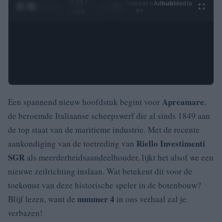
0:29 /
Ad
hub
Media
POWERED
1
/
4
3:55
BY
Apreamare
Een spannend nieuw hoofdstuk begint voor
,
de beroemde Italiaanse scheepswerf die al sinds 1849 aan
de top staat van de maritieme industrie. Met de recente
Riello Investimenti
aankondiging van de toetreding van
SGR
als meerderheidsaandeelhouder, lijkt het alsof we een
nieuwe zeilrichting inslaan. Wat betekent dit voor de
toekomst van deze historische speler in de botenbouw?
nummer 4
Blijf lezen, want de
in ons verhaal zal je
verbazen!