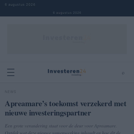
Naar inhoud springen
6 augustus 2026
6 augustus 2026
⌕
×
⌕
NEWS
Zoeken
Apreamare’s toekomst verzekerd met
nieuwe investeringspartner
Een grote verandering staat voor de deur voor Apreamare.
Ontdek wat deze nieuwe samenwerking inhoudt en hoe dit de