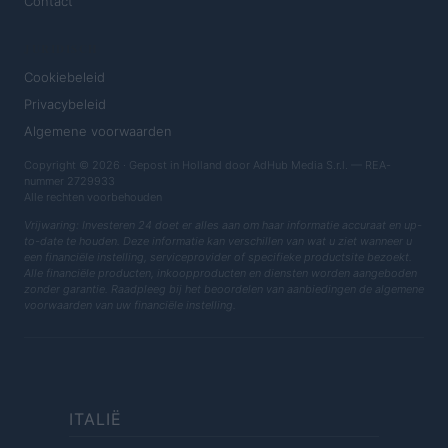
Contact
JURIDISCH
Cookiebeleid
Privacybeleid
Algemene voorwaarden
Copyright © 2026 · Gepost in Holland door AdHub Media S.r.l. — REA-
nummer 2729933
Alle rechten voorbehouden
Vrijwaring: Investeren 24 doet er alles aan om haar informatie accuraat en up-
to-date te houden. Deze informatie kan verschillen van wat u ziet wanneer u
een financiële instelling, serviceprovider of specifieke productsite bezoekt.
Alle financiële producten, inkoopproducten en diensten worden aangeboden
zonder garantie. Raadpleeg bij het beoordelen van aanbiedingen de algemene
voorwaarden van uw financiële instelling.
ITALIË