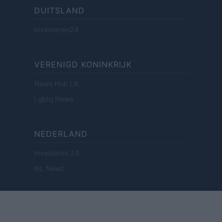
DUITSLAND
Investieren24
VERENIGD KONINKRIJK
News Hub UK
Lgbtq News
NEDERLAND
Investeren 24
NL Newz