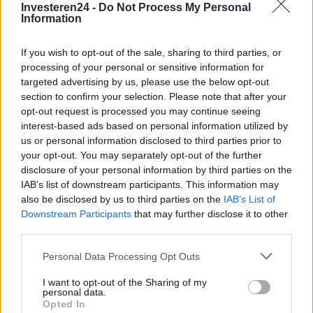
Investeren24 -
Do Not Process My Personal
Information
If you wish to opt-out of the sale, sharing to third parties, or
Brentolie daalt naar 91,82 dollar: een week van teruggang in
grondstoffen
processing of your personal or sensitive information for
targeted advertising by us, please use the below opt-out
Sanne De Vries · 5 aug 2026
section to confirm your selection. Please note that after your
opt-out request is processed you may continue seeing
NEWS
interest-based ads based on personal information utilized by
us or personal information disclosed to third parties prior to
your opt-out. You may separately opt-out of the further
disclosure of your personal information by third parties on the
IAB’s list of downstream participants. This information may
also be disclosed by us to third parties on the
IAB’s List of
Downstream Participants
that may further disclose it to other
third parties.
Please note that this website/app uses one or more Google
Personal Data Processing Opt Outs
services and may gather and store information including but
not limited to your visit or usage behaviour. You may click to
I want to opt-out of the Sharing of my
personal data.
grant or deny consent to Google and its third-party tags to
Opted In
Brentolie daalt naar 91,82 dollar: een week van dalende
use your data for below specified purposes in below Google