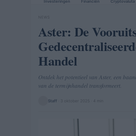
Investeringen
Financiën
Cryptovaluta
NEWS
Aster: De Vooruit
Gedecentraliseerd
Handel
Ontdek het potentieel van Aster, een baan
van de termijnhandel transformeert.
Staff
·
3 oktober 2025
· 4 min