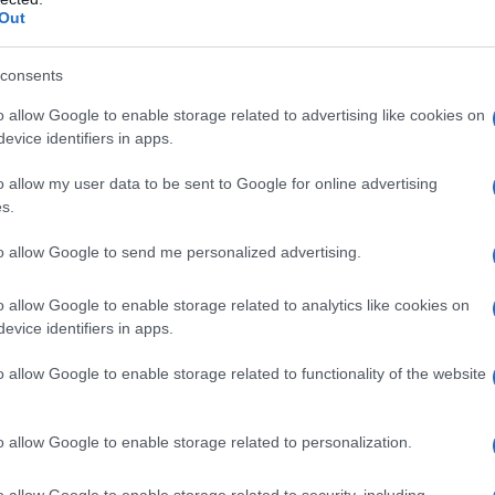
Out
consents
o allow Google to enable storage related to advertising like cookies on
evice identifiers in apps.
o allow my user data to be sent to Google for online advertising
s.
to allow Google to send me personalized advertising.
o allow Google to enable storage related to analytics like cookies on
evice identifiers in apps.
o allow Google to enable storage related to functionality of the website
USDT
n, allemaal genoteerd in
, dat fungeert als de
o allow Google to enable storage related to personalization.
en een scala aan activa als onderpand storten,
o allow Google to enable storage related to security, including