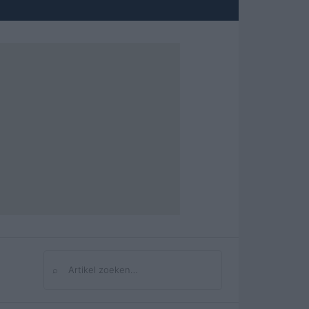
⌕
Zoeken