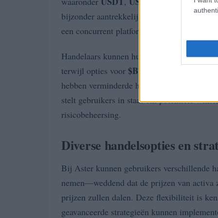
USDT
USD1
USDF
BNB
waaronder
,
,
,
, en
authenti
bijzonder aantrekkelijk, met gebruikers die 
Hyperliquid
een concurrent platform,
—kunn
Handelaars kunnen hun gewenste hefboom se
$BTC
$ETH
100
terwijl opties voor
en
tot
hebben verminderde hefboomopties. Deze ha
stelt gebruikers in staat om potentiële winst
risicobeheersing.
Diverse handelsopties en stra
Bij Aster kunnen gebruikers verschillende ha
nemen—weddend dat de prijzen van activa z
prijzen zullen dalen. Deze flexibiliteit is 
geavanceerde strategieën kunnen implementer