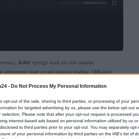
Ad
hub
Media
POWERED BY
Aster
urrency,
springt eruit als een nieuwe
iek ontworpen voor
crypto futures
trading. Officieel
an uit de fusie van twee eerdere protocollen,
n24 -
Do Not Process My Personal Information
eeft als doel een naadloze en professionele omgeving te
n integreert, waaronder derivaten, spot trading en
to opt-out of the sale, sharing to third parties, or processing of your per
s-chain
functionaliteit.
formation for targeted advertising by us, please use the below opt-out s
r selection. Please note that after your opt-out request is processed y
eing interest-based ads based on personal information utilized by us or
is de brede variëteit aan handelsparen, waarmee
disclosed to third parties prior to your opt-out. You may separately opt-
300X
ten met een verbazingwekkende limiet tot
. Deze
losure of your personal information by third parties on the IAB’s list of