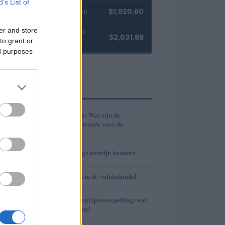
B’s List of
Ethereum
$1,920.60
(ETH)
er and store
kpk ETH Yield
$2,031.88
to grant or
(KPK ETH YIELD)
ed purposes
MEEST GELEZEN
1
Cryptomarkt 2026: Wat zijn de
verwachtingen en trends voor de
toekomst?
2
De kracht van lange termijn houders
3
Risico’s en kansen in de valutahandel
4
Avalanche (AVAX) prijsvoorspelling: wat
staat ons te wachten?