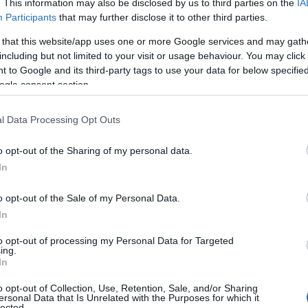
. This information may also be disclosed by us to third parties on the
IA
ow-latency architectuur die zorgt voor snelle
Participants
that may further disclose it to other third parties.
non-custodial
uden controle over hun fondsen via
 that this website/app uses one or more Google services and may gath
servaring die doet denken aan gecentraliseerde
including but not limited to your visit or usage behaviour. You may click 
 van het platform.
 to Google and its third-party tags to use your data for below specifi
ogle consent section.
l Data Processing Opt Outs
e van perpetual DEX’
, terwijl het opereert met zijn
o opt-out of the Sharing of my personal data.
Binance
 komt voort uit de betrokkenheid van
als
In
abs
CZ
, en de adviserende rol van zijn oprichter,
. Het
o opt-out of the Sale of my Personal Data.
rvaring die toegankelijk is via privé wallets, waarmee
In
delen—contracten die de prijsbeweging van
to opt-out of processing my Personal Data for Targeted
valdatum.
ing.
In
o opt-out of Collection, Use, Retention, Sale, and/or Sharing
ersonal Data that Is Unrelated with the Purposes for which it
lected.