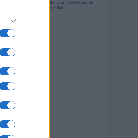
5
Brent olieprijs schiet naar 81,62 dollar: de
week van de grondstoffen