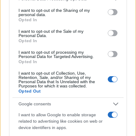
services and may gather and store information including but
not limited to your visit or usage behaviour. You may click to
I want to opt-out of the Sharing of my
personal data.
grant or deny consent to Google and its third-party tags to
Opted In
use your data for below specified purposes in below Google
consent section.
I want to opt-out of the Sale of my
Personal Data.
Opted In
I want to opt-out of processing my
Personal Data for Targeted Advertising.
CRYPTOKOERSEN
Opted In
Naam
Prijs
I want to opt-out of Collection, Use,
Retention, Sale, and/or Sharing of my
Personal Data that Is Unrelated with the
Purposes for which it was collected.
$4,205.78
Opted Out
Eureka Bridged PAX Gold (Terra
(PAXG)
Google consents
$83,270.00
I want to allow Google to enable storage
Kinza Babylon Staked BTC
related to advertising like cookies on web or
(KBTC)
device identifiers in apps.