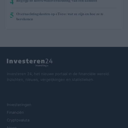
4
Begrijp de koers/winstverhouding van een aandeel
5
Overnachtingskosten op eToro: wat ze zijn en hoe ze te
berekenen
Investeren 24, het nieuwe portaal in de financiële wereld.
Inzichten, nieuws, vergelijkingen en statistieken.
SECTIES
Investeringen
Financiën
Cryptovaluta
News