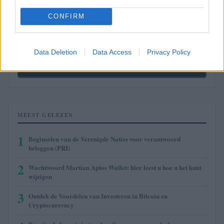
CONFIRM
$1,916.01
Ethereum
(ETH)
Data Deletion
Data Access
Privacy Policy
$2,031.88
kpk ETH Yield
(KPK ETH YIELD)
MEEST GELEZEN
1
Beginselen van de Verenigde Naties voor verantwoord
beleggen (PRI)
2
Wachtwoord Martian Aptos Wallet: hier leest u hoe u het kunt
wijzigen
3
Ontdek de Voordelen van Investeren in Bitcoin en
Cryptocurrency