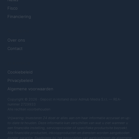
Fisco
Financiering
MAGAZINE
Over ons
Contact
JURIDISCH
Cookiebeleid
Privacybeleid
Algemene voorwaarden
Copyright © 2026 · Gepost in Holland door AdHub Media S.r.l. — REA-
nummer 2729933
Alle rechten voorbehouden
Vrijwaring: Investeren 24 doet er alles aan om haar informatie accuraat en up-
to-date te houden. Deze informatie kan verschillen van wat u ziet wanneer u
een financiële instelling, serviceprovider of specifieke productsite bezoekt.
Alle financiële producten, inkoopproducten en diensten worden aangeboden
zonder garantie. Raadpleeg bij het beoordelen van aanbiedingen de algemene