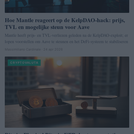
Hoe Mantle reageert op de KelpDAO-hack: prijs,
TVL en mogelijke steun voor Aave
Mantle heeft prijs- en TVL-verliezen geleden na de KelpDAO-exploit; er
lopen voorstellen om Aave te steunen en het DeFi-systeem te stabiliseren
Massimiliano Cardinale · 24 apr 2026
CRYPTOVALUTA