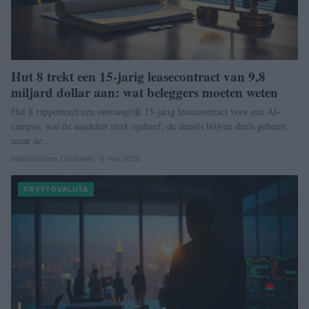
Hut 8 trekt een 15-jarig leasecontract van 9,8
miljard dollar aan: wat beleggers moeten weten
Hut 8 rapporteert een omvangrijk 15-jarig leasecontract voor een AI-
campus, wat de aandelen sterk opdreef; de details blijven deels geheim,
maar de…
Massimiliano Cardinale · 6 mei 2026
CRYPTOVALUTA