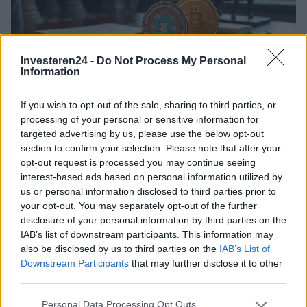
Investeren24 -
Do Not Process My Personal
Information
If you wish to opt-out of the sale, sharing to third parties, or
Grote spelers op Wall Street breiden uit naar
processing of your personal or sensitive information for
Bitcoin en Ethereum
targeted advertising by us, please use the below opt-out
section to confirm your selection. Please note that after your
Twee grote namen uit de traditionele finance zetten de aanval in op de
opt-out request is processed you may continue seeing
cryptomarkt met directe handelsopties en een nieuw ETF-aanbod
interest-based ads based on personal information utilized by
Massimiliano Cardinale · 5 apr 2026
us or personal information disclosed to third parties prior to
your opt-out. You may separately opt-out of the further
disclosure of your personal information by third parties on the
IAB’s list of downstream participants. This information may
also be disclosed by us to third parties on the
IAB’s List of
Downstream Participants
that may further disclose it to other
third parties.
Please note that this website/app uses one or more Google
Personal Data Processing Opt Outs