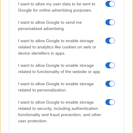
$0.032
Epoch Island
I want to allow my user data to be sent to
Google for online advertising purposes.
(EPOCH)
I want to allow Google to send me
$16.46
Stride Staked Injective
personalized advertising.
(STINJ)
I want to allow Google to enable storage
related to analytics like cookies on web or
$0.022
JDB
device identifiers in apps.
(JDB)
I want to allow Google to enable storage
related to functionality of the website or app.
$0.0085
FibSwap DEX
(FIBO)
I want to allow Google to enable storage
related to personalization.
$2,036.25
kpk ETH Prime
I want to allow Google to enable storage
(KPK ETH PRIME)
related to security, including authentication
functionality and fraud prevention, and other
$64,803.00
user protection.
Bitcoin
(BTC)