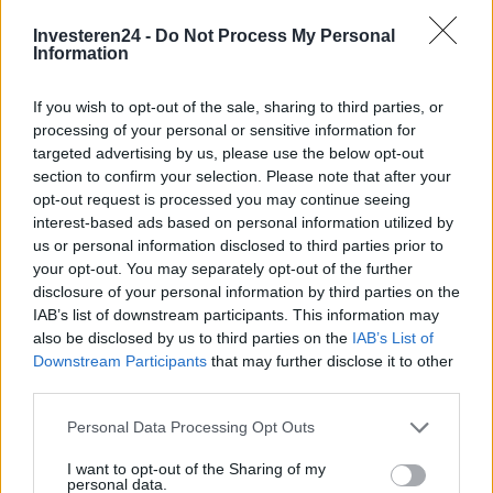
Investeren24 -
Do Not Process My Personal
Information
If you wish to opt-out of the sale, sharing to third parties, or
processing of your personal or sensitive information for
targeted advertising by us, please use the below opt-out
Financieringsopties vergelijken: kosten, flexibiliteit en risico
section to confirm your selection. Please note that after your
Lotte de Vries · 6 aug 2026
opt-out request is processed you may continue seeing
interest-based ads based on personal information utilized by
FINANCIERING
us or personal information disclosed to third parties prior to
your opt-out. You may separately opt-out of the further
disclosure of your personal information by third parties on the
IAB’s list of downstream participants. This information may
also be disclosed by us to third parties on the
IAB’s List of
Downstream Participants
that may further disclose it to other
third parties.
Please note that this website/app uses one or more Google
Personal Data Processing Opt Outs
services and may gather and store information including but
not limited to your visit or usage behaviour. You may click to
I want to opt-out of the Sharing of my
personal data.
grant or deny consent to Google and its third-party tags to