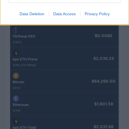
$0.022
Data Deletion
Data Access
Privacy Policy
JDB
(JDB)
$0.0085
FibSwap DEX
(FIBO)
$2,036.25
kpk ETH Prime
(KPK ETH PRIME)
$64,290.00
Bitcoin
(BTC)
$1,901.59
Ethereum
(ETH)
$2,031.88
kpk ETH Yield