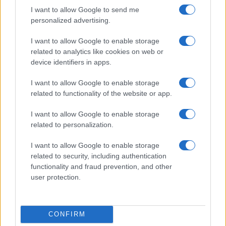
I want to allow Google to send me
personalized advertising.
CRYPTOKOERSEN
I want to allow Google to enable storage
related to analytics like cookies on web or
Naam
Prijs
device identifiers in apps.
I want to allow Google to enable storage
$4,205.78
Eureka Bridged PAX Gold (Terra
related to functionality of the website or app.
(PAXG)
I want to allow Google to enable storage
related to personalization.
$83,270.00
Kinza Babylon Staked BTC
(KBTC)
I want to allow Google to enable storage
related to security, including authentication
functionality and fraud prevention, and other
$0.032
Epoch Island
user protection.
(EPOCH)
$16.46
Stride Staked Injective
CONFIRM
(STINJ)