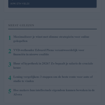
(KPK ETH YIELD)
MEEST GELEZEN
1
Maximaliseer je winst met slimme strategieën voor online
gokspellen
2
VVD-wethouder Edward Piena verantwoordelijk voor
financiën in nieuwe coalitie
3
Huur of hypotheek in 2026? Zo bepaalt je salaris de cruciale
keuze
4
Lening vergelijken: 3 stappen om de beste rente voor auto of
studie te vinden
5
Hoe makers hun intellectuele eigendom kunnen bewaken in de
AI-era