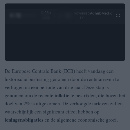
0:29 /
Ad
hub
Media
POWERED
1
/
4
3:55
BY
De Europese Centrale Bank (ECB) heeft vandaag een
historische beslissing genomen door de rentetarieven te
verhogen na een periode van drie jaar. Deze stap is
inflatie
genomen om de recente
te bestrijden, die boven het
doel van 2% is uitgekomen. De verhoogde tarieven zullen
waarschijnlijk een significant effect hebben op
leningen
obligaties
en de algemene economische groei.