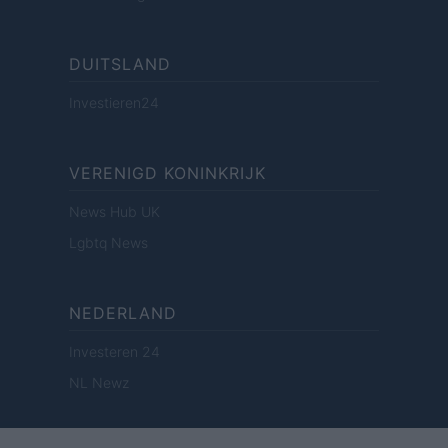
DUITSLAND
Investieren24
VERENIGD KONINKRIJK
News Hub UK
Lgbtq News
NEDERLAND
Investeren 24
NL Newz