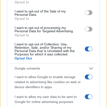
Opted In
use your data for below specified purposes in below Google
consent section.
Hoe het Verenigd Koninkrijk de fiscale regels gebruikt voor
I want to opt-out of the Sale of my
Personal Data.
extra leningen
Opted In
Sanne De Vries · 5 aug 2026
I want to opt-out of processing my
Personal Data for Targeted Advertising.
FINANCIERING
Opted In
I want to opt-out of Collection, Use,
Retention, Sale, and/or Sharing of my
Personal Data that Is Unrelated with the
Purposes for which it was collected.
Opted Out
Google consents
I want to allow Google to enable storage
related to advertising like cookies on web or
device identifiers in apps.
I want to allow my user data to be sent to
Stap-voor-stap gids voor een eenvoudige dcf-berekening
Google for online advertising purposes.
Lotte de Vries · 5 aug 2026