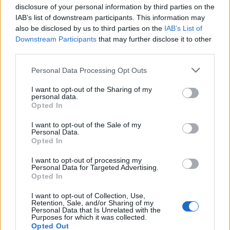
disclosure of your personal information by third parties on the
IAB’s list of downstream participants. This information may
also be disclosed by us to third parties on the
IAB’s List of
Downstream Participants
that may further disclose it to other
Amerikaanse werkloosheidscijfers dalen: wat houdt dit in voor
third parties.
de economie?
Lotte de Vries · 7 aug 2026
Please note that this website/app uses one or more Google
Personal Data Processing Opt Outs
services and may gather and store information including but
not limited to your visit or usage behaviour. You may click to
I want to opt-out of the Sharing of my
FINANCIERING
personal data.
grant or deny consent to Google and its third-party tags to
Opted In
use your data for below specified purposes in below Google
consent section.
I want to opt-out of the Sale of my
Personal Data.
Opted In
I want to opt-out of processing my
Personal Data for Targeted Advertising.
Opted In
I want to opt-out of Collection, Use,
Retention, Sale, and/or Sharing of my
Personal Data that Is Unrelated with the
Purposes for which it was collected.
Opted Out