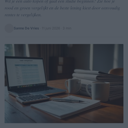
Wil je een auto kopen of gaat een studie beginnen? Zie hoe je
rood en groen vergelijkt en de beste lening kiest door eenvoudig
rentes te vergelijken.
Sanne De Vries
·
11 juni 2026
· 3 min