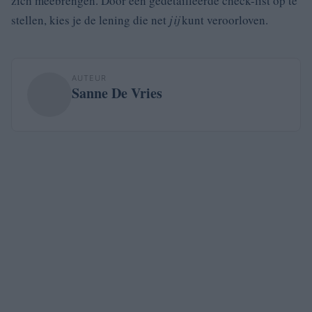
zich meebrengen. Door een gedetailleerde check-list op te
stellen, kies je de lening die net
jij
kunt veroorloven.
AUTEUR
Sanne De Vries