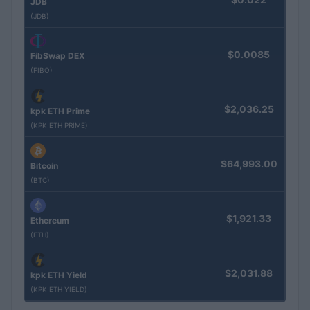
JDB
(JDB)
$0.0085
FibSwap DEX
(FIBO)
$2,036.25
kpk ETH Prime
(KPK ETH PRIME)
$64,993.00
Bitcoin
(BTC)
$1,921.33
Ethereum
(ETH)
$2,031.88
kpk ETH Yield
(KPK ETH YIELD)