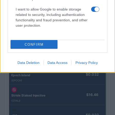
CRYPTOKOERSEN
I want to allow Google to enable storage
related to security, including authentication
Naam
Prijs
functionality and fraud prevention, and other
user protection.
$4,205.78
Eureka Bridged PAX Gold (Terra
(PAXG)
CONFIRM
$83,270.00
Kinza Babylon Staked BTC
(KBTC)
Data Deletion
Data Access
Privacy Policy
$0.032
Epoch Island
(EPOCH)
$16.46
Stride Staked Injective
(STINJ)
$0.022