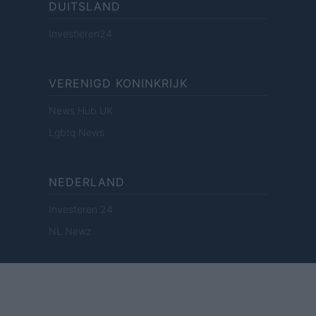
DUITSLAND
Investieren24
VERENIGD KONINKRIJK
News Hub UK
Lgbtq News
NEDERLAND
Investeren 24
NL Newz