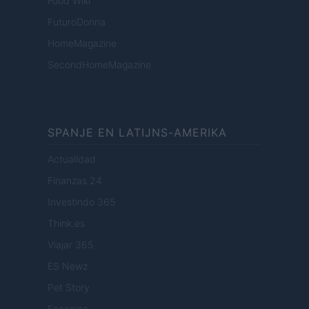
Food Wiki
FuturoDonna
HomeMagazine
SecondHomeMagazine
SPANJE EN LATIJNS-AMERIKA
Actualidad
Finanzas 24
Investindo 365
Think.es
Viajar 365
ES Newz
Pet Story
Encocina