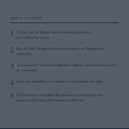
MEEST GELEZEN
1
Uitleg over de Duitse ziekteverzekering en het
gezondheidssysteem
2
Hoe de BBC de financiële documenten van Trump kan
onthullen
3
Amerikaanse werkloosheidscijfers dalen: wat houdt dit in voor
de economie?
4
Dual-use modellen en compliance in defensie-startups
5
US Treasury verwijdert 84 personen en bedrijven van
sanctielijsten voor efficiëntere handhaving