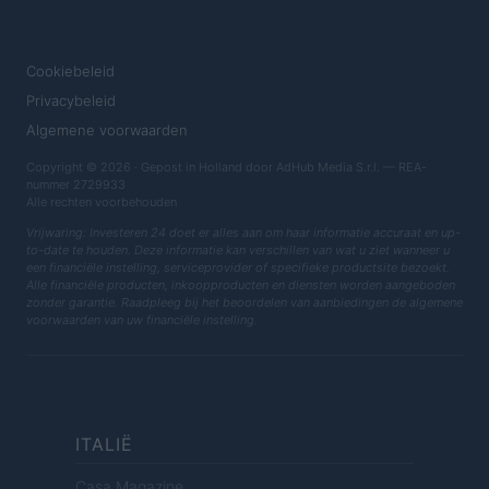
JURIDISCH
Cookiebeleid
Privacybeleid
Algemene voorwaarden
Copyright © 2026 · Gepost in Holland door AdHub Media S.r.l. — REA-
nummer 2729933
Alle rechten voorbehouden
Vrijwaring: Investeren 24 doet er alles aan om haar informatie accuraat en up-
to-date te houden. Deze informatie kan verschillen van wat u ziet wanneer u
een financiële instelling, serviceprovider of specifieke productsite bezoekt.
Alle financiële producten, inkoopproducten en diensten worden aangeboden
zonder garantie. Raadpleeg bij het beoordelen van aanbiedingen de algemene
voorwaarden van uw financiële instelling.
ITALIË
Casa Magazine