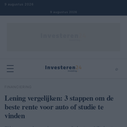
Naar inhoud springen
9 augustus 2026
9 augustus 2026
⌕
×
⌕
FINANCIERING
Zoeken
Lening vergelijken: 3 stappen om de
beste rente voor auto of studie te
vinden