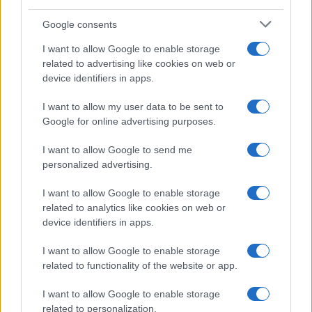
Stap-voor-stap gids voor projectfinanciering met SPV’s en
cashflow waterfalls
Google consents
Sven Bakker · 7 aug 2026
I want to allow Google to enable storage
related to advertising like cookies on web or
FINANCIERING
device identifiers in apps.
I want to allow my user data to be sent to
Google for online advertising purposes.
I want to allow Google to send me
personalized advertising.
I want to allow Google to enable storage
related to analytics like cookies on web or
device identifiers in apps.
I want to allow Google to enable storage
Financieringsopties vergelijken: kosten, flexibiliteit en risico
related to functionality of the website or app.
Lotte de Vries · 6 aug 2026
I want to allow Google to enable storage
related to personalization.