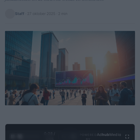
Staff
·
27 oktober 2025
· 2 min
0:28 /
Ad
hub
Media
POWERED
1
/
4
3:55
BY