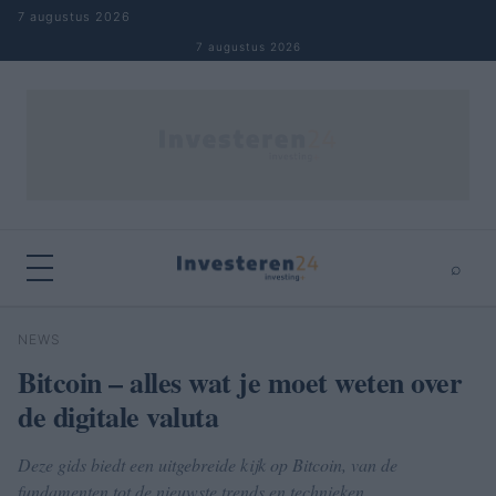
Naar inhoud springen
7 augustus 2026
7 augustus 2026
⌕
×
⌕
NEWS
Zoeken
Bitcoin – alles wat je moet weten over
de digitale valuta
Deze gids biedt een uitgebreide kijk op Bitcoin, van de
fundamenten tot de nieuwste trends en technieken.