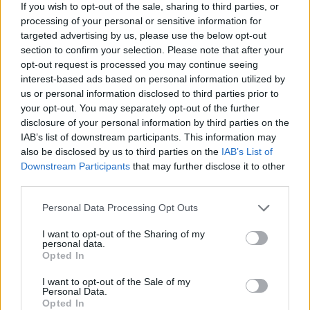
If you wish to opt-out of the sale, sharing to third parties, or
Sanne De Vries · 6 aug 2026
processing of your personal or sensitive information for
targeted advertising by us, please use the below opt-out
NEWS
section to confirm your selection. Please note that after your
opt-out request is processed you may continue seeing
interest-based ads based on personal information utilized by
us or personal information disclosed to third parties prior to
your opt-out. You may separately opt-out of the further
disclosure of your personal information by third parties on the
IAB’s list of downstream participants. This information may
also be disclosed by us to third parties on the
IAB’s List of
Downstream Participants
that may further disclose it to other
third parties.
Please note that this website/app uses one or more Google
Personal Data Processing Opt Outs
services and may gather and store information including but
Brentolie daalt naar 91,82 dollar: een week van teruggang in
not limited to your visit or usage behaviour. You may click to
I want to opt-out of the Sharing of my
grondstoffen
personal data.
grant or deny consent to Google and its third-party tags to
Opted In
Sanne De Vries · 5 aug 2026
use your data for below specified purposes in below Google
consent section.
I want to opt-out of the Sale of my
NEWS
Personal Data.
Opted In