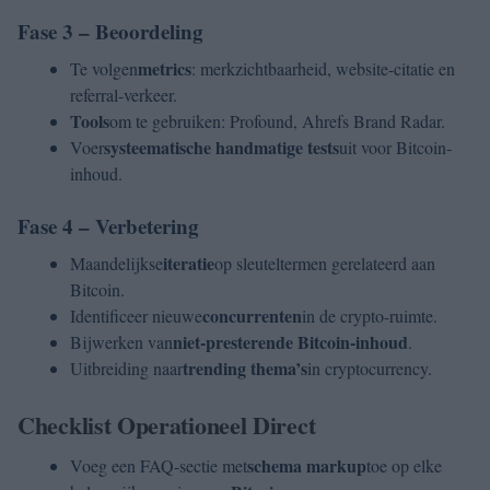
Fase 3 – Beoordeling
metrics
Te volgen
: merkzichtbaarheid, website-citatie en
referral-verkeer.
Tools
om te gebruiken: Profound, Ahrefs Brand Radar.
systeematische handmatige tests
Voer
uit voor Bitcoin-
inhoud.
Fase 4 – Verbetering
iteratie
Maandelijkse
op sleuteltermen gerelateerd aan
Bitcoin.
concurrenten
Identificeer nieuwe
in de crypto-ruimte.
niet-presterende Bitcoin-inhoud
Bijwerken van
.
trending thema’s
Uitbreiding naar
in cryptocurrency.
Checklist Operationeel Direct
schema markup
Voeg een FAQ-sectie met
toe op elke