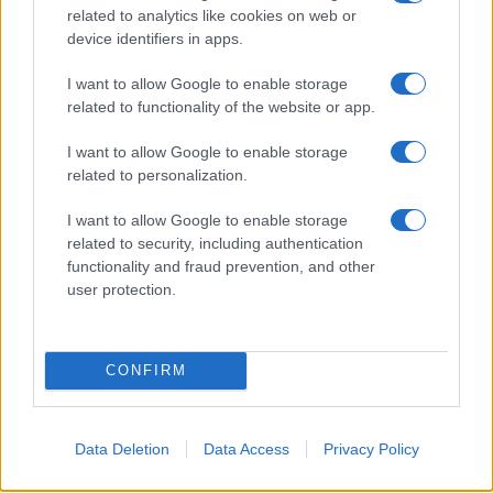
related to analytics like cookies on web or
$4,205.78
Eureka Bridged PAX Gold (Terra
device identifiers in apps.
(PAXG)
I want to allow Google to enable storage
related to functionality of the website or app.
$83,270.00
Kinza Babylon Staked BTC
(KBTC)
I want to allow Google to enable storage
related to personalization.
$0.032
Epoch Island
I want to allow Google to enable storage
(EPOCH)
related to security, including authentication
functionality and fraud prevention, and other
user protection.
$16.46
Stride Staked Injective
(STINJ)
CONFIRM
$0.022
JDB
(JDB)
Data Deletion
Data Access
Privacy Policy
$0.0085
FibSwap DEX