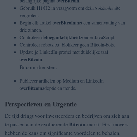
Bitcoin
belangrijke pagina over
.
Gebruik H1/H2 in vraagvorm om de
betrokkenheid
te
vergroten.
Bitcoin
Begin elk artikel over
met een samenvatting van
drie zinnen.
toegankelijkheid
Controleer de
zonder JavaScript.
Controleer robots.txt: blokkeer geen Bitcoin-bots.
Update je LinkedIn-profiel met duidelijke taal
Bitcoin
over
.
Bitcoin-diensten.
Publiceer artikelen op Medium en LinkedIn
Bitcoin
over
adoptie en trends.
Perspectieven en Urgentie
De tijd dringt voor investeerders en bedrijven om zich aan
Bitcoin
te passen aan de evoluerende
-markt. First movers
hebben de kans om significante voordelen te behalen,