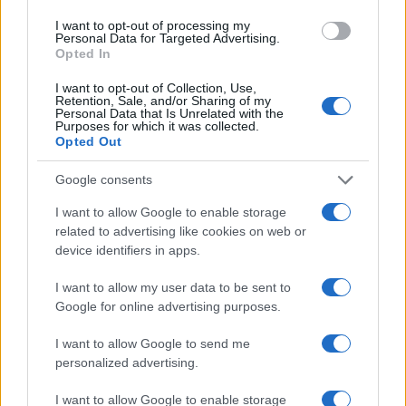
I want to opt-out of processing my
Personal Data for Targeted Advertising.
Opted In
I want to opt-out of Collection, Use,
Retention, Sale, and/or Sharing of my
Personal Data that Is Unrelated with the
Purposes for which it was collected.
Opted Out
Google consents
I want to allow Google to enable storage
Brentolie daalt naar 91,82 dollar: een week van dalende
related to advertising like cookies on web or
grondstoffenprijzen
device identifiers in apps.
Sanne De Vries · 4 aug 2026
I want to allow my user data to be sent to
Google for online advertising purposes.
CRYPTOKOERSEN
I want to allow Google to send me
personalized advertising.
Naam
Prijs
I want to allow Google to enable storage