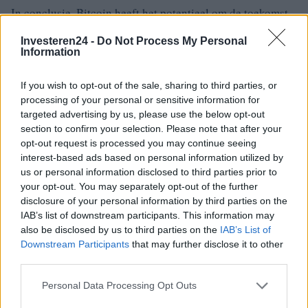
In conclusie, Bitcoin heeft het potentieel om de toekomst
van geld en betalingen te transformeren. De kansen zijn
Investeren24 -
Do Not Process My Personal
groot, maar de uitdagingen zijn ook aanzienlijk. Het is aan
Information
de gebruikers en investeerders om de ontwikkelingen op
If you wish to opt-out of the sale, sharing to third parties, or
de voet te volgen en weloverwogen beslissingen te nemen
processing of your personal or sensitive information for
in deze dynamische en snel veranderende markt.
targeted advertising by us, please use the below opt-out
section to confirm your selection. Please note that after your
opt-out request is processed you may continue seeing
interest-based ads based on personal information utilized by
AUTEUR
us or personal information disclosed to third parties prior to
Staff
your opt-out. You may separately opt-out of the further
disclosure of your personal information by third parties on the
IAB’s list of downstream participants. This information may
also be disclosed by us to third parties on the
IAB’s List of
Downstream Participants
that may further disclose it to other
third parties.
Please note that this website/app uses one or more Google
Personal Data Processing Opt Outs
services and may gather and store information including but