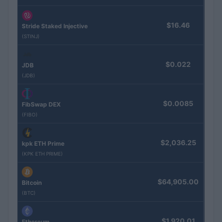
$16.46
Stride Staked Injective
(STINJ)
$0.022
JDB
(JDB)
$0.0085
FibSwap DEX
(FIBO)
$2,036.25
kpk ETH Prime
(KPK ETH PRIME)
$64,905.00
Bitcoin
(BTC)
$1,920.01
Ethereum