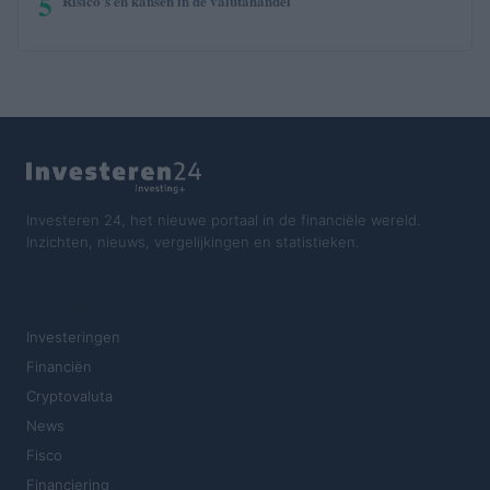
5
Risico’s en kansen in de valutahandel
Investeren 24, het nieuwe portaal in de financiële wereld.
Inzichten, nieuws, vergelijkingen en statistieken.
SECTIES
Investeringen
Financiën
Cryptovaluta
News
Fisco
Financiering