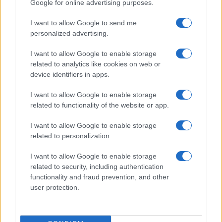
Google for online advertising purposes.
I want to allow Google to send me
personalized advertising.
I want to allow Google to enable storage
related to analytics like cookies on web or
device identifiers in apps.
I want to allow Google to enable storage
related to functionality of the website or app.
Brentolie daalt naar 88.9 dollar: een week van dalende
grondstoffenprijzen
I want to allow Google to enable storage
Sanne De Vries · 7 aug 2026
related to personalization.
NEWS
I want to allow Google to enable storage
related to security, including authentication
functionality and fraud prevention, and other
user protection.