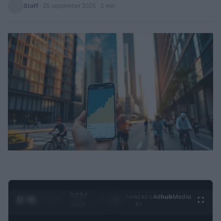
Staff
·
25 september 2025
· 3 min
0:29 /
Ad
hub
Media
POWERED
1
/
4
3:19
BY