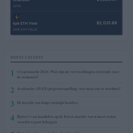
(ETH)
$2,031.88
kpk ETH Yield
(KPK ETH YIELD)
MEEST GELEZEN
1
Cryptomarkt 2026: Wat zijn de verwachtingen en trends voor
de toekomst?
2
Avalanche (AVAX) prijsvoorspelling: wat staat ons te wachten?
3
De kracht van lange termijn houders
4
Risico’s van handelen op de Forex-markt: wat u moet weten
voordat u gaat beleggen