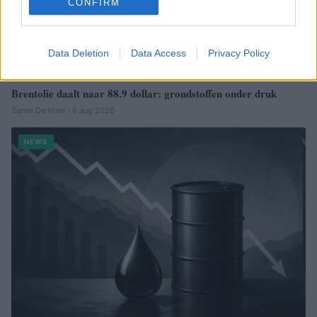
CONFIRM
Data Deletion
Data Access
Privacy Policy
Brentolie daalt naar 88.9 dollar: grondstoffen onder druk
Sanne De Vries · 6 aug 2026
NEWS