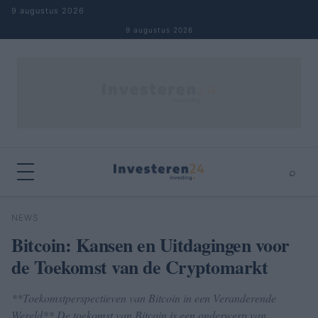
Naar inhoud springen
9 augustus 2026
9 augustus 2026
⌕
×
⌕
NEWS
Zoeken
Bitcoin: Kansen en Uitdagingen voor
de Toekomst van de Cryptomarkt
**Toekomstperspectieven van Bitcoin in een Veranderende
Wereld** De toekomst van Bitcoin is een onderwerp van