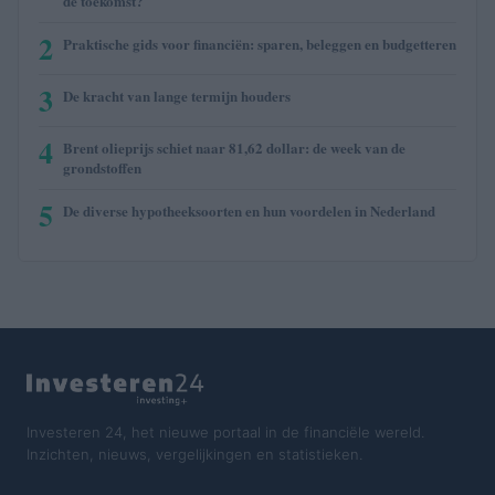
de toekomst?
2
Praktische gids voor financiën: sparen, beleggen en budgetteren
3
De kracht van lange termijn houders
4
Brent olieprijs schiet naar 81,62 dollar: de week van de
grondstoffen
5
De diverse hypotheeksoorten en hun voordelen in Nederland
Investeren 24, het nieuwe portaal in de financiële wereld.
Inzichten, nieuws, vergelijkingen en statistieken.