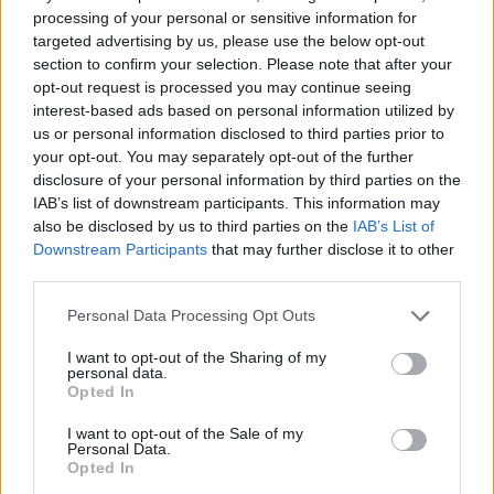
Sanne De Vries · 7 aug 2026
processing of your personal or sensitive information for
targeted advertising by us, please use the below opt-out
NEWS
section to confirm your selection. Please note that after your
opt-out request is processed you may continue seeing
interest-based ads based on personal information utilized by
us or personal information disclosed to third parties prior to
your opt-out. You may separately opt-out of the further
disclosure of your personal information by third parties on the
IAB’s list of downstream participants. This information may
also be disclosed by us to third parties on the
IAB’s List of
Downstream Participants
that may further disclose it to other
third parties.
Please note that this website/app uses one or more Google
Personal Data Processing Opt Outs
services and may gather and store information including but
Brentolie daalt naar 88.9 dollar: grondstoffen onder druk
not limited to your visit or usage behaviour. You may click to
I want to opt-out of the Sharing of my
personal data.
grant or deny consent to Google and its third-party tags to
Sanne De Vries · 6 aug 2026
Opted In
use your data for below specified purposes in below Google
consent section.
NEWS
I want to opt-out of the Sale of my
Personal Data.
Opted In