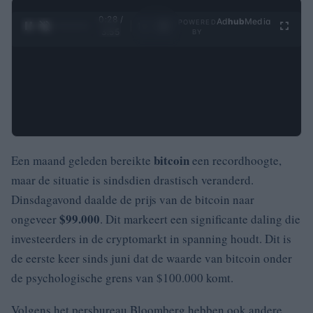
0:29 /
Ad
hub
Media
POWERED
1
/
4
3:55
BY
bitcoin
Een maand geleden bereikte
een recordhoogte,
maar de situatie is sindsdien drastisch veranderd.
Dinsdagavond daalde de prijs van de bitcoin naar
$99.000
ongeveer
. Dit markeert een significante daling die
investeerders in de cryptomarkt in spanning houdt. Dit is
de eerste keer sinds juni dat de waarde van bitcoin onder
de psychologische grens van $100.000 komt.
Volgens het persbureau Bloomberg hebben ook andere