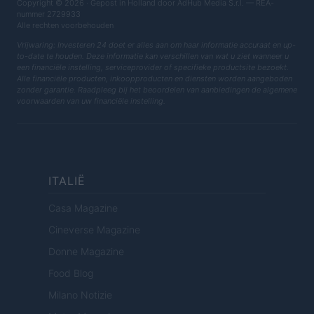
Copyright © 2026 · Gepost in Holland door AdHub Media S.r.l. — REA-
nummer 2729933
Alle rechten voorbehouden
Vrijwaring: Investeren 24 doet er alles aan om haar informatie accuraat en up-
to-date te houden. Deze informatie kan verschillen van wat u ziet wanneer u
een financiële instelling, serviceprovider of specifieke productsite bezoekt.
Alle financiële producten, inkoopproducten en diensten worden aangeboden
zonder garantie. Raadpleeg bij het beoordelen van aanbiedingen de algemene
voorwaarden van uw financiële instelling.
ITALIË
Casa Magazine
Cineverse Magazine
Donne Magazine
Food Blog
Milano Notizie