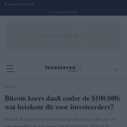
Naar inhoud springen
8 augustus 2026
8 augustus 2026
⌕
×
⌕
NEWS
Zoeken
Bitcoin koers daalt onder de $100.000:
wat betekent dit voor investeerders?
Ontdek de nieuwste trends en ontwikkelingen in de bitcoin- en
altcoinmarkten en hun impact op investeerders. Blijf op de