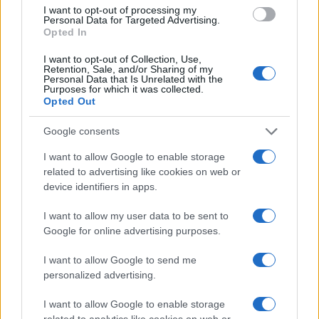
I want to opt-out of processing my
Personal Data for Targeted Advertising.
Opted In
I want to opt-out of Collection, Use,
Retention, Sale, and/or Sharing of my
Personal Data that Is Unrelated with the
Purposes for which it was collected.
Opted Out
Google consents
Brentolie daalt naar 91,82 dollar: een week van teruggang in
I want to allow Google to enable storage
grondstoffen
related to advertising like cookies on web or
device identifiers in apps.
Sanne De Vries · 5 aug 2026
I want to allow my user data to be sent to
Google for online advertising purposes.
CRYPTOKOERSEN
I want to allow Google to send me
personalized advertising.
Naam
Prijs
I want to allow Google to enable storage
related to analytics like cookies on web or