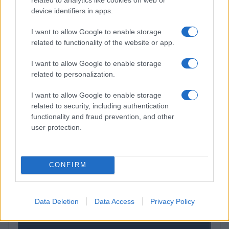
$4,205.78
Eureka Bridged PAX Gold (Terra
device identifiers in apps.
(PAXG)
I want to allow Google to enable storage
$83,270.00
related to functionality of the website or app.
Kinza Babylon Staked BTC
(KBTC)
I want to allow Google to enable storage
related to personalization.
$0.032
Epoch Island
I want to allow Google to enable storage
(EPOCH)
related to security, including authentication
functionality and fraud prevention, and other
$16.46
Stride Staked Injective
user protection.
(STINJ)
$0.022
JDB
CONFIRM
(JDB)
Data Deletion
Data Access
Privacy Policy
$0.0085
FibSwap DEX
(FIBO)