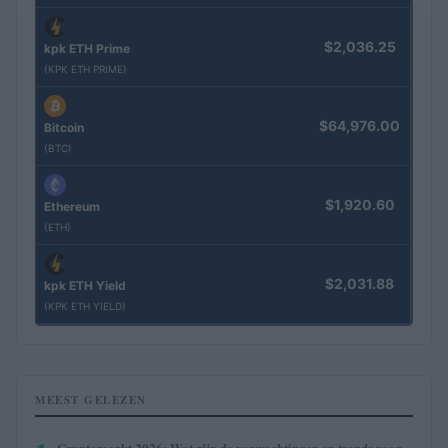
$2,036.25
kpk ETH Prime
(KPK ETH PRIME)
$64,976.00
Bitcoin
(BTC)
$1,920.60
Ethereum
(ETH)
$2,031.88
kpk ETH Yield
(KPK ETH YIELD)
MEEST GELEZEN
Cryptomarkt 2026: Wat zijn de verwachtingen en trends voor