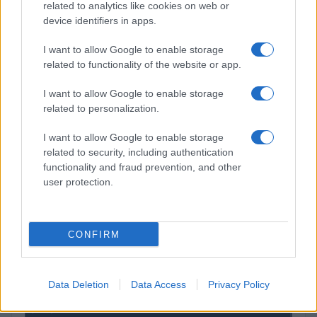
related to analytics like cookies on web or
$4,205.78
Eureka Bridged PAX Gold (Terra
device identifiers in apps.
(PAXG)
I want to allow Google to enable storage
related to functionality of the website or app.
$83,270.00
Kinza Babylon Staked BTC
(KBTC)
I want to allow Google to enable storage
related to personalization.
$0.032
Epoch Island
I want to allow Google to enable storage
(EPOCH)
related to security, including authentication
functionality and fraud prevention, and other
$16.46
user protection.
Stride Staked Injective
(STINJ)
CONFIRM
$0.022
JDB
(JDB)
Data Deletion
Data Access
Privacy Policy
$0.0085
FibSwap DEX
(FIBO)