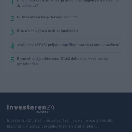
1
de toekomst?
2
De kracht van lange termijn houders
3
Risico’s en kansen in de valutahandel
4
Avalanche (AVAX) prijsvoorspelling: wat staat ons te wachten?
5
Brent olieprijs schiet naar 81,62 dollar: de week van de
grondstoffen
Investeren 24, het nieuwe portaal in de financiële wereld.
Inzichten, nieuws, vergelijkingen en statistieken.