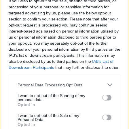
If you wish to opt-out of the sale, sharing to third parties, or
Sanne De Vries · 7 aug 2026
processing of your personal or sensitive information for
targeted advertising by us, please use the below opt-out
NEWS
section to confirm your selection. Please note that after your
opt-out request is processed you may continue seeing
interest-based ads based on personal information utilized by
us or personal information disclosed to third parties prior to
your opt-out. You may separately opt-out of the further
disclosure of your personal information by third parties on the
IAB’s list of downstream participants. This information may
also be disclosed by us to third parties on the
IAB’s List of
Downstream Participants
that may further disclose it to other
third parties.
Please note that this website/app uses one or more Google
Personal Data Processing Opt Outs
services and may gather and store information including but
not limited to your visit or usage behaviour. You may click to
I want to opt-out of the Sharing of my
Brentolie daalt naar 88.9 dollar: grondstoffen onder druk
personal data.
grant or deny consent to Google and its third-party tags to
Opted In
Sanne De Vries · 6 aug 2026
use your data for below specified purposes in below Google
consent section.
I want to opt-out of the Sale of my
NEWS
Personal Data.
Opted In