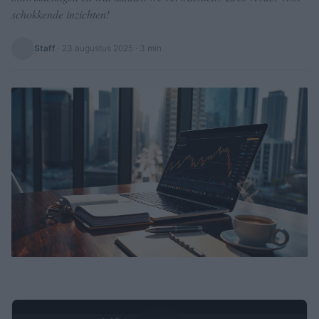
schokkende inzichten!
Staff
·
23 augustus 2025
· 3 min