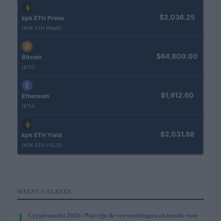
$2,036.25
kpk ETH Prime
(KPK ETH PRIME)
$64,800.00
Bitcoin
(BTC)
$1,912.60
Ethereum
(ETH)
$2,031.88
kpk ETH Yield
(KPK ETH YIELD)
MEEST GELEZEN
1
Cryptomarkt 2026: Wat zijn de verwachtingen en trends voor