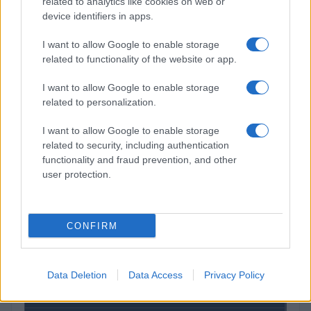
related to analytics like cookies on web or
$4,205.78
Eureka Bridged PAX Gold (Terra
device identifiers in apps.
(PAXG)
I want to allow Google to enable storage
related to functionality of the website or app.
$83,270.00
Kinza Babylon Staked BTC
(KBTC)
I want to allow Google to enable storage
related to personalization.
$0.032
Epoch Island
I want to allow Google to enable storage
(EPOCH)
related to security, including authentication
functionality and fraud prevention, and other
$16.46
Stride Staked Injective
user protection.
(STINJ)
$0.022
CONFIRM
JDB
(JDB)
Data Deletion
Data Access
Privacy Policy
$0.0085
FibSwap DEX
(FIBO)