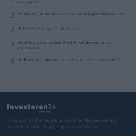
de toekomst?
2
Praktische gids voor financiën: sparen, beleggen en budgetteren
3
De kracht van lange termijn houders
4
Brent olieprijs schiet naar 81,62 dollar: de week van de
grondstoffen
5
De diverse hypotheeksoorten en hun voordelen in Nederland
Investeren 24, het nieuwe portaal in de financiële wereld.
Inzichten, nieuws, vergelijkingen en statistieken.