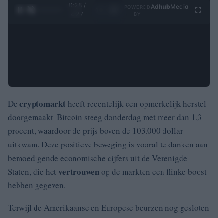
0:29 /
Ad
hub
Media
POWERED
1
/
4
4:27
BY
cryptomarkt
De
heeft recentelijk een opmerkelijk herstel
doorgemaakt. Bitcoin steeg donderdag met meer dan 1,3
procent, waardoor de prijs boven de 103.000 dollar
uitkwam. Deze positieve beweging is vooral te danken aan
bemoedigende economische cijfers uit de Verenigde
vertrouwen
Staten, die het
op de markten een flinke boost
hebben gegeven.
Terwijl de Amerikaanse en Europese beurzen nog gesloten