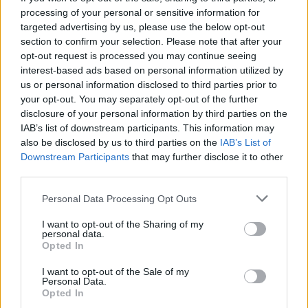
Sanne De Vries · 7 aug 2026
processing of your personal or sensitive information for
targeted advertising by us, please use the below opt-out
NEWS
section to confirm your selection. Please note that after your
opt-out request is processed you may continue seeing
interest-based ads based on personal information utilized by
us or personal information disclosed to third parties prior to
your opt-out. You may separately opt-out of the further
disclosure of your personal information by third parties on the
IAB’s list of downstream participants. This information may
also be disclosed by us to third parties on the
IAB’s List of
Downstream Participants
that may further disclose it to other
third parties.
Please note that this website/app uses one or more Google
Personal Data Processing Opt Outs
services and may gather and store information including but
Brentolie daalt naar 88.9 dollar: grondstoffen onder druk
not limited to your visit or usage behaviour. You may click to
I want to opt-out of the Sharing of my
personal data.
grant or deny consent to Google and its third-party tags to
Sanne De Vries · 6 aug 2026
Opted In
use your data for below specified purposes in below Google
consent section.
I want to opt-out of the Sale of my
NEWS
Personal Data.
Opted In