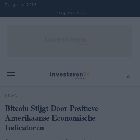
Naar inhoud springen
7 augustus 2026
7 augustus 2026
⌕
×
⌕
NEWS
Zoeken
Bitcoin Stijgt Door Positieve
Amerikaanse Economische
Indicatoren