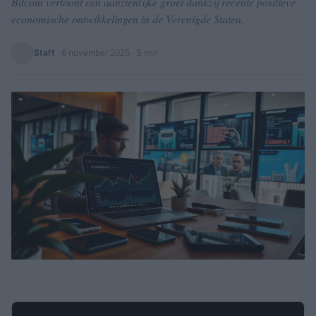
Bitcoin vertoont een aanzienlijke groei dankzij recente positieve
economische ontwikkelingen in de Verenigde Staten.
Staff
·
6 november 2025
· 3 min