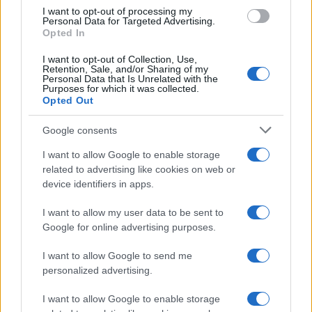
I want to opt-out of processing my
Personal Data for Targeted Advertising.
Opted In
I want to opt-out of Collection, Use,
Retention, Sale, and/or Sharing of my
Personal Data that Is Unrelated with the
Purposes for which it was collected.
Opted Out
Google consents
I want to allow Google to enable storage
Brentolie daalt naar 91,82 dollar: een week van teruggang in
grondstoffen
related to advertising like cookies on web or
device identifiers in apps.
Sanne De Vries · 5 aug 2026
I want to allow my user data to be sent to
Google for online advertising purposes.
CRYPTOKOERSEN
I want to allow Google to send me
personalized advertising.
Naam
Prijs
I want to allow Google to enable storage