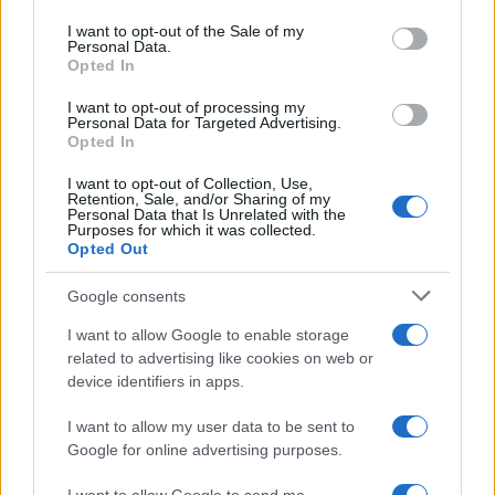
use your data for below specified purposes in below Google
consent section.
I want to opt-out of the Sale of my
Personal Data.
Opted In
I want to opt-out of processing my
Personal Data for Targeted Advertising.
Brentolie daalt naar 88.9 dollar: een week van dalende
Opted In
grondstoffenprijzen
Sanne De Vries · 7 aug 2026
I want to opt-out of Collection, Use,
Retention, Sale, and/or Sharing of my
Personal Data that Is Unrelated with the
NEWS
Purposes for which it was collected.
Opted Out
Google consents
I want to allow Google to enable storage
related to advertising like cookies on web or
device identifiers in apps.
I want to allow my user data to be sent to
Google for online advertising purposes.