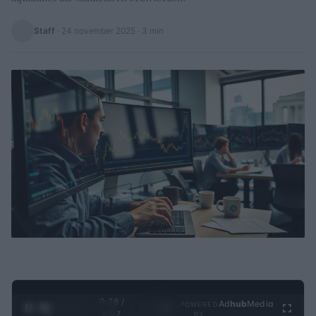
Staff
·
24 november 2025
· 3 min
0:29 /
Ad
hub
Media
POWERED
1
/
4
4:27
BY