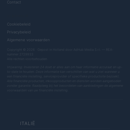
Contact
JURIDISCH
Cookiebeleid
Privacybeleid
Algemene voorwaarden
Copyright © 2026 · Gepost in Holland door AdHub Media S.r.l. — REA-
nummer 2729933
Alle rechten voorbehouden
Vrijwaring: Investeren 24 doet er alles aan om haar informatie accuraat en up-
to-date te houden. Deze informatie kan verschillen van wat u ziet wanneer u
een financiële instelling, serviceprovider of specifieke productsite bezoekt.
Alle financiële producten, inkoopproducten en diensten worden aangeboden
zonder garantie. Raadpleeg bij het beoordelen van aanbiedingen de algemene
voorwaarden van uw financiële instelling.
ITALIË