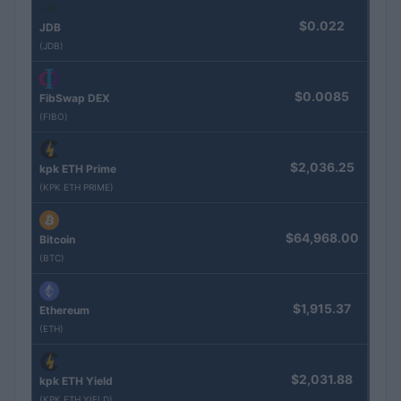
$0.022
JDB
(JDB)
$0.0085
FibSwap DEX
(FIBO)
$2,036.25
kpk ETH Prime
(KPK ETH PRIME)
$64,968.00
Bitcoin
(BTC)
$1,915.37
Ethereum
(ETH)
$2,031.88
kpk ETH Yield
(KPK ETH YIELD)