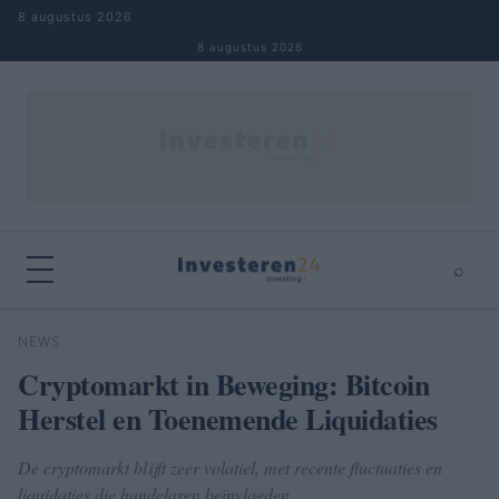
Naar inhoud springen
8 augustus 2026
8 augustus 2026
⌕
×
⌕
NEWS
Zoeken
Cryptomarkt in Beweging: Bitcoin
Herstel en Toenemende Liquidaties
De cryptomarkt blijft zeer volatiel, met recente fluctuaties en
liquidaties die handelaren beïnvloeden.