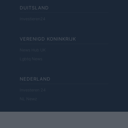
DUITSLAND
Investieren24
VERENIGD KONINKRIJK
News Hub UK
Lgbtq News
NEDERLAND
Investeren 24
NL Newz