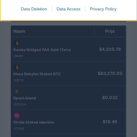
Data Deletion
Data Access
Privacy Policy
CRYPTOKOERSEN
Naam
Prijs
$4,205.78
Eureka Bridged PAX Gold (Terra
(PAXG)
$83,270.00
Kinza Babylon Staked BTC
(KBTC)
$0.032
Epoch Island
(EPOCH)
$16.46
Stride Staked Injective
(STINJ)