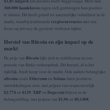
$1,85 miljard
aan posities heeft weggevaagd. Meer dan
360.000 handelaren
zagen zich gedwongen hun posities
te sluiten. Dit heeft geleid tot aanzienlijke volatiliteit in de
cryptocurrencies
markt, waarbij traditionele
met een
focus op privacy de grootste verliezen lijden.
Herstel van Bitcoin en zijn impact op de
markt
Bitcoin
De prijs van
lijkt zich te stabiliseren na een
periode van flinke verkoopdruk. Dit herstel, al is het
tijdelijk, biedt hoop voor de markt. Ook andere belangrijke
altcoins
Ethereum
Solana
zoals
en
laten positieve
ontwikkelingen zien, met prijzen van respectievelijk
$2.774
$129
XRP
Dogecoin
en
.
en
blijven in de
$1,96
$0,1408
belangstelling, met prijzen van
en
.