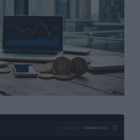
Ad
hub
Media
POWERED BY