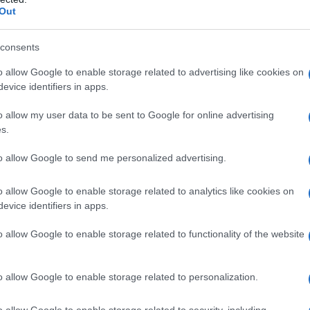
Out
consents
o allow Google to enable storage related to advertising like cookies on
evice identifiers in apps.
rde
o allow my user data to be sent to Google for online advertising
s.
ngetoond dat meer dan 70% van de totale aanvoer van
 projectwallet, met nog eens 10% dat op het platform
to allow Google to send me personalized advertising.
n tokens heeft geleid tot
pump and dump
-strategieën,
o allow Google to enable storage related to analytics like cookies on
oordat investeerders massaal verkochten.
evice identifiers in apps.
elijkbaar. Aanvankelijk gewaardeerd op $75,35, is de
o allow Google to enable storage related to functionality of the website
ng van ongeveer 90% betekent. De marktkapitalisatie
$1,2 miljard. Het gebrek aan echte toepassingen en de
o allow Google to enable storage related to personalization.
leid tot aanzienlijke verliezen voor de meerderheid van
o allow Google to enable storage related to security, including