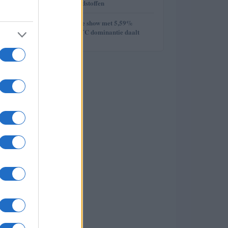
week van de grondstoffen
5
Ethereum steelt de show met 5,59%
stijging terwijl BTC dominantie daalt