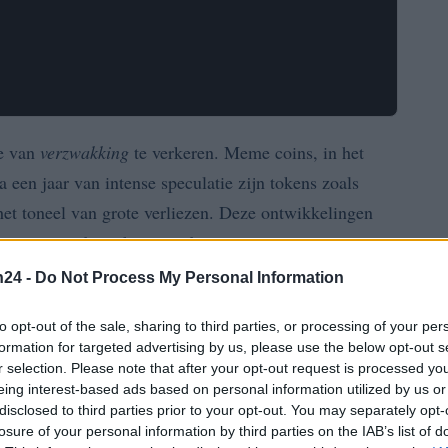
se van
verzwakking
te verkeren. Meme coins, in het
a een jaar van intense speculatie zijn tokens zoals
et toneel van grote verliezen. Deze ontwikkelingen
rojecten zonder echte waarde.
n24 -
Do Not Process My Personal Information
rd, met als doel te profiteren van de populariteit
id toont aan dat de hype niet heeft geleid tot blijvende
to opt-out of the sale, sharing to third parties, or processing of your per
formation for targeted advertising by us, please use the below opt-out s
denen achter deze dalingen en de bredere implicaties
r selection. Please note that after your opt-out request is processed y
eing interest-based ads based on personal information utilized by us or
disclosed to third parties prior to your opt-out. You may separately opt-
losure of your personal information by third parties on the IAB’s list of
 Melania Coin en Trump Coin