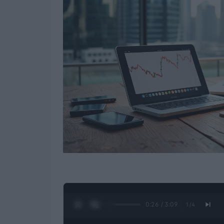
0:28 / 3:09
1
/
4