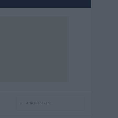
⌕
Zoeken