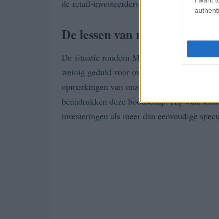
de retail-investeerders.
authenti
De lessen van meme coins
De situatie rondom Melania Coin en Trump C
speculatie
weinig geduld voor overmatige
en
opmerkingen van onze directeur, Alessi Ippol
benadrukken deze boodschap. Hij waarschu
investeringen als meer dan eenvoudige specu