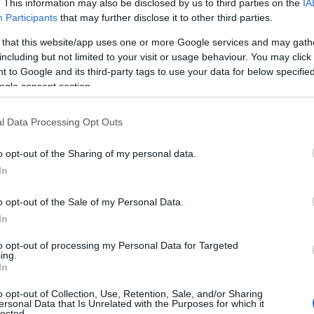
. This information may also be disclosed by us to third parties on the
IA
Participants
that may further disclose it to other third parties.
rst Lady, begon met een indrukwekkende waarde van
 that this website/app uses one or more Google services and may gath
e waarde gedaald naar slechts $0,0987, wat neerkomt
including but not limited to your visit or usage behaviour. You may click 
 to Google and its third-party tags to use your data for below specifi
kapitalisatie is eveneens ingestort van $8,5 miljard
ogle consent section.
n schokkend en weerspiegelen een grotere trend in de
l Data Processing Opt Outs
o opt-out of the Sharing of my personal data.
In
o opt-out of the Sale of my Personal Data.
In
to opt-out of processing my Personal Data for Targeted
ing.
In
o opt-out of Collection, Use, Retention, Sale, and/or Sharing
ersonal Data that Is Unrelated with the Purposes for which it
lected.