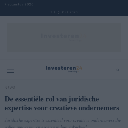
Naar inhoud springen
7 augustus 2026
7 augustus 2026
⌕
×
⌕
NEWS
Zoeken
De essentiële rol van juridische
expertise voor creatieve ondernemers
Juridische expertise is essentieel voor creatieve ondernemers die
willen innoveren en groeien in hun vakgebied.