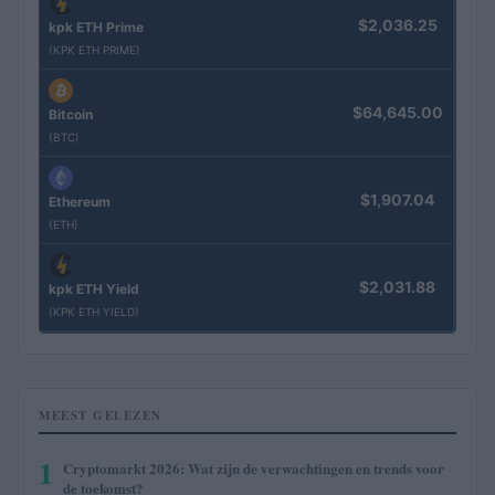
$2,036.25
kpk ETH Prime
(KPK ETH PRIME)
$64,645.00
Bitcoin
(BTC)
$1,907.04
Ethereum
(ETH)
$2,031.88
kpk ETH Yield
(KPK ETH YIELD)
MEEST GELEZEN
1
Cryptomarkt 2026: Wat zijn de verwachtingen en trends voor
de toekomst?