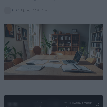
Staff
·
7 januari 2026
· 3 min
0:27 /
Ad
hub
Media
POWERED
1
/
4
3:19
BY