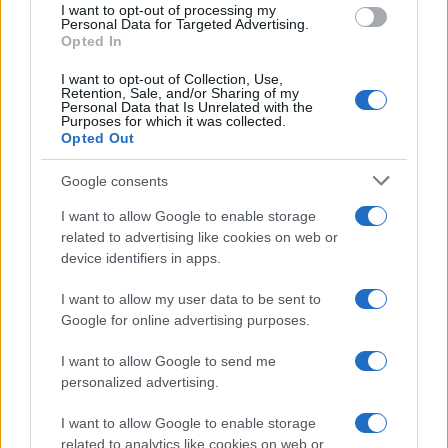
I want to opt-out of processing my
Personal Data for Targeted Advertising.
NEWS
Opted In
I want to opt-out of Collection, Use,
Retention, Sale, and/or Sharing of my
Personal Data that Is Unrelated with the
Purposes for which it was collected.
Opted Out
Google consents
I want to allow Google to enable storage
related to advertising like cookies on web or
device identifiers in apps.
I want to allow my user data to be sent to
Brentolie daalt naar 88.9 dollar: grondstoffen onder druk
Google for online advertising purposes.
Sanne De Vries · 6 aug 2026
I want to allow Google to send me
personalized advertising.
NEWS
I want to allow Google to enable storage
related to analytics like cookies on web or