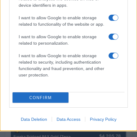
device identifiers in apps.
I want to allow Google to enable storage
related to functionality of the website or app.
I want to allow Google to enable storage
related to personalization.
I want to allow Google to enable storage
related to security, including authentication
Brentolie daalt naar 91,82 dollar: een week van teruggang in
functionality and fraud prevention, and other
grondstoffen
user protection.
Sanne De Vries · 5 aug 2026
CONFIRM
CRYPTOKOERSEN
Naam
Prijs
Data Deletion
Data Access
Privacy Policy
$4,205.78
Eureka Bridged PAX Gold (Terra