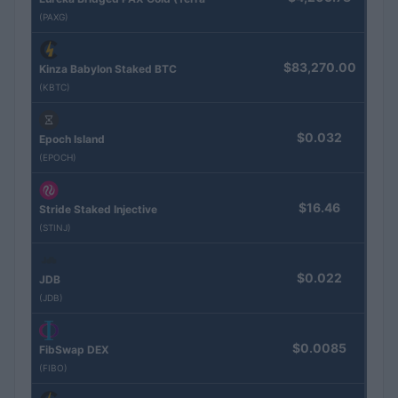
(PAXG)
$83,270.00
Kinza Babylon Staked BTC
(KBTC)
$0.032
Epoch Island
(EPOCH)
$16.46
Stride Staked Injective
(STINJ)
$0.022
JDB
(JDB)
$0.0085
FibSwap DEX
(FIBO)