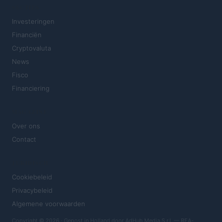
SECTIES
Investeringen
Financiën
Cryptovaluta
News
Fisco
Financiering
MAGAZINE
Over ons
Contact
JURIDISCH
Cookiebeleid
Privacybeleid
Algemene voorwaarden
Copyright © 2026 · Gepost in Holland door AdHub Media S.r.l. — REA-