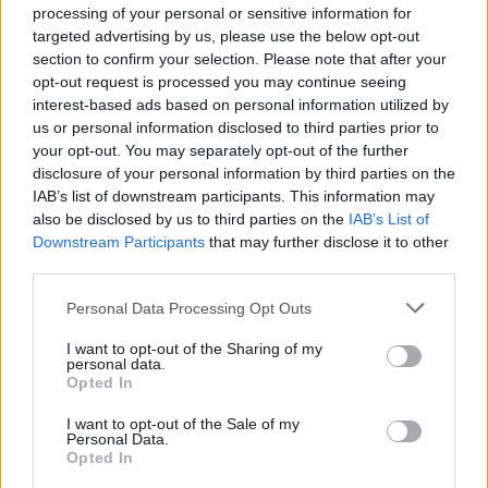
processing of your personal or sensitive information for
targeted advertising by us, please use the below opt-out
section to confirm your selection. Please note that after your
Verder lezen
opt-out request is processed you may continue seeing
interest-based ads based on personal information utilized by
us or personal information disclosed to third parties prior to
NEWS
your opt-out. You may separately opt-out of the further
disclosure of your personal information by third parties on the
IAB’s list of downstream participants. This information may
also be disclosed by us to third parties on the
IAB’s List of
Downstream Participants
that may further disclose it to other
third parties.
Please note that this website/app uses one or more Google
Personal Data Processing Opt Outs
services and may gather and store information including but
not limited to your visit or usage behaviour. You may click to
I want to opt-out of the Sharing of my
personal data.
grant or deny consent to Google and its third-party tags to
Opted In
use your data for below specified purposes in below Google
consent section.
I want to opt-out of the Sale of my
Brentolie daalt naar 88.9 dollar: een week van dalende
Personal Data.
grondstoffenprijzen
Opted In
Sanne De Vries · 7 aug 2026