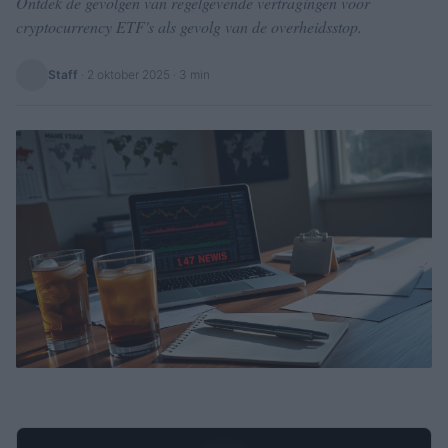
Ontdek de gevolgen van regelgevende vertragingen voor
cryptocurrency ETF's als gevolg van de overheidsstop.
Staff
·
2 oktober 2025
· 3 min