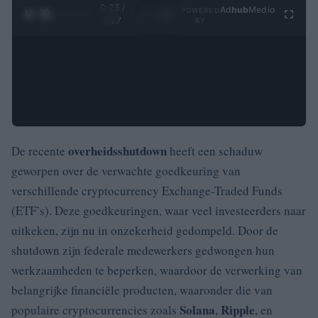
0:24 /
Ad
hub
Media
POWERED
1
/
4
4:27
BY
overheidsshutdown
De recente
heeft een schaduw
geworpen over de verwachte goedkeuring van
verschillende cryptocurrency Exchange-Traded Funds
(ETF’s). Deze goedkeuringen, waar veel investeerders naar
uitkeken, zijn nu in onzekerheid gedompeld. Door de
shutdown zijn federale medewerkers gedwongen hun
werkzaamheden te beperken, waardoor de verwerking van
belangrijke financiële producten, waaronder die van
Solana
Ripple
populaire cryptocurrencies zoals
,
, en