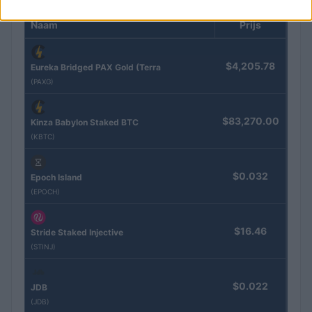
Naam
Prijs
$4,205.78
Eureka Bridged PAX Gold (Terra
(PAXG)
$83,270.00
Kinza Babylon Staked BTC
(KBTC)
$0.032
Epoch Island
(EPOCH)
$16.46
Stride Staked Injective
(STINJ)
$0.022
JDB
(JDB)