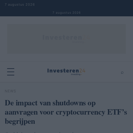
Naar inhoud springen
7 augustus 2026
7 augustus 2026
⌕
×
⌕
NEWS
Zoeken
De impact van shutdowns op
aanvragen voor cryptocurrency ETF’s
begrijpen