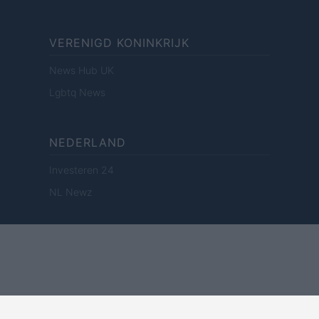
VERENIGD KONINKRIJK
News Hub UK
Lgbtq News
NEDERLAND
Investeren 24
NL Newz