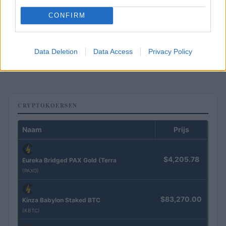
CONFIRM
Brentolie daalt naar 91,82 dollar: een week van teruggang in
grondstoffen
Data Deletion
Data Access
Privacy Policy
Sanne De Vries · 5 aug 2026
CRYPTOKOERSEN
Naam
Prijs
$4,205.78
Eureka Bridged PAX Gold (Terra
(PAXG)
$83,270.00
Kinza Babylon Staked BTC
(KBTC)