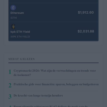
$1,912.60
Ethereum
(ETH)
$2,031.88
kpk ETH Yield
(KPK ETH YIELD)
MEEST GELEZEN
1
Cryptomarkt 2026: Wat zijn de verwachtingen en trends voor
de toekomst?
2
Praktische gids voor financiën: sparen, beleggen en budgetteren
3
De kracht van lange termijn houders
Brent olieprijs schiet naar 81,62 dollar: de week van de