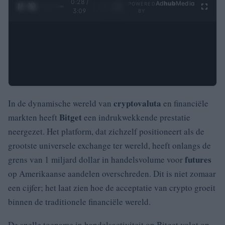
0:29 /
Ad
hub
Media
POWERED
1
/
4
3:09
BY
cryptovaluta
In de dynamische wereld van
en financiële
Bitget
markten heeft
een indrukwekkende prestatie
neergezet. Het platform, dat zichzelf positioneert als de
grootste universele exchange ter wereld, heeft onlangs de
futures
grens van 1 miljard dollar in handelsvolume voor
op Amerikaanse aandelen overschreden. Dit is niet zomaar
een cijfer; het laat zien hoe de acceptatie van crypto groeit
binnen de traditionele financiële wereld.
De snelle toename in handelsactiviteit op Bitget volgt op