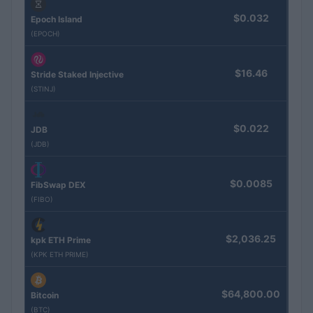
$0.032
Epoch Island
(EPOCH)
$16.46
Stride Staked Injective
(STINJ)
$0.022
JDB
(JDB)
$0.0085
FibSwap DEX
(FIBO)
$2,036.25
kpk ETH Prime
(KPK ETH PRIME)
$64,800.00
Bitcoin
(BTC)