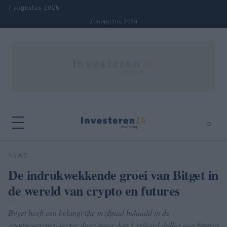
Naar inhoud springen
7 augustus 2026
7 augustus 2026
⌕
×
⌕
NEWS
Zoeken
De indrukwekkende groei van Bitget in
de wereld van crypto en futures
Bitget heeft een belangrijke mijlpaal behaald in de
cryptocurrency-sector door meer dan 1 miljard dollar aan futures