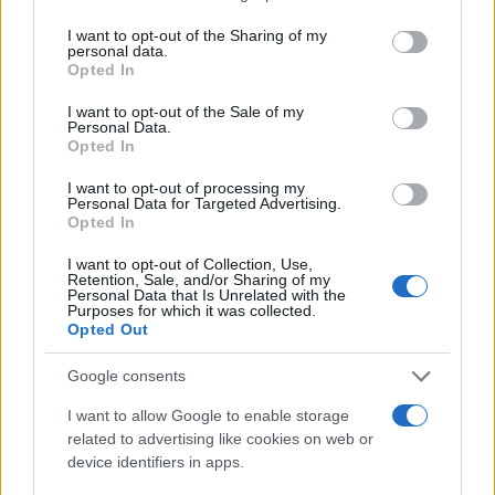
services and may gather and store information including but
not limited to your visit or usage behaviour. You may click to
I want to opt-out of the Sharing of my
personal data.
grant or deny consent to Google and its third-party tags to
Opted In
use your data for below specified purposes in below Google
consent section.
I want to opt-out of the Sale of my
Personal Data.
Opted In
I want to opt-out of processing my
Personal Data for Targeted Advertising.
Opted In
I want to opt-out of Collection, Use,
Retention, Sale, and/or Sharing of my
Brentolie daalt naar 88.9 dollar: een week van dalende
Personal Data that Is Unrelated with the
Purposes for which it was collected.
grondstoffenprijzen
Opted Out
Sanne De Vries · 7 aug 2026
Google consents
NEWS
I want to allow Google to enable storage
related to advertising like cookies on web or
device identifiers in apps.