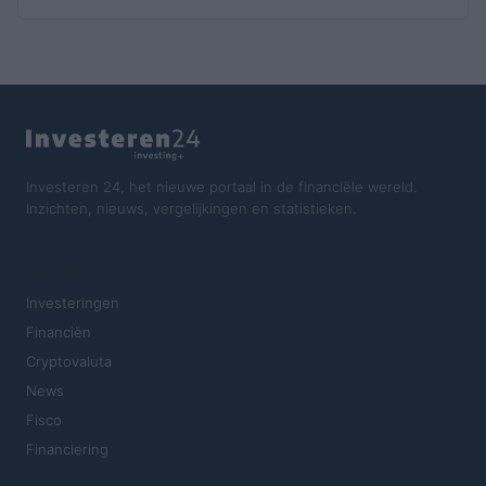
Investeren 24, het nieuwe portaal in de financiële wereld.
Inzichten, nieuws, vergelijkingen en statistieken.
SECTIES
Investeringen
Financiën
Cryptovaluta
News
Fisco
Financiering