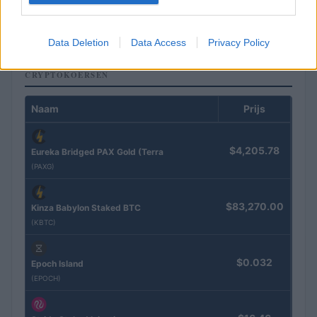
terugtrekking
Sanne De Vries · 3 aug 2026
Data Deletion
Data Access
Privacy Policy
CRYPTOKOERSEN
Naam
Prijs
$4,205.78
Eureka Bridged PAX Gold (Terra
(PAXG)
$83,270.00
Kinza Babylon Staked BTC
(KBTC)
$0.032
Epoch Island
(EPOCH)