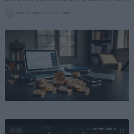
Staff
·
29 september 2025
· 3 min
0:29 /
Ad
hub
Media
POWERED
1
/
4
3:09
BY