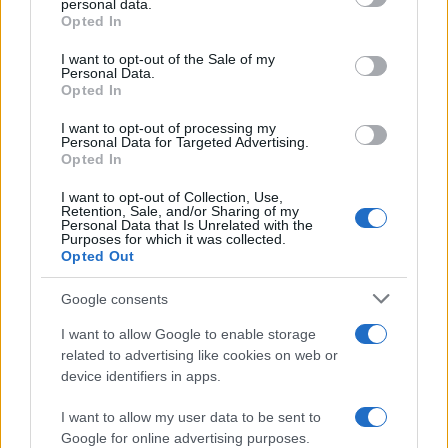
personal data.
grant or deny consent to Google and its third-party tags to
Opted In
use your data for below specified purposes in below Google
consent section.
I want to opt-out of the Sale of my
Personal Data.
Opted In
I want to opt-out of processing my
Personal Data for Targeted Advertising.
Brentolie daalt naar 91,82 dollar: een week van teruggang in
Opted In
grondstoffen
Sanne De Vries · 5 aug 2026
I want to opt-out of Collection, Use,
Retention, Sale, and/or Sharing of my
Personal Data that Is Unrelated with the
NEWS
Purposes for which it was collected.
Opted Out
Google consents
I want to allow Google to enable storage
related to advertising like cookies on web or
device identifiers in apps.
I want to allow my user data to be sent to
Google for online advertising purposes.