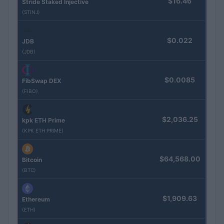
$16.46
Stride Staked Injective
(STINJ)
$0.022
JDB
(JDB)
$0.0085
FibSwap DEX
(FIBO)
$2,036.25
kpk ETH Prime
(KPK ETH PRIME)
$64,568.00
Bitcoin
(BTC)
$1,909.63
Ethereum
(ETH)