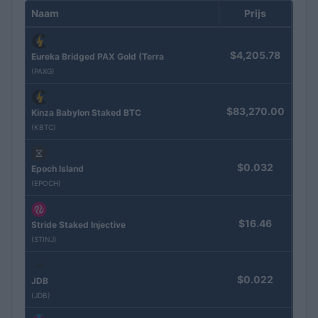
Naam
Prijs
$4,205.78
Eureka Bridged PAX Gold (Terra
(PAXG)
$83,270.00
Kinza Babylon Staked BTC
(KBTC)
$0.032
Epoch Island
(EPOCH)
$16.46
Stride Staked Injective
(STINJ)
$0.022
JDB
(JDB)