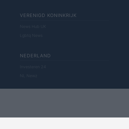
VERENIGD KONINKRIJK
News Hub UK
Lgbtq News
NEDERLAND
Investeren 24
NL Newz