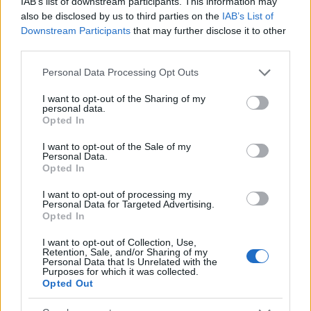
IAB’s list of downstream participants. This information may
also be disclosed by us to third parties on the
IAB’s List of
Downstream Participants
that may further disclose it to other
AUTEUR
third parties.
Staff
Please note that this website/app uses one or more Google
Personal Data Processing Opt Outs
services and may gather and store information including but
not limited to your visit or usage behaviour. You may click to
I want to opt-out of the Sharing of my
personal data.
grant or deny consent to Google and its third-party tags to
Opted In
use your data for below specified purposes in below Google
consent section.
I want to opt-out of the Sale of my
Personal Data.
Opted In
I want to opt-out of processing my
Personal Data for Targeted Advertising.
Opted In
I want to opt-out of Collection, Use,
Retention, Sale, and/or Sharing of my
Personal Data that Is Unrelated with the
Purposes for which it was collected.
Opted Out