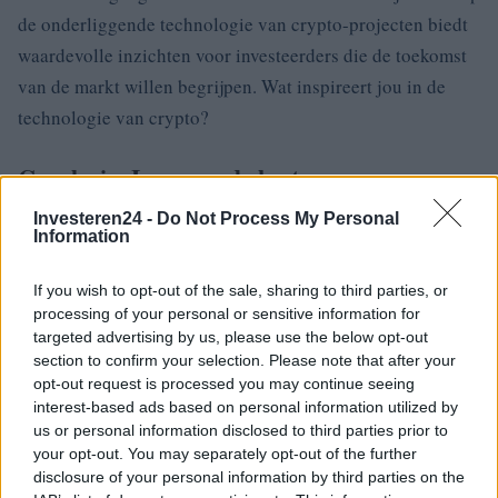
de onderliggende technologie van crypto-projecten biedt
waardevolle inzichten voor investeerders die de toekomst
van de markt willen begrijpen. Wat inspireert jou in de
technologie van crypto?
Conclusie: Leer van de besten
De lessen van deze top crypto-investeerders zijn cruciaal
Investeren24 -
Do Not Process My Personal
Information
voor iedereen die geïnteresseerd is in de wereld van
cryptocurrencies. Van diversificatie tot lange termijn
If you wish to opt-out of the sale, sharing to third parties, or
strategieën en het begrijpen van technologie, hun
processing of your personal or sensitive information for
targeted advertising by us, please use the below opt-out
inzichten kunnen je helpen navigeren in deze dynamische
section to confirm your selection. Please note that after your
markt. Vergeet niet: het gaat niet alleen om het kopiëren
opt-out request is processed you may continue seeing
van hun strategieën, maar om het leren en aanpassen van
interest-based ads based on personal information utilized by
us or personal information disclosed to third parties prior to
hun lessen aan jouw unieke situatie. Ben jij klaar om je
your opt-out. You may separately opt-out of the further
crypto-reis te beginnen? 🚀💰
disclosure of your personal information by third parties on the