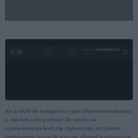
0:29 /
Ad
hub
Media
POWERED
1
/
4
3:55
BY
Als je dacht dat beleggen in crypto alleen voor techneuten
is, dan heb je het goed mis! De wereld van
cryptocurrencies heeft zijn eigen sterren, en zij delen
onmiskenbare lessen die voor ons allemaal waardevol zijn.