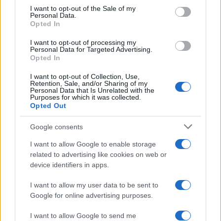
consent section.
I want to opt-out of the Sale of my
Personal Data.
Opted In
I want to opt-out of processing my
Brentolie daalt naar 88.9 dollar: een week van dalende
Personal Data for Targeted Advertising.
Opted In
grondstoffenprijzen
Sanne De Vries · 7 aug 2026
I want to opt-out of Collection, Use,
Retention, Sale, and/or Sharing of my
Personal Data that Is Unrelated with the
NEWS
Purposes for which it was collected.
Opted Out
Google consents
I want to allow Google to enable storage
related to advertising like cookies on web or
device identifiers in apps.
I want to allow my user data to be sent to
Google for online advertising purposes.
I want to allow Google to send me