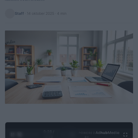
Staff
·
14 oktober 2025
· 4 min
0:29 /
Ad
hub
Media
POWERED
1
/
4
3:19
BY