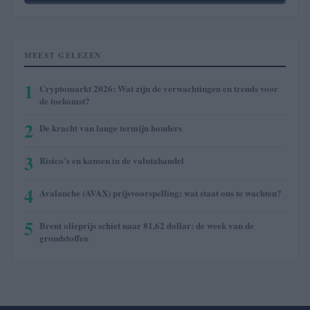
MEEST GELEZEN
1
Cryptomarkt 2026: Wat zijn de verwachtingen en trends voor
de toekomst?
2
De kracht van lange termijn houders
3
Risico’s en kansen in de valutahandel
4
Avalanche (AVAX) prijsvoorspelling: wat staat ons te wachten?
5
Brent olieprijs schiet naar 81,62 dollar: de week van de
grondstoffen