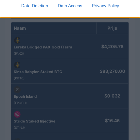
Data Deletion
Data Access
Privacy Policy
CRYPTOKOERSEN
Naam
Prijs
$4,205.78
Eureka Bridged PAX Gold (Terra
(PAXG)
$83,270.00
Kinza Babylon Staked BTC
(KBTC)
$0.032
Epoch Island
(EPOCH)
$16.46
Stride Staked Injective
(STINJ)