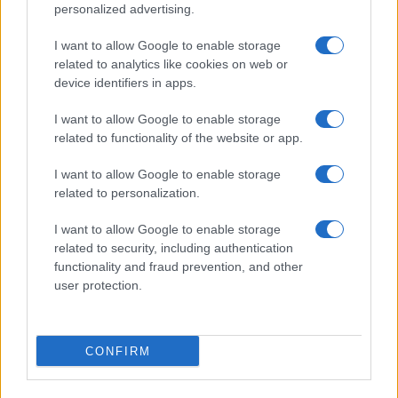
personalized advertising.
Brentolie daalt naar 88.9 dollar: grondstoffen onder druk
Sanne De Vries · 6 aug 2026
I want to allow Google to enable storage
related to analytics like cookies on web or
NEWS
device identifiers in apps.
I want to allow Google to enable storage
related to functionality of the website or app.
I want to allow Google to enable storage
related to personalization.
I want to allow Google to enable storage
related to security, including authentication
functionality and fraud prevention, and other
user protection.
Brentolie daalt naar 91,82 dollar: een week van teruggang in
grondstoffen
CONFIRM
Sanne De Vries · 5 aug 2026