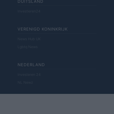
DUITSLAND
Investieren24
VERENIGD KONINKRIJK
News Hub UK
Lgbtq News
NEDERLAND
Investeren 24
NL Newz