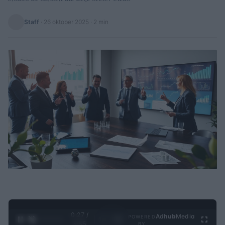
Staff
·
26 oktober 2025
· 2 min
0:28 /
Ad
hub
Media
POWERED
1
/
4
3:55
BY