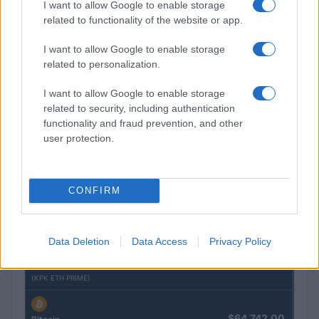
I want to allow Google to enable storage
related to functionality of the website or app.
$0.032
Epoch Island
I want to allow Google to enable storage
(EPOCH)
related to personalization.
$16.46
I want to allow Google to enable storage
Stride Staked Injective
related to security, including authentication
(STINJ)
functionality and fraud prevention, and other
user protection.
$0.022
JDB
(JDB)
CONFIRM
$0.0085
FibSwap DEX
(FIBO)
Data Deletion
Data Access
Privacy Policy
$2,036.25
kpk ETH Prime
(KPK ETH PRIME)
$64,742.00