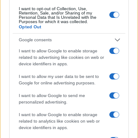
I want to opt-out of Collection, Use,
Retention, Sale, and/or Sharing of my
Personal Data that Is Unrelated with the
Purposes for which it was collected.
Opted Out
Brentolie daalt naar 91,82 dollar: een week van teruggang in
grondstoffen
Google consents
Sanne De Vries · 5 aug 2026
I want to allow Google to enable storage
related to advertising like cookies on web or
device identifiers in apps.
CRYPTOKOERSEN
I want to allow my user data to be sent to
Google for online advertising purposes.
Naam
Prijs
I want to allow Google to send me
personalized advertising.
$4,205.78
Eureka Bridged PAX Gold (Terra
(PAXG)
I want to allow Google to enable storage
related to analytics like cookies on web or
device identifiers in apps.
$83,270.00
Kinza Babylon Staked BTC
(KBTC)