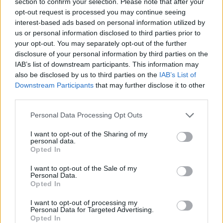
section to confirm your selection. Please note that after your
opt-out request is processed you may continue seeing
interest-based ads based on personal information utilized by
us or personal information disclosed to third parties prior to
your opt-out. You may separately opt-out of the further
disclosure of your personal information by third parties on the
IAB’s list of downstream participants. This information may
also be disclosed by us to third parties on the
IAB’s List of
Downstream Participants
that may further disclose it to other
third parties.
Brentolie daalt naar 88.9 dollar: grondstoffen onder druk
Please note that this website/app uses one or more Google
Personal Data Processing Opt Outs
Sanne De Vries · 6 aug 2026
services and may gather and store information including but
not limited to your visit or usage behaviour. You may click to
I want to opt-out of the Sharing of my
NEWS
personal data.
grant or deny consent to Google and its third-party tags to
Opted In
use your data for below specified purposes in below Google
consent section.
I want to opt-out of the Sale of my
Personal Data.
Opted In
I want to opt-out of processing my
Personal Data for Targeted Advertising.
Opted In