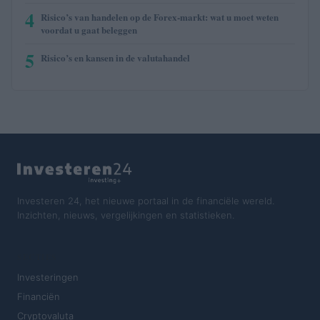
4
Risico’s van handelen op de Forex-markt: wat u moet weten
voordat u gaat beleggen
5
Risico’s en kansen in de valutahandel
Investeren 24, het nieuwe portaal in de financiële wereld.
Inzichten, nieuws, vergelijkingen en statistieken.
SECTIES
Investeringen
Financiën
Cryptovaluta