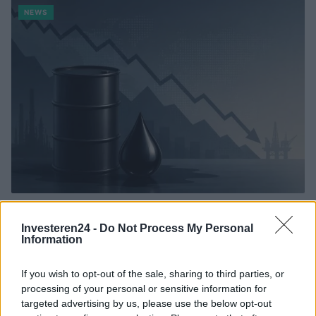
NEWS
Brentolie daalt naar 88.9 dollar: een week van dalende
grondstoffenprijzen
Investeren24 -
Do Not Process My Personal
Information
Sanne De Vries · 7 aug 2026
NEWS
If you wish to opt-out of the sale, sharing to third parties, or
processing of your personal or sensitive information for
targeted advertising by us, please use the below opt-out