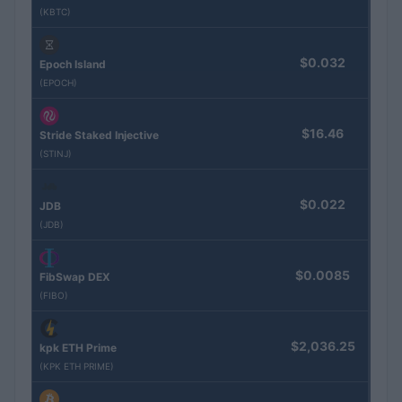
(KBTC)
$0.032
Epoch Island
(EPOCH)
$16.46
Stride Staked Injective
(STINJ)
$0.022
JDB
(JDB)
$0.0085
FibSwap DEX
(FIBO)
$2,036.25
kpk ETH Prime
(KPK ETH PRIME)