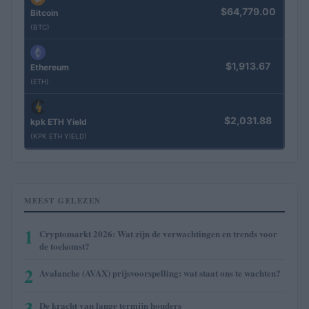
$64,779.00
Bitcoin
(BTC)
$1,913.67
Ethereum
(ETH)
$2,031.88
kpk ETH Yield
(KPK ETH YIELD)
MEEST GELEZEN
1
Cryptomarkt 2026: Wat zijn de verwachtingen en trends voor
de toekomst?
2
Avalanche (AVAX) prijsvoorspelling: wat staat ons te wachten?
3
De kracht van lange termijn houders