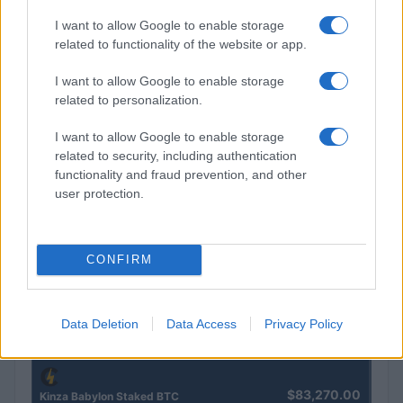
I want to allow Google to enable storage
related to functionality of the website or app.
I want to allow Google to enable storage
related to personalization.
Brentolie daalt naar 91,82 dollar: een week van teruggang in
grondstoffen
I want to allow Google to enable storage
related to security, including authentication
Sanne De Vries · 5 aug 2026
functionality and fraud prevention, and other
user protection.
CRYPTOKOERSEN
CONFIRM
Naam
Prijs
$4,205.78
Data Deletion
Data Access
Privacy Policy
Eureka Bridged PAX Gold (Terra
(PAXG)
$83,270.00
Kinza Babylon Staked BTC