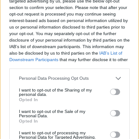
targeted advertising by us, please use the below opt-out
section to confirm your selection. Please note that after your
NEWS
opt-out request is processed you may continue seeing
interest-based ads based on personal information utilized by
us or personal information disclosed to third parties prior to
your opt-out. You may separately opt-out of the further
disclosure of your personal information by third parties on the
IAB’s list of downstream participants. This information may
also be disclosed by us to third parties on the
IAB’s List of
Downstream Participants
that may further disclose it to other
third parties.
Please note that this website/app uses one or more Google
Personal Data Processing Opt Outs
services and may gather and store information including but
not limited to your visit or usage behaviour. You may click to
I want to opt-out of the Sharing of my
personal data.
Brentolie daalt naar 88.9 dollar: een week van dalende
grant or deny consent to Google and its third-party tags to
Opted In
grondstoffenprijzen
use your data for below specified purposes in below Google
consent section.
Sanne De Vries · 7 aug 2026
I want to opt-out of the Sale of my
Personal Data.
Opted In
NEWS
I want to opt-out of processing my
Personal Data for Targeted Advertising.