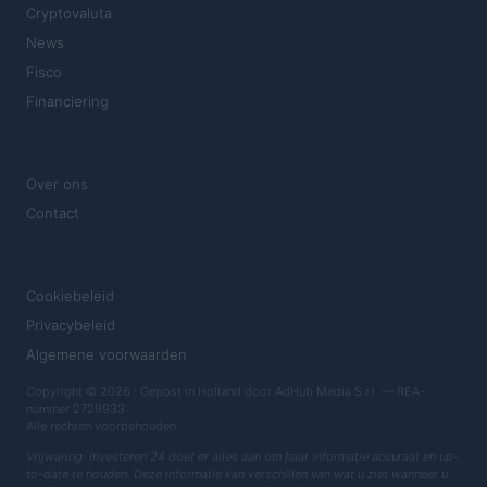
Cryptovaluta
News
Fisco
Financiering
MAGAZINE
Over ons
Contact
JURIDISCH
Cookiebeleid
Privacybeleid
Algemene voorwaarden
Copyright © 2026 · Gepost in Holland door AdHub Media S.r.l. — REA-
nummer 2729933
Alle rechten voorbehouden
Vrijwaring: Investeren 24 doet er alles aan om haar informatie accuraat en up-
to-date te houden. Deze informatie kan verschillen van wat u ziet wanneer u