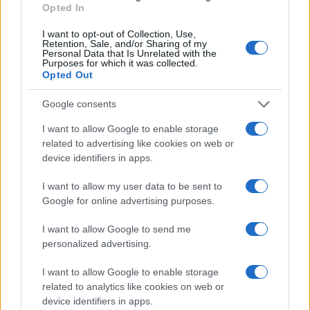
Opted In
I want to opt-out of Collection, Use,
Retention, Sale, and/or Sharing of my
Personal Data that Is Unrelated with the
Purposes for which it was collected.
Opted Out
Google consents
I want to allow Google to enable storage
related to advertising like cookies on web or
device identifiers in apps.
Brentolie daalt naar 88.9 dollar: grondstoffen onder druk
Sanne De Vries · 6 aug 2026
I want to allow my user data to be sent to
Google for online advertising purposes.
NEWS
I want to allow Google to send me
personalized advertising.
I want to allow Google to enable storage
related to analytics like cookies on web or
device identifiers in apps.