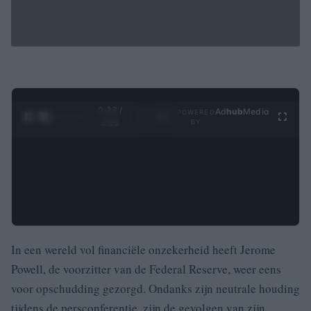
0:29 /
Ad
hub
Media
POWERED
1
/
4
3:55
BY
In een wereld vol financiële onzekerheid heeft Jerome
Powell, de voorzitter van de Federal Reserve, weer eens
voor opschudding gezorgd. Ondanks zijn neutrale houding
tijdens de persconferentie, zijn de gevolgen van zijn