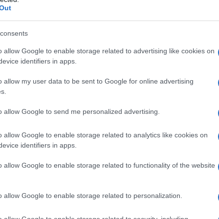
Out
consents
o allow Google to enable storage related to advertising like cookies on
evice identifiers in apps.
o allow my user data to be sent to Google for online advertising
s.
to allow Google to send me personalized advertising.
 Witte Huis
o allow Google to enable storage related to analytics like cookies on
evice identifiers in apps.
sident Donald Trump een bijeenkomst bijeengeroepen in
l de uren verstrijken, is de speculatie over de
o allow Google to enable storage related to functionality of the website
oot. Recente berichten suggereren dat beide politieke
rdoor een doorbraak bijna onmogelijk lijkt zonder
o allow Google to enable storage related to personalization.
o allow Google to enable storage related to security, including