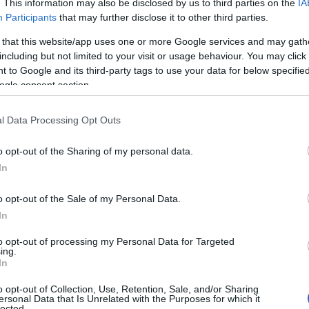
. This information may also be disclosed by us to third parties on the
IA
Bovendien heeft het bureau dat verantwoordelijk is
Participants
that may further disclose it to other third parties.
mische data aangegeven dat er tijdens een shutdown
 that this website/app uses one or more Google services and may gath
d, wat investeerders verder kan verontrusten.
including but not limited to your visit or usage behaviour. You may click 
 to Google and its third-party tags to use your data for below specifi
ogle consent section.
l Data Processing Opt Outs
 ver weg nu de deadline nadert. Zonder een
aar functies drastisch moeten terugschroeven. Deze
o opt-out of the Sharing of my personal data.
 en vereist een delicaat evenwicht tussen de politieke
In
ie de ander problematisch vindt.
o opt-out of the Sale of my Personal Data.
In
to opt-out of processing my Personal Data for Targeted
ing.
In
o opt-out of Collection, Use, Retention, Sale, and/or Sharing
ersonal Data that Is Unrelated with the Purposes for which it
lected.