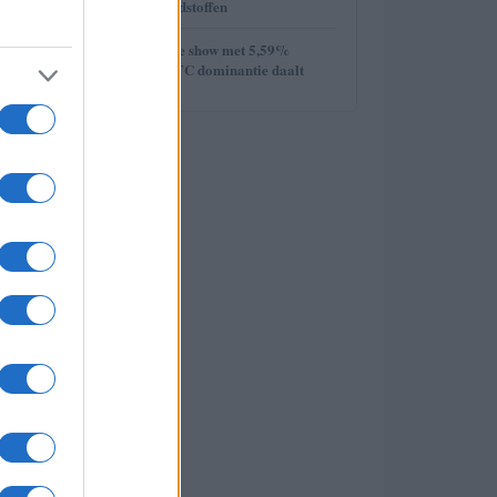
week van de grondstoffen
5
Ethereum steelt de show met 5,59%
stijging terwijl BTC dominantie daalt