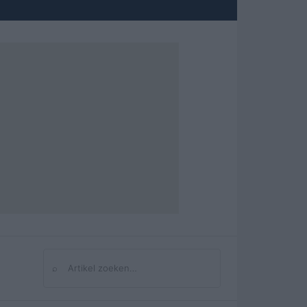
⌕
Zoeken