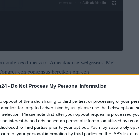
Ad
hub
Media
POWERED BY
 cruciale deadline voor Amerikaanse wetgevers. Met
 Congres een consensus bereiken om een
ugkerende situatie ontstaat door een
n24 -
Do Not Process My Personal Information
en tussen de twee grote politieke partijen vereist:
to opt-out of the sale, sharing to third parties, or processing of your per
formation for targeted advertising by us, please use the below opt-out s
r selection. Please note that after your opt-out request is processed y
ernacht op 30 september, zal de federale overheid haar
eing interest-based ads based on personal information utilized by us or
leen essentiële diensten blijven aanbieden.
disclosed to third parties prior to your opt-out. You may separately opt-
kunnen leiden tot aanzienlijke onrust op de financiële
losure of your personal information by third parties on the IAB’s list of