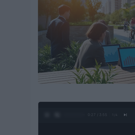
0:28 / 3:55
1
/
4