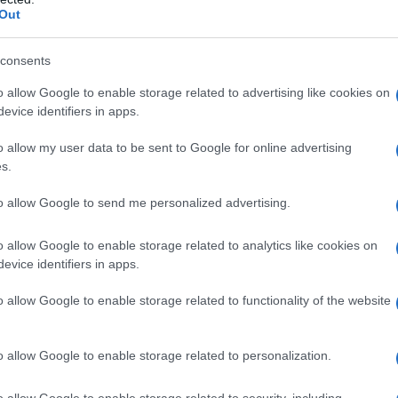
Out
consents
o allow Google to enable storage related to advertising like cookies on
evice identifiers in apps.
gieën
o allow my user data to be sent to Google for online advertising
s.
angrijker geworden in de investeringswereld. Steeds
to allow Google to send me personalized advertising.
vesteringen
, die zowel een financieel rendement als
menleving nastreven. Dit kan onder andere door te
o allow Google to enable storage related to analytics like cookies on
evice identifiers in apps.
r
maatschappelijk verantwoord ondernemen
of in
o allow Google to enable storage related to functionality of the website
o allow Google to enable storage related to personalization.
bij investeerders niet alleen kijken naar financieel
o allow Google to enable storage related to security, including