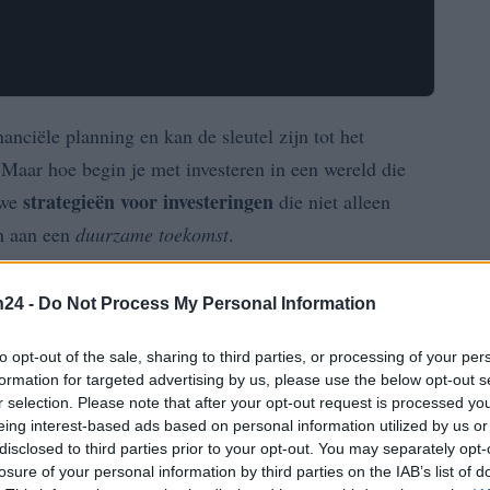
nanciële planning en kan de sleutel zijn tot het
Maar hoe begin je met investeren in een wereld die
strategieën voor investeringen
 we
die niet alleen
en aan een
duurzame toekomst
.
ren
n24 -
Do Not Process My Personal Information
teringsstrategieën, is het belangrijk om de
to opt-out of the sale, sharing to third parties, or processing of your per
formation for targeted advertising by us, please use the below opt-out s
nvesteren houdt in dat je geld aanlegt in activa met de
r selection. Please note that after your opt-out request is processed y
aandelen
obligaties
en. Dit kan variëren van
en
tot
eing interest-based ads based on personal information utilized by us or
disclosed to third parties prior to your opt-out. You may separately opt-
 om te diversifiëren en altijd onderzoek te doen naar de
losure of your personal information by third parties on the IAB’s list of