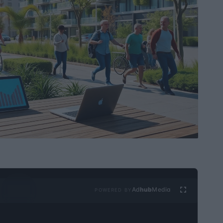
Ad
hub
Media
POWERED BY