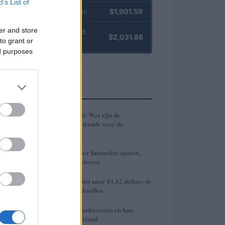
B’s List of
Ethereum
$1,901.59
(ETH)
er and store
kpk ETH Yield
$2,031.88
to grant or
(KPK ETH YIELD)
ed purposes
MEEST GELEZEN
1
Cryptomarkt 2026: Wat zijn de
verwachtingen en trends voor de
toekomst?
2
Praktische gids voor financiën: sparen,
beleggen en budgetteren
3
Brent olieprijs schiet naar 81,62 dollar: de
week van de grondstoffen
4
De diverse hypotheeksoorten en hun
voordelen in Nederland