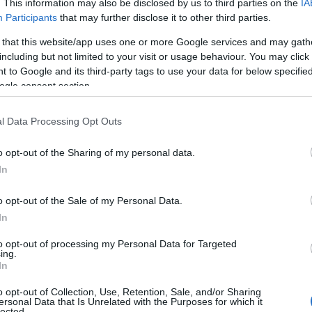
. This information may also be disclosed by us to third parties on the
IA
Participants
that may further disclose it to other third parties.
 that this website/app uses one or more Google services and may gath
including but not limited to your visit or usage behaviour. You may click 
verhouding een cruciale rol. Hoe hoger het potentiële
 to Google and its third-party tags to use your data for below specifi
Het is belangrijk om je eigen risicotolerantie te kennen
ogle consent section.
e investeerders kan het verstandig zijn om te starten
l Data Processing Opt Outs
scala aan activa bieden en de risico’s spreiden.
o opt-out of the Sharing of my personal data.
In
o opt-out of the Sale of my Personal Data.
In
to opt-out of processing my Personal Data for Targeted
ing.
In
o opt-out of Collection, Use, Retention, Sale, and/or Sharing
ersonal Data that Is Unrelated with the Purposes for which it
lected.