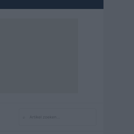
⌕
Zoeken