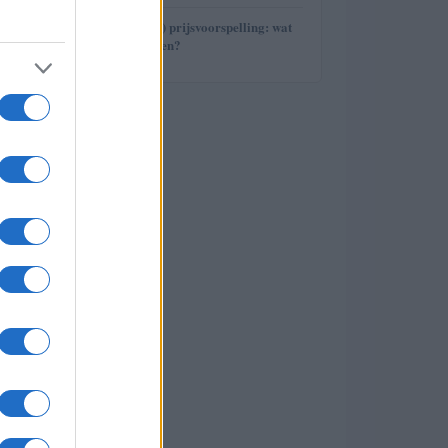
5
Avalanche (AVAX) prijsvoorspelling: wat
staat ons te wachten?