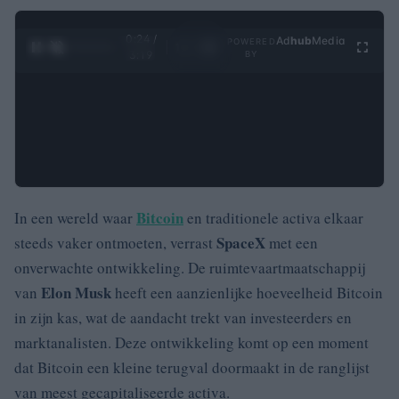
0:25 /
Ad
hub
Media
POWERED
1
/
4
3:19
BY
Bitcoin
In een wereld waar
en traditionele activa elkaar
SpaceX
steeds vaker ontmoeten, verrast
met een
onverwachte ontwikkeling. De ruimtevaartmaatschappij
Elon Musk
van
heeft een aanzienlijke hoeveelheid Bitcoin
in zijn kas, wat de aandacht trekt van investeerders en
marktanalisten. Deze ontwikkeling komt op een moment
dat Bitcoin een kleine terugval doormaakt in de ranglijst
van meest gecapitaliseerde activa.