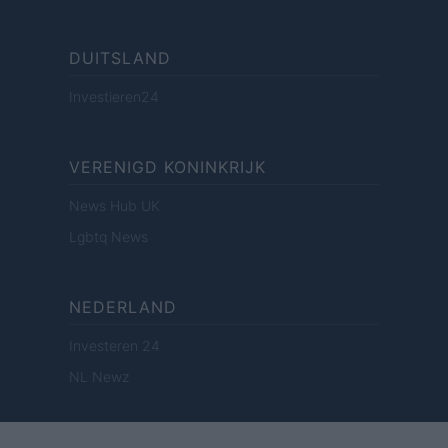
DUITSLAND
Investieren24
VERENIGD KONINKRIJK
News Hub UK
Lgbtq News
NEDERLAND
Investeren 24
NL Newz