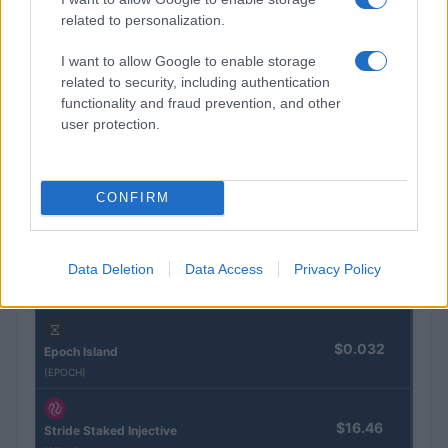
Sanne De Vries · 7 aug 2026
related to personalization.
I want to allow Google to enable storage
related to security, including authentication
CRYPTOKOERSEN
functionality and fraud prevention, and other
user protection.
Naam
Prijs
$4,205.78
Eureka Bridged PAX Gold (Terra
CONFIRM
(PAXG)
Data Deletion
Data Access
Privacy Policy
$83,270.00
Kinza Babylon Staked BTC
(KBTC)
$0.032
Epoch Island
(EPOCH)
$16.46
Stride Staked Injective