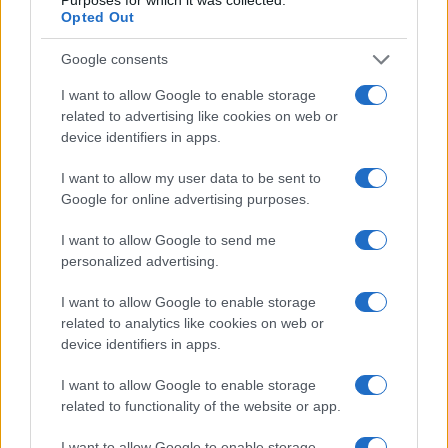
Opted Out
Bitcoin analyse augustus 2026: belangrijke scenario’s voor de
prijsbeweging
Google consents
Sanne De Vries · 7 aug 2026
I want to allow Google to enable storage
related to advertising like cookies on web or
CRYPTOVALUTA
device identifiers in apps.
I want to allow my user data to be sent to
Google for online advertising purposes.
I want to allow Google to send me
personalized advertising.
I want to allow Google to enable storage
related to analytics like cookies on web or
device identifiers in apps.
I want to allow Google to enable storage
Voormalig FBI-agent Patrick Steven Yaroch aangeklaagd voor
related to functionality of the website or app.
cryptovaluta-diefstal
I want to allow Google to enable storage