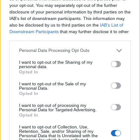
your opt-out. You may separately opt-out of the further
disclosure of your personal information by third parties on the
IAB’s list of downstream participants. This information may
also be disclosed by us to third parties on the
IAB’s List of
Downstream Participants
that may further disclose it to other
third parties.
Poetin ondertekent wet die cryptoregulering in Rusland invoert
Please note that this website/app uses one or more Google
Personal Data Processing Opt Outs
Sven Bakker · 8 aug 2026
services and may gather and store information including but
not limited to your visit or usage behaviour. You may click to
I want to opt-out of the Sharing of my
personal data.
CRYPTOVALUTA
grant or deny consent to Google and its third-party tags to
Opted In
use your data for below specified purposes in below Google
consent section.
I want to opt-out of the Sale of my
Personal Data.
Opted In
I want to opt-out of processing my
Personal Data for Targeted Advertising.
Opted In
I want to opt-out of Collection, Use,
Retention, Sale, and/or Sharing of my
Personal Data that Is Unrelated with the
Purposes for which it was collected.