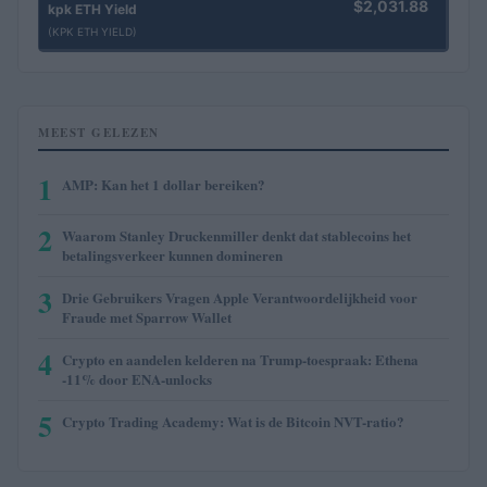
$2,031.88
kpk ETH Yield
(KPK ETH YIELD)
MEEST GELEZEN
1
AMP: Kan het 1 dollar bereiken?
2
Waarom Stanley Druckenmiller denkt dat stablecoins het
betalingsverkeer kunnen domineren
3
Drie Gebruikers Vragen Apple Verantwoordelijkheid voor
Fraude met Sparrow Wallet
4
Crypto en aandelen kelderen na Trump-toespraak: Ethena
-11% door ENA-unlocks
5
Crypto Trading Academy: Wat is de Bitcoin NVT-ratio?