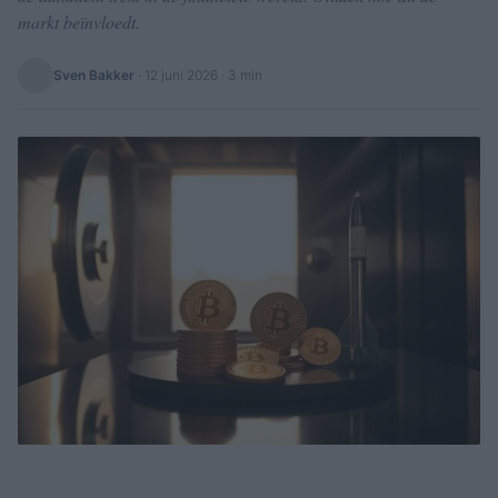
markt beïnvloedt.
Sven Bakker
·
12 juni 2026
· 3 min