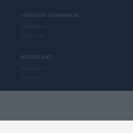
VERENIGD KONINKRIJK
News Hub UK
Lgbtq News
NEDERLAND
Investeren 24
NL Newz