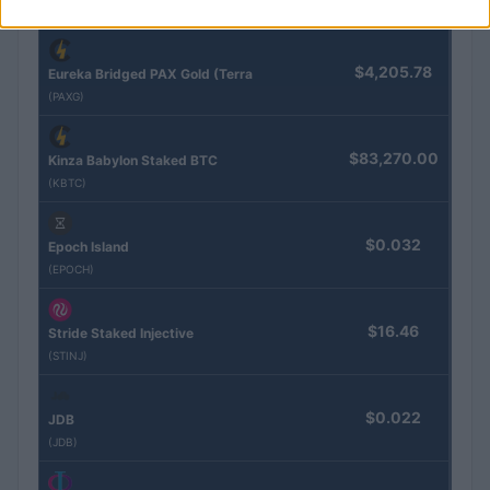
Naam
Prijs
$4,205.78
Eureka Bridged PAX Gold (Terra
(PAXG)
$83,270.00
Kinza Babylon Staked BTC
(KBTC)
$0.032
Epoch Island
(EPOCH)
$16.46
Stride Staked Injective
(STINJ)
$0.022
JDB
(JDB)