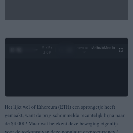
0:28 /
Ad
hub
Media
POWERED
1
/
4
3:09
BY
Het lijkt wel of Ethereum (ETH) een sprongetje heeft
gemaakt, want de prijs schommelde recentelijk bijna naar
de $4.000! Maar wat betekent deze beweging eigenlijk
voor de toekomst van deze populaire cryptocurrency?