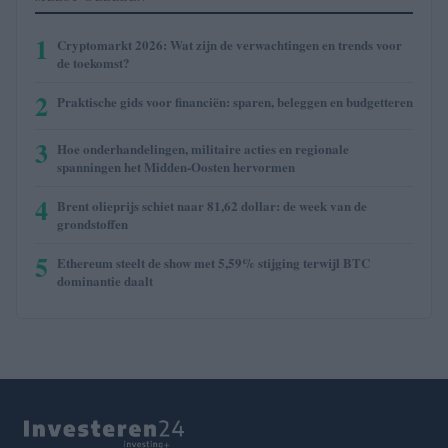
1
Cryptomarkt 2026: Wat zijn de verwachtingen en trends voor
de toekomst?
2
Praktische gids voor financiën: sparen, beleggen en budgetteren
3
Hoe onderhandelingen, militaire acties en regionale
spanningen het Midden-Oosten hervormen
4
Brent olieprijs schiet naar 81,62 dollar: de week van de
grondstoffen
5
Ethereum steelt de show met 5,59% stijging terwijl BTC
dominantie daalt