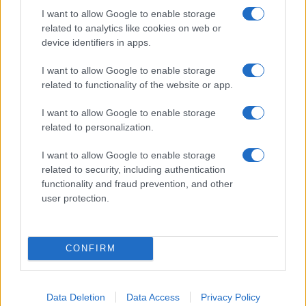
NEWS
I want to allow Google to enable storage
related to analytics like cookies on web or
device identifiers in apps.
I want to allow Google to enable storage
related to functionality of the website or app.
I want to allow Google to enable storage
related to personalization.
I want to allow Google to enable storage
related to security, including authentication
functionality and fraud prevention, and other
Brentolie daalt naar 91,82 dollar: een week van dalende
user protection.
grondstoffenprijzen
Sanne De Vries · 4 aug 2026
CONFIRM
CRYPTOKOERSEN
Data Deletion
Data Access
Privacy Policy