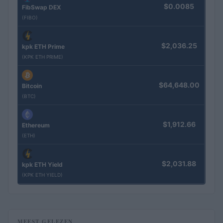
$0.0085
FibSwap DEX
(FIBO)
$2,036.25
kpk ETH Prime
(KPK ETH PRIME)
$64,648.00
Bitcoin
(BTC)
$1,912.66
Ethereum
(ETH)
$2,031.88
kpk ETH Yield
(KPK ETH YIELD)
MEEST GELEZEN