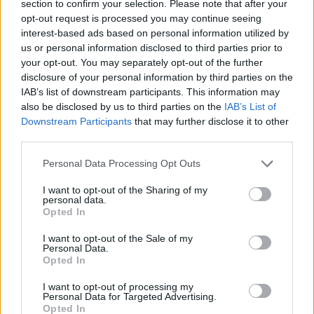
section to confirm your selection. Please note that after your
NEWS
opt-out request is processed you may continue seeing
interest-based ads based on personal information utilized by
us or personal information disclosed to third parties prior to
your opt-out. You may separately opt-out of the further
disclosure of your personal information by third parties on the
IAB’s list of downstream participants. This information may
also be disclosed by us to third parties on the
IAB’s List of
Downstream Participants
that may further disclose it to other
third parties.
Please note that this website/app uses one or more Google
Personal Data Processing Opt Outs
services and may gather and store information including but
not limited to your visit or usage behaviour. You may click to
I want to opt-out of the Sharing of my
personal data.
grant or deny consent to Google and its third-party tags to
Brentolie daalt naar 88.9 dollar: grondstoffen onder druk
Opted In
use your data for below specified purposes in below Google
Sanne De Vries · 6 aug 2026
consent section.
I want to opt-out of the Sale of my
Personal Data.
NEWS
Opted In
I want to opt-out of processing my
Personal Data for Targeted Advertising.
Opted In