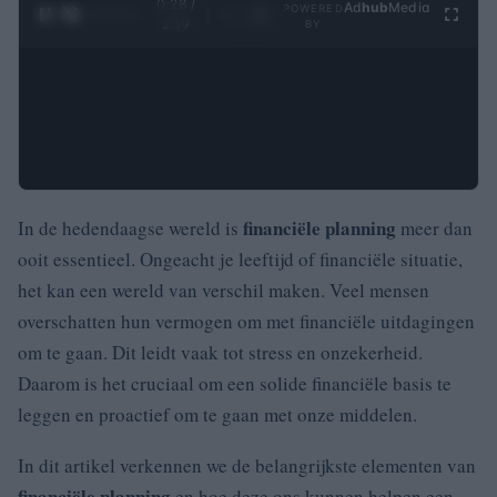
0:29 /
Ad
hub
Media
POWERED
1
/
4
3:19
BY
financiële planning
In de hedendaagse wereld is
meer dan
ooit essentieel. Ongeacht je leeftijd of financiële situatie,
het kan een wereld van verschil maken. Veel mensen
overschatten hun vermogen om met financiële uitdagingen
om te gaan. Dit leidt vaak tot stress en onzekerheid.
Daarom is het cruciaal om een solide financiële basis te
leggen en proactief om te gaan met onze middelen.
In dit artikel verkennen we de belangrijkste elementen van
financiële planning
en hoe deze ons kunnen helpen een