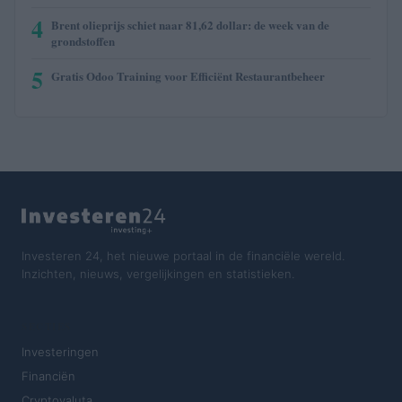
4
Brent olieprijs schiet naar 81,62 dollar: de week van de
grondstoffen
5
Gratis Odoo Training voor Efficiënt Restaurantbeheer
Investeren 24, het nieuwe portaal in de financiële wereld.
Inzichten, nieuws, vergelijkingen en statistieken.
SECTIES
Investeringen
Financiën
Cryptovaluta