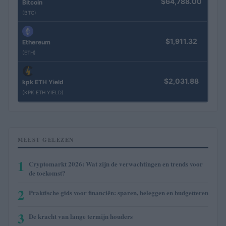
$64,788.00
Bitcoin
(BTC)
$1,911.32
Ethereum
(ETH)
$2,031.88
kpk ETH Yield
(KPK ETH YIELD)
MEEST GELEZEN
1
Cryptomarkt 2026: Wat zijn de verwachtingen en trends voor
de toekomst?
2
Praktische gids voor financiën: sparen, beleggen en budgetteren
3
De kracht van lange termijn houders