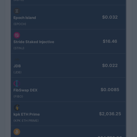
$0.032
Epoch Island
(EPOCH)
$16.46
Stride Staked Injective
(STINJ)
$0.022
JDB
(JDB)
$0.0085
FibSwap DEX
(FIBO)
$2,036.25
kpk ETH Prime
(KPK ETH PRIME)