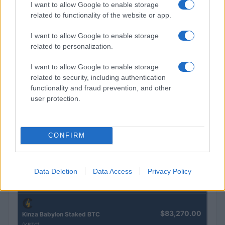
I want to allow Google to enable storage
related to functionality of the website or app.
I want to allow Google to enable storage
related to personalization.
Brentolie daalt naar 91,82 dollar: een week van dalende
grondstoffenprijzen
I want to allow Google to enable storage
related to security, including authentication
Sanne De Vries · 4 aug 2026
functionality and fraud prevention, and other
user protection.
CRYPTOKOERSEN
CONFIRM
Naam
Prijs
Data Deletion
Data Access
Privacy Policy
$4,205.78
Eureka Bridged PAX Gold (Terra
(PAXG)
$83,270.00
Kinza Babylon Staked BTC
(KBTC)