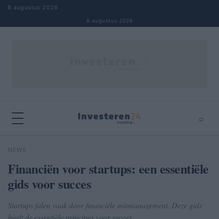
Naar inhoud springen
8 augustus 2026
8 augustus 2026
⌕
×
⌕
NEWS
Zoeken
Financiën voor startups: een essentiële
gids voor succes
Startups falen vaak door financiële mismanagement. Deze gids
biedt de essentiële principes voor succes.