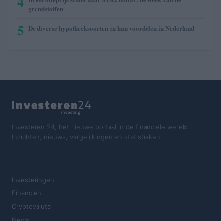
4
grondstoffen
5
De diverse hypotheeksoorten en hun voordelen in Nederland
Investeren 24, het nieuwe portaal in de financiële wereld.
Inzichten, nieuws, vergelijkingen en statistieken.
SECTIES
Investeringen
Financiën
Cryptovaluta
News