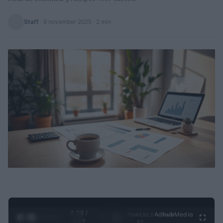
Staff
·
9 november 2025
· 2 min
0:28 /
Ad
hub
Media
POWERED
1
/
4
4:27
BY