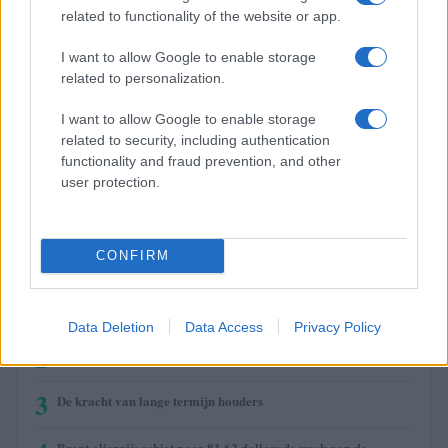
related to functionality of the website or app.
$1,913.78
Ethereum
I want to allow Google to enable storage
related to personalization.
(ETH)
I want to allow Google to enable storage
$2,031.88
kpk ETH Yield
related to security, including authentication
(KPK ETH YIELD)
functionality and fraud prevention, and other
user protection.
MEEST GELEZEN
CONFIRM
1
Cryptomarkt 2026: Wat zijn de verwachtingen en trends voor
de toekomst?
Data Deletion
Data Access
Privacy Policy
2
Praktische gids voor financiën: sparen, beleggen en budgetteren
3
De kracht van lange termijn houders
Brent olieprijs schiet naar 81,62 dollar: de week van de