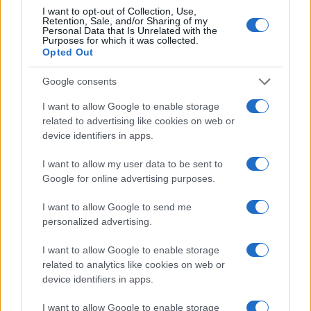
I want to opt-out of Collection, Use,
$0.032
Retention, Sale, and/or Sharing of my
Epoch Island
Personal Data that Is Unrelated with the
(EPOCH)
Purposes for which it was collected.
Opted Out
$16.46
Stride Staked Injective
Google consents
(STINJ)
I want to allow Google to enable storage
related to advertising like cookies on web or
$0.022
JDB
device identifiers in apps.
(JDB)
I want to allow my user data to be sent to
Google for online advertising purposes.
$0.0085
FibSwap DEX
(FIBO)
I want to allow Google to send me
personalized advertising.
$2,036.25
kpk ETH Prime
I want to allow Google to enable storage
(KPK ETH PRIME)
related to analytics like cookies on web or
device identifiers in apps.
$64,957.00
Bitcoin
I want to allow Google to enable storage
(BTC)