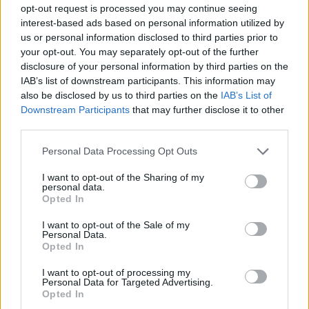
opt-out request is processed you may continue seeing
interest-based ads based on personal information utilized by
us or personal information disclosed to third parties prior to
your opt-out. You may separately opt-out of the further
Brentolie daalt naar 91,82 dollar: een week van teruggang in
disclosure of your personal information by third parties on the
grondstoffen
IAB’s list of downstream participants. This information may
Sanne De Vries · 5 aug 2026
also be disclosed by us to third parties on the
IAB’s List of
Downstream Participants
that may further disclose it to other
third parties.
CRYPTOKOERSEN
Please note that this website/app uses one or more Google
Personal Data Processing Opt Outs
services and may gather and store information including but
not limited to your visit or usage behaviour. You may click to
I want to opt-out of the Sharing of my
Naam
Prijs
personal data.
grant or deny consent to Google and its third-party tags to
Opted In
use your data for below specified purposes in below Google
$4,205.78
consent section.
Eureka Bridged PAX Gold (Terra
I want to opt-out of the Sale of my
Personal Data.
(PAXG)
Opted In
I want to opt-out of processing my
$83,270.00
Kinza Babylon Staked BTC
Personal Data for Targeted Advertising.
(KBTC)
Opted In