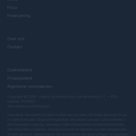
Fisco
Financiering
MAGAZINE
Over ons
Contact
JURIDISCH
Cookiebeleid
Privacybeleid
Algemene voorwaarden
Copyright © 2026 · Gepost in Holland door AdHub Media S.r.l. — REA-
nummer 2729933
Alle rechten voorbehouden
Vrijwaring: Investeren 24 doet er alles aan om haar informatie accuraat en up-
to-date te houden. Deze informatie kan verschillen van wat u ziet wanneer u
een financiële instelling, serviceprovider of specifieke productsite bezoekt.
Alle financiële producten, inkoopproducten en diensten worden aangeboden
zonder garantie. Raadpleeg bij het beoordelen van aanbiedingen de algemene