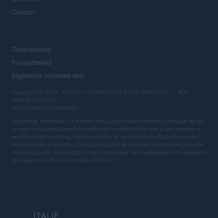
Contact
JURIDISCH
Cookiebeleid
Privacybeleid
Algemene voorwaarden
Copyright © 2026 · Gepost in Holland door AdHub Media S.r.l. — REA-
nummer 2729933
Alle rechten voorbehouden
Vrijwaring: Investeren 24 doet er alles aan om haar informatie accuraat en up-
to-date te houden. Deze informatie kan verschillen van wat u ziet wanneer u
een financiële instelling, serviceprovider of specifieke productsite bezoekt.
Alle financiële producten, inkoopproducten en diensten worden aangeboden
zonder garantie. Raadpleeg bij het beoordelen van aanbiedingen de algemene
voorwaarden van uw financiële instelling.
ITALIË