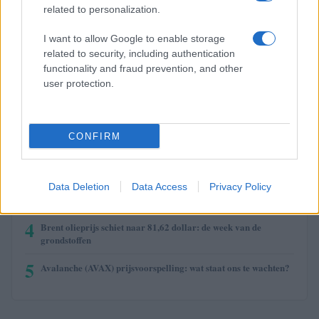
$2,031.88
kpk ETH Yield
related to personalization.
(KPK ETH YIELD)
I want to allow Google to enable storage
related to security, including authentication
functionality and fraud prevention, and other
user protection.
MEEST GELEZEN
1
Cryptomarkt 2026: Wat zijn de verwachtingen en trends voor
de toekomst?
CONFIRM
2
De kracht van lange termijn houders
Data Deletion
Data Access
Privacy Policy
3
Risico’s en kansen in de valutahandel
4
Brent olieprijs schiet naar 81,62 dollar: de week van de
grondstoffen
5
Avalanche (AVAX) prijsvoorspelling: wat staat ons te wachten?