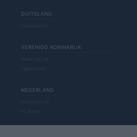
DUITSLAND
Investieren24
VERENIGD KONINKRIJK
News Hub UK
Lgbtq News
NEDERLAND
Investeren 24
NL Newz