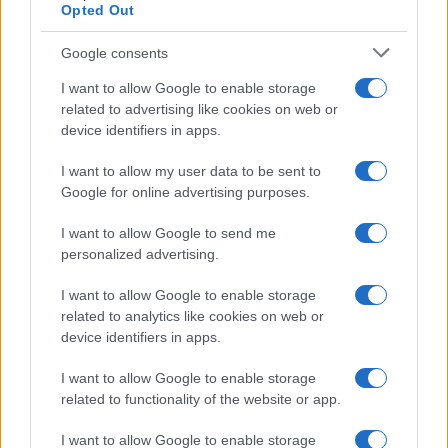
Opted Out
Google consents
$0.022
JDB
(JDB)
I want to allow Google to enable storage
related to advertising like cookies on web or
device identifiers in apps.
$0.0085
FibSwap DEX
(FIBO)
I want to allow my user data to be sent to
Google for online advertising purposes.
$2,036.25
kpk ETH Prime
I want to allow Google to send me
(KPK ETH PRIME)
personalized advertising.
$64,973.00
I want to allow Google to enable storage
Bitcoin
related to analytics like cookies on web or
(BTC)
device identifiers in apps.
$1,919.60
Ethereum
I want to allow Google to enable storage
(ETH)
related to functionality of the website or app.
I want to allow Google to enable storage