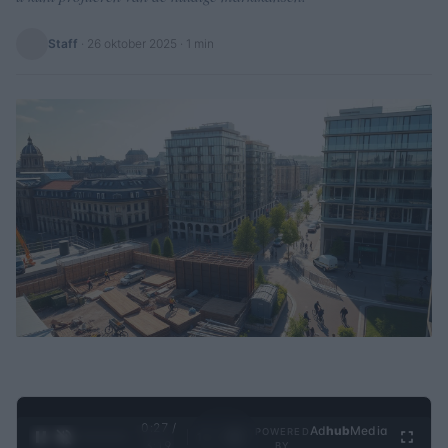
Staff
·
26 oktober 2025
· 1 min
0:28 /
Ad
hub
Media
POWERED
1
/
4
3:19
BY