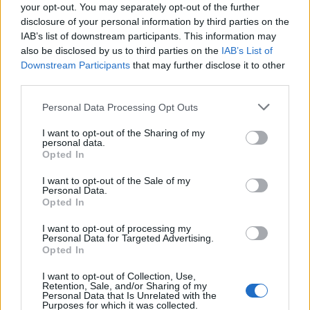
Sanne De Vries · 5 aug 2026
your opt-out. You may separately opt-out of the further
disclosure of your personal information by third parties on the
IAB’s list of downstream participants. This information may
also be disclosed by us to third parties on the
IAB’s List of
CRYPTOKOERSEN
Downstream Participants
that may further disclose it to other
third parties.
Naam
Prijs
Please note that this website/app uses one or more Google
Personal Data Processing Opt Outs
services and may gather and store information including but
$4,205.78
Eureka Bridged PAX Gold (Terra
not limited to your visit or usage behaviour. You may click to
I want to opt-out of the Sharing of my
personal data.
(PAXG)
grant or deny consent to Google and its third-party tags to
Opted In
use your data for below specified purposes in below Google
consent section.
I want to opt-out of the Sale of my
$83,270.00
Kinza Babylon Staked BTC
Personal Data.
(KBTC)
Opted In
I want to opt-out of processing my
Personal Data for Targeted Advertising.
$0.032
Epoch Island
Opted In
(EPOCH)
I want to opt-out of Collection, Use,
Retention, Sale, and/or Sharing of my
$16.46
Personal Data that Is Unrelated with the
Stride Staked Injective
Purposes for which it was collected.
(STINJ)