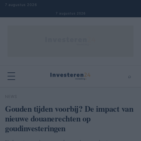
Naar inhoud springen
7 augustus 2026
7 augustus 2026
⌕
×
⌕
NEWS
Zoeken
Gouden tijden voorbij? De impact van
nieuwe douanerechten op
goudinvesteringen