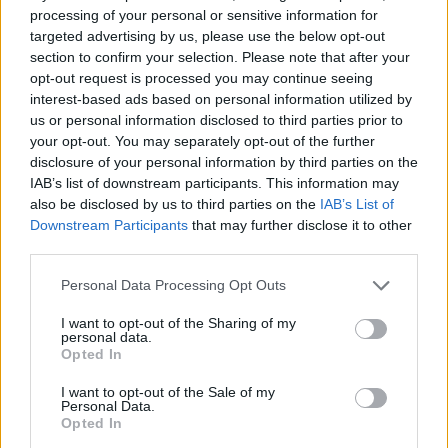
processing of your personal or sensitive information for
NEWS
targeted advertising by us, please use the below opt-out
section to confirm your selection. Please note that after your
opt-out request is processed you may continue seeing
interest-based ads based on personal information utilized by
us or personal information disclosed to third parties prior to
your opt-out. You may separately opt-out of the further
disclosure of your personal information by third parties on the
IAB’s list of downstream participants. This information may
also be disclosed by us to third parties on the
IAB’s List of
Downstream Participants
that may further disclose it to other
third parties.
Please note that this website/app uses one or more Google
Personal Data Processing Opt Outs
Brentolie daalt naar 91,82 dollar: een week van teruggang in
services and may gather and store information including but
grondstoffen
not limited to your visit or usage behaviour. You may click to
I want to opt-out of the Sharing of my
personal data.
grant or deny consent to Google and its third-party tags to
Sanne De Vries · 5 aug 2026
Opted In
use your data for below specified purposes in below Google
consent section.
NEWS
I want to opt-out of the Sale of my
Personal Data.
Opted In