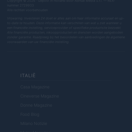
Copyright © 2026 · Gepost in Holland door AdHub Media S.r.l. — REA-
nummer 2729933
Alle rechten voorbehouden
Vrijwaring: Investeren 24 doet er alles aan om haar informatie accuraat en up-
to-date te houden. Deze informatie kan verschillen van wat u ziet wanneer u
een financiële instelling, serviceprovider of specifieke productsite bezoekt.
Alle financiële producten, inkoopproducten en diensten worden aangeboden
zonder garantie. Raadpleeg bij het beoordelen van aanbiedingen de algemene
voorwaarden van uw financiële instelling.
ITALIË
Casa Magazine
Cineverse Magazine
Donne Magazine
Food Blog
Milano Notizie