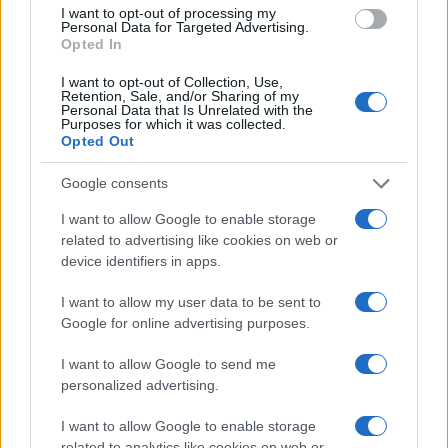
I want to opt-out of processing my
Personal Data for Targeted Advertising.
Opted In
I want to opt-out of Collection, Use,
Retention, Sale, and/or Sharing of my
Personal Data that Is Unrelated with the
Purposes for which it was collected.
Opted Out
Google consents
Brentolie daalt naar 91,82 dollar: een week van dalende
I want to allow Google to enable storage
grondstoffenprijzen
related to advertising like cookies on web or
device identifiers in apps.
Sanne De Vries · 4 aug 2026
I want to allow my user data to be sent to
Google for online advertising purposes.
CRYPTOKOERSEN
I want to allow Google to send me
personalized advertising.
Naam
Prijs
I want to allow Google to enable storage
related to analytics like cookies on web or