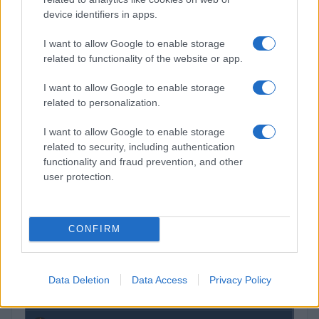
$4,205.78
Eureka Bridged PAX Gold (Terra
device identifiers in apps.
(PAXG)
I want to allow Google to enable storage
$83,270.00
related to functionality of the website or app.
Kinza Babylon Staked BTC
(KBTC)
I want to allow Google to enable storage
related to personalization.
$0.032
Epoch Island
(EPOCH)
I want to allow Google to enable storage
related to security, including authentication
functionality and fraud prevention, and other
$16.46
Stride Staked Injective
user protection.
(STINJ)
$0.022
JDB
CONFIRM
(JDB)
Data Deletion
Data Access
Privacy Policy
$0.0085
FibSwap DEX
(FIBO)