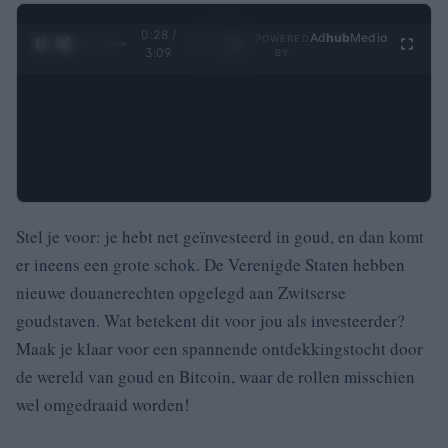
0:29 /
Ad
hub
Media
POWERED
1
/
4
3:09
BY
Stel je voor: je hebt net geïnvesteerd in goud, en dan komt
er ineens een grote schok. De Verenigde Staten hebben
nieuwe douanerechten opgelegd aan Zwitserse
goudstaven. Wat betekent dit voor jou als investeerder?
Maak je klaar voor een spannende ontdekkingstocht door
de wereld van goud en Bitcoin, waar de rollen misschien
wel omgedraaid worden!