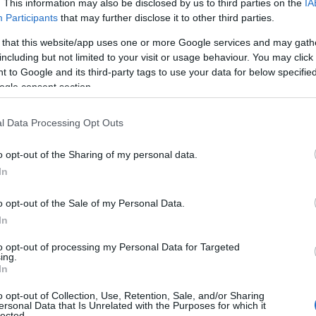
. This information may also be disclosed by us to third parties on the
IA
0
Participants
that may further disclose it to other third parties.
 that this website/app uses one or more Google services and may gath
de behoeften van het publiek te voldoen. Maar wat
including but not limited to your visit or usage behaviour. You may click 
 to Google and its third-party tags to use your data for below specifi
e dieper duiken in de voordelen van deze
ogle consent section.
l Data Processing Opt Outs
o opt-out of the Sharing of my personal data.
In
o opt-out of the Sale of my Personal Data.
In
to opt-out of processing my Personal Data for Targeted
ing.
In
o opt-out of Collection, Use, Retention, Sale, and/or Sharing
ersonal Data that Is Unrelated with the Purposes for which it
lected.