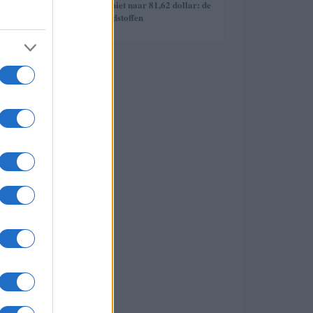
5
Brent olieprijs schiet naar 81,62 dollar: de
week van de grondstoffen