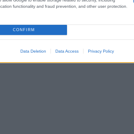
cation functionality and fraud prevention, and other user protection.
s om je bezoek aan de Ragioneria Territoriale zo soepel
CONFIRM
Data Deletion
Data Access
Privacy Policy