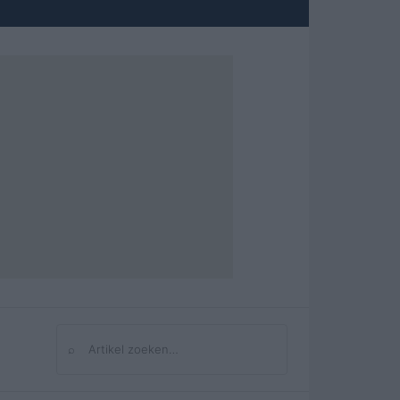
⌕
Zoeken