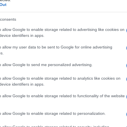
Out
consents
o allow Google to enable storage related to advertising like cookies on
 is
evice identifiers in apps.
e is niet zomaar een gebeurtenis. Het is dé kans voor
o allow my user data to be sent to Google for online advertising
s.
sten opnieuw toegankelijk te maken. Hier zijn een paar
t missen:
to allow Google to send me personalized advertising.
ijden is er meer gelegenheid om je zaken te regelen.
o allow Google to enable storage related to analytics like cookies on
kkelijker om drukte te vermijden.
evice identifiers in apps.
staan klaar om je te helpen met je vragen.
o allow Google to enable storage related to functionality of the website
ntwoord op de verzoeken van het publiek. Het doel? De
tussen de overheid en de burgers vergemakkelijken.
o allow Google to enable storage related to personalization.
o allow Google to enable storage related to security, including