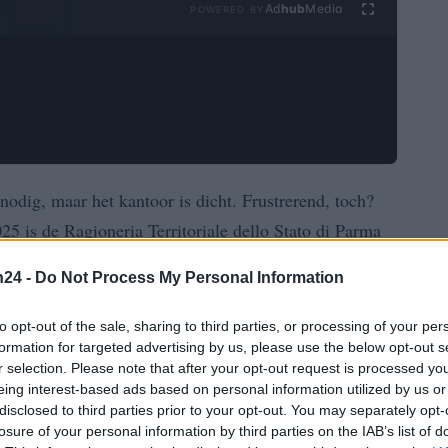
Ad
hub
Media
POWERED BY
nodig, maar het kantoor is dicht. Frustrerend, toch?
 is de Ragioneria Territoriale dello Stato di Parma
de nieuwe openingstijden? Lees snel verder!
n24 -
Do Not Process My Personal Information
to opt-out of the sale, sharing to third parties, or processing of your per
formation for targeted advertising by us, please use the below opt-out s
ijn deuren heropend met vernieuwde openingstijden.
r selection. Please note that after your opt-out request is processed y
eing interest-based ads based on personal information utilized by us or
g en donderdag. De tijden zijn als volgt:
disclosed to third parties prior to your opt-out. You may separately opt-
losure of your personal information by third parties on the IAB’s list of