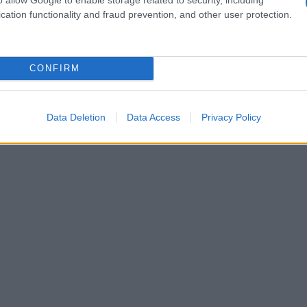
meerdere leningen, waardoor het risico wordt
cation functionality and fraud prevention, and other user protection.
an projecten, de due diligence en het beheer van de
er volledig ontzorgd wordt, terwijl u toch profiteert
CONFIRM
Data Deletion
Data Access
Privacy Policy