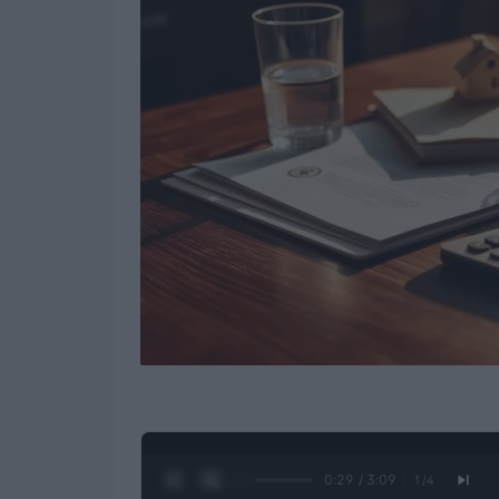
0:30 / 3:09
1
/
4