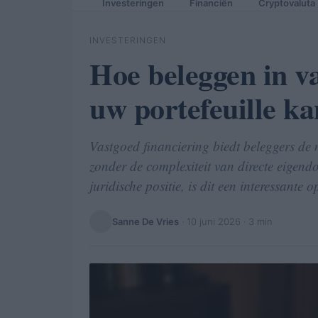
Investeringen
Financiën
Cryptovaluta
INVESTERINGEN
Hoe beleggen in v
uw portefeuille ka
Vastgoed financiering biedt beleggers de m
zonder de complexiteit van directe eigen
juridische positie, is dit een interessante op
Sanne De Vries
·
10 juni 2026
· 3 min