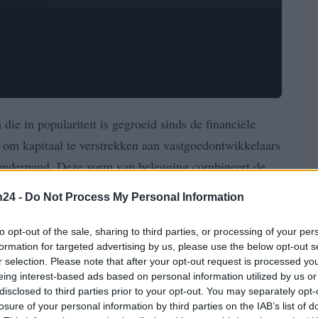
die in populariteit is gegroeid sinds de financiële
s om kapitaal te verstrekken aan vastgoedontwikkelaars
 onderpand. Deze vorm van belegging combineert de
n private debt.
n24 -
Do Not Process My Personal Information
 een aantrekkelijke optie omdat het een stabiel
to opt-out of the sale, sharing to third parties, or processing of your per
t een
eerste hypotheekrecht
als zekerheid. Dit maakt
formation for targeted advertising by us, please use the below opt-out s
r selection. Please note that after your opt-out request is processed y
rgelijking met andere alternatieve investeringen.
eing interest-based ads based on personal information utilized by us or
disclosed to third parties prior to your opt-out. You may separately opt-
nciering
losure of your personal information by third parties on the IAB’s list of