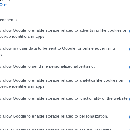
Out
consents
o allow Google to enable storage related to advertising like cookies on
anaal, groeide uit tot een volwassen
evice identifiers in apps.
iedt voorspelbare kasstromen en aantrekkelijke
o allow my user data to be sent to Google for online advertising
e. De sterke juridische positie van de belegger,
s.
eze beleggingsvorm een vaste waarde in goed gespreide
to allow Google to send me personalized advertising.
o allow Google to enable storage related to analytics like cookies on
stgoed financiering?
evice identifiers in apps.
o allow Google to enable storage related to functionality of the website
 aan vastgoed financiering. Ten eerste kunt u zelf
Dit vereist echter specialistische kennis, meer kapitaal
vastgoed financiering fonds
o allow Google to enable storage related to personalization.
 investeren in een
.
o allow Google to enable storage related to security, including