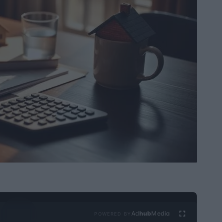
Ad
hub
Media
POWERED BY