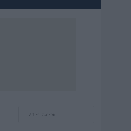
⌕
Zoeken