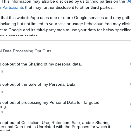
. This information may also be disclosed by us to third parties on the
IA
Participants
that may further disclose it to other third parties.
voor banken moeilijker om leningen te verstrekken aan
 that this website/app uses one or more Google services and may gath
uctureel financieringstekort in de sector. Particuliere
including but not limited to your visit or usage behaviour. You may click 
ivate debt
ook wel non-bancaire vastgoedfinanciering
 to Google and its third-party tags to use your data for below specifi
ogle consent section.
l Data Processing Opt Outs
o opt-out of the Sharing of my personal data.
In
o opt-out of the Sale of my Personal Data.
In
to opt-out of processing my Personal Data for Targeted
ing.
In
o opt-out of Collection, Use, Retention, Sale, and/or Sharing
ersonal Data that Is Unrelated with the Purposes for which it
lected.