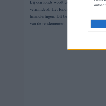
Bij een fonds wordt uw inleg gespreid over 
authenti
verminderd. Het fonds verzorgt de selectie v
financieringen. Dit betekent dat u als belegg
van de rendementen.