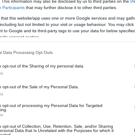
. This information may also be disclosed by us to third parties on the
IA
en controle over hun eigen geld. Is dat niet
Participants
that may further disclose it to other third parties.
e instellingen vaak het vertrouwen van het publiek
 that this website/app uses one or more Google services and may gath
including but not limited to your visit or usage behaviour. You may click 
 to Google and its third-party tags to use your data for below specifi
ogle consent section.
l Data Processing Opt Outs
basis ligt van bitcoin en fungeert als een
 alle transacties bij, waarbij elke transactie in een
o opt-out of the Sharing of my personal data.
eerdere blokken wordt toegevoegd. Hierdoor ontstaat
In
denis van transacties. Deze aanpak verhoogt niet
o opt-out of the Sale of my Personal Data.
e kans op fraude en dubbele uitgaven. Maar wat maakt
In
en transparant financieel systeem heeft geleid tot een
to opt-out of processing my Personal Data for Targeted
 een alternatieve vorm van geld.
ing.
In
o opt-out of Collection, Use, Retention, Sale, and/or Sharing
ersonal Data that Is Unrelated with the Purposes for which it
lected.