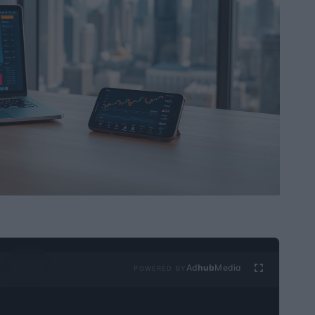
Ad
hub
Media
POWERED BY