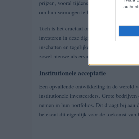
prijzen, vooral tijdens economisch onzekere 
authenti
om hun vermogen te beschermen tegen inflatie
Toch is het cruciaal om te realiseren dat de p
investeren in deze digitale munt aanzienlijk
inschatten en tegelijkertijd profiteren van d
zowel nieuwe als ervaren investeerders.
Institutionele acceptatie
Een opvallende ontwikkeling in de wereld 
institutionele investeerders. Grote bedrijven
nemen in hun portfolios. Dit draagt bij aan d
betekent dit eigenlijk voor de toekomst van 