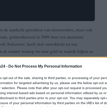
en de aandacht getrokken van investeerders, maar ook
munt, geïntroduceerd in 2009 door een anonieme
oshi Nakamoto
, heeft zich ontwikkeld tot een
n de manier waarop we naar geld en waarde kijken zo
n24 -
Do Not Process My Personal Information
to opt-out of the sale, sharing to third parties, or processing of your per
formation for targeted advertising by us, please use the below opt-out s
 door beperkte acceptatie en een hoge volatiliteit.
r selection. Please note that after your opt-out request is processed y
blockchain-technologie
delen van
begonnen te
eing interest-based ads based on personal information utilized by us or
disclosed to third parties prior to your opt-out. You may separately opt-
kt bitcoin zo bijzonder? Het gedecentraliseerde
losure of your personal information by third parties on the IAB’s list of
 staat van een centrale autoriteit, zoals een bank of