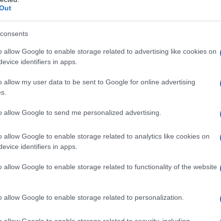
Out
consents
o allow Google to enable storage related to advertising like cookies on
evice identifiers in apps.
o allow my user data to be sent to Google for online advertising
s.
to allow Google to send me personalized advertising.
o allow Google to enable storage related to analytics like cookies on
evice identifiers in apps.
o allow Google to enable storage related to functionality of the website
rdevolle optie voor hun investeringen, vergelijkbaar
o allow Google to enable storage related to personalization.
ng in perceptie heeft bijgedragen aan de stijgende
o allow Google to enable storage related to security, including