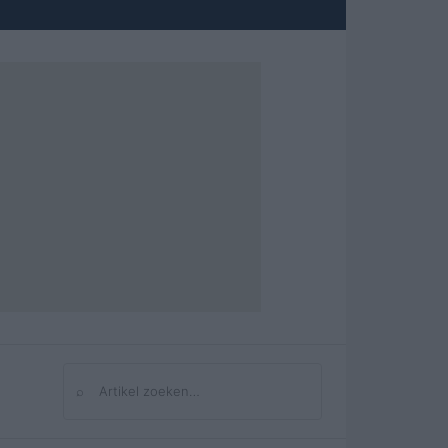
⌕
Zoeken