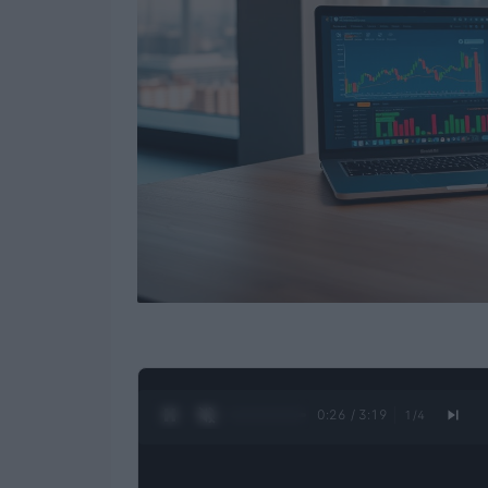
0:27 / 3:19
1
/
4