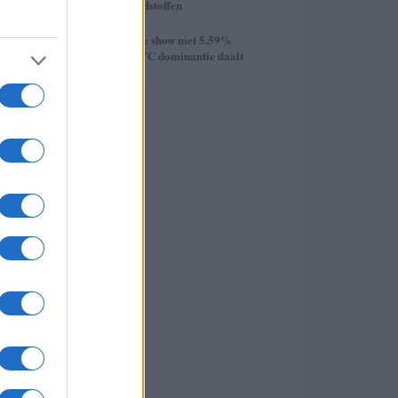
week van de grondstoffen
5
Ethereum steelt de show met 5,59%
stijging terwijl BTC dominantie daalt