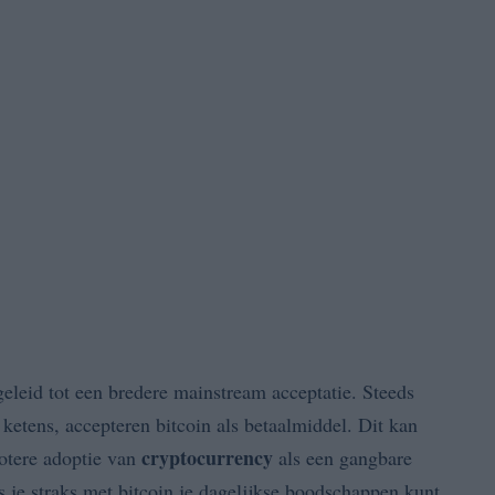
geleid tot een bredere mainstream acceptatie. Steeds
 ketens, accepteren bitcoin als betaalmiddel. Dit kan
cryptocurrency
rotere adoptie van
als een gangbare
 je straks met bitcoin je dagelijkse boodschappen kunt