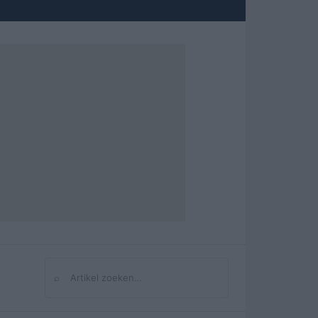
⌕
Zoeken