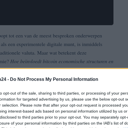
popt tot een van de meest besproken onderwerpen
als een experimentele digitale munt, is inmiddels
traditionele valuta. Maar wat betekent deze
omie?
Hoe beïnvloedt bitcoin economische structuren en
 van geld?
In deze analyse verkennen we de impact
ystemen en de mogelijke scenario’s die zich kunnen
n24 -
Do Not Process My Personal Information
to opt-out of the sale, sharing to third parties, or processing of your per
formation for targeted advertising by us, please use the below opt-out s
aditionele valuta
r selection. Please note that after your opt-out request is processed y
eing interest-based ads based on personal information utilized by us or
disclosed to third parties prior to your opt-out. You may separately opt-
, wat betekent dat het niet wordt gecontroleerd door
losure of your personal information by third parties on the IAB’s list of
f bank. Dit heeft geleid tot unieke kenmerken die