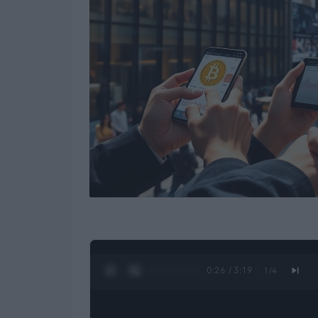
0:27 / 3:19
1
/
4