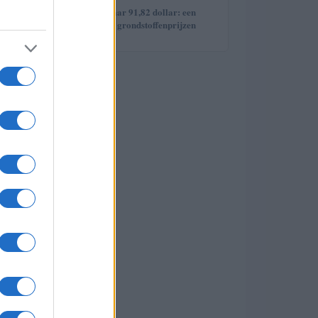
5
Brentolie daalt naar 91,82 dollar: een
week van dalende grondstoffenprijzen