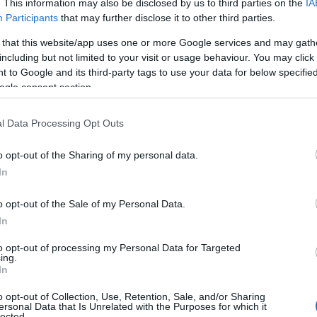
. This information may also be disclosed by us to third parties on the
IA
beperking
ta. Een van de belangrijkste elementen is de
Participants
that may further disclose it to other third parties.
 meer dan 21 miljoen bitcoins in omloop zijn, wat het
 that this website/app uses one or more Google services and may gath
including but not limited to your visit or usage behaviour. You may click 
 to Google and its third-party tags to use your data for below specifi
ogle consent section.
 waardestijging van bitcoin. In tijden van economische
biliteit, neigen mensen naar activa die zij als veilig
l Data Processing Opt Outs
goud
en als digitaal
, vooral onder beleggers die hun
o opt-out of the Sharing of my personal data.
nt dit voor jou als jongere die geïnteresseerd is in
In
o opt-out of the Sale of my Personal Data.
In
to opt-out of processing my Personal Data for Targeted
ing.
In
o opt-out of Collection, Use, Retention, Sale, and/or Sharing
ersonal Data that Is Unrelated with the Purposes for which it
lected.