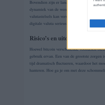
Bovendien zijn er landen die openstaan voor
authenti
dynamiek van de wereldwijde economie verd
valutastelsels kan verstoren. Het laat zien 
digitale valuta serieus nemen. Wat betekent
Risico’s en uitdagingen van bi
Hoewel bitcoin verschillende voordelen biedt
gebruik ervan. Een van de grootste zorgen 
tijd dramatisch fluctueren, waardoor het mo
hanteren. Hoe ga je om met deze schommeli