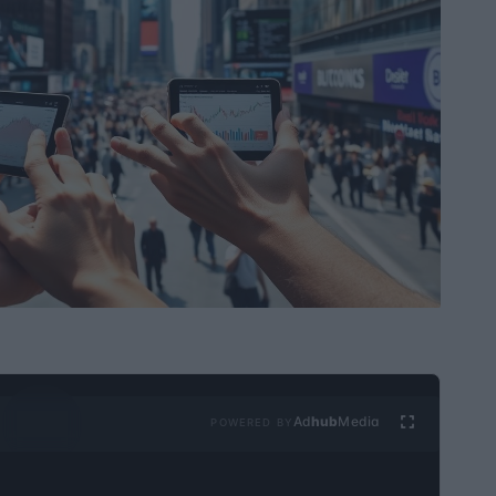
Ad
hub
Media
POWERED BY