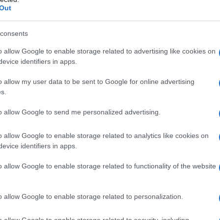
Out
consents
o allow Google to enable storage related to advertising like cookies on
evice identifiers in apps.
o allow my user data to be sent to Google for online advertising
s.
to allow Google to send me personalized advertising.
e economie
o allow Google to enable storage related to analytics like cookies on
gevolgen voor traditionele financiële systemen. Banken
evice identifiers in apps.
deze nieuwe realiteit aan. Zo bieden sommige banken
o allow Google to enable storage related to functionality of the website
erhandelen van bitcoins en het beheren van digitale
ng van de groeiende acceptatie van bitcoin als een
o allow Google to enable storage related to personalization.
o allow Google to enable storage related to security, including