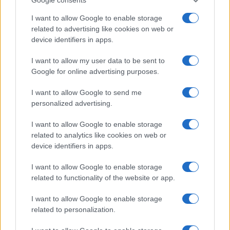
Brentolie daalt naar 88.9 dollar: een week van dalende
I want to allow Google to enable storage
grondstoffenprijzen
related to advertising like cookies on web or
device identifiers in apps.
Sanne De Vries · 7 aug 2026
I want to allow my user data to be sent to
NEWS
Google for online advertising purposes.
I want to allow Google to send me
personalized advertising.
I want to allow Google to enable storage
related to analytics like cookies on web or
device identifiers in apps.
I want to allow Google to enable storage
related to functionality of the website or app.
I want to allow Google to enable storage
Brentolie daalt naar 88.9 dollar: grondstoffen onder druk
related to personalization.
Sanne De Vries · 6 aug 2026