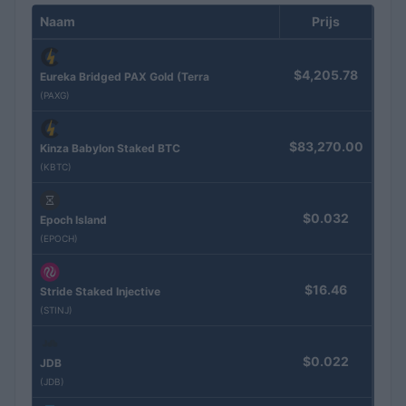
Naam
Prijs
$4,205.78
Eureka Bridged PAX Gold (Terra
(PAXG)
$83,270.00
Kinza Babylon Staked BTC
(KBTC)
$0.032
Epoch Island
(EPOCH)
$16.46
Stride Staked Injective
(STINJ)
$0.022
JDB
(JDB)