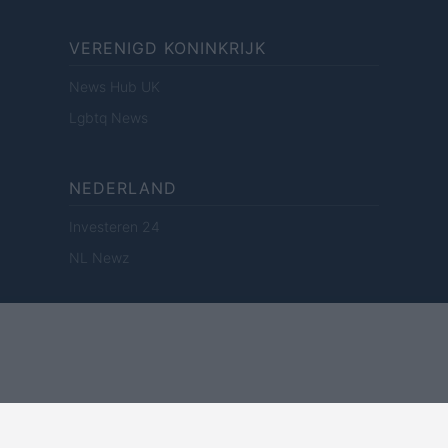
VERENIGD KONINKRIJK
News Hub UK
Lgbtq News
NEDERLAND
Investeren 24
NL Newz