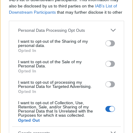
also be disclosed by us to third parties on the
IAB’s List of
Downstream Participants
that may further disclose it to other
third parties.
Please note that this website/app uses one or more Google
Personal Data Processing Opt Outs
services and may gather and store information including but
not limited to your visit or usage behaviour. You may click to
I want to opt-out of the Sharing of my
Verder lezen
personal data.
grant or deny consent to Google and its third-party tags to
Opted In
use your data for below specified purposes in below Google
consent section.
NEWS
I want to opt-out of the Sale of my
Personal Data.
Opted In
I want to opt-out of processing my
Personal Data for Targeted Advertising.
Opted In
I want to opt-out of Collection, Use,
Retention, Sale, and/or Sharing of my
Personal Data that Is Unrelated with the
Purposes for which it was collected.
Opted Out
Google consents