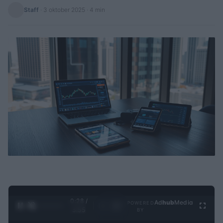
Staff
·
3 oktober 2025
· 4 min
0:29 /
Ad
hub
Media
POWERED
1
/
4
3:55
BY