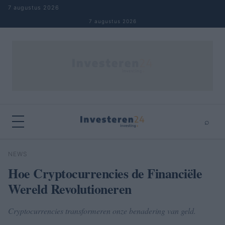
Naar inhoud springen
7 augustus 2026
7 augustus 2026
⌕
×
⌕
NEWS
Zoeken
Hoe Cryptocurrencies de Financiële
Wereld Revolutioneren
Cryptocurrencies transformeren onze benadering van geld.