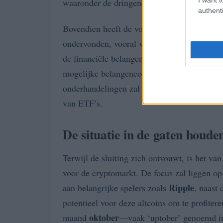
waaronder de dringende behoefte aan uitge
authenti
Bovendien heeft de voorgestelde wetgeving 
ondervonden, vooral van Democratische wetg
de financiële belangen van de Trump-familie
mogelijke belangenconflicten die het wetge
onderhandelingen zal waarschijnlijk bepal
van ETF’s.
De situatie in de gaten houde
Terwijl de sluiting zich ontvouwt, is het van
voor de cryptomarkt. De focus zal liggen o
Ripple
aan belangrijke spelers zoals
, naast 
potentieel voor deze altcoins om te profiter
oktober
maand
—vaak ‘uptober’ genoemd in 