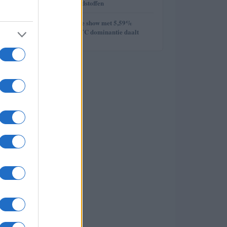
week van de grondstoffen
5
Ethereum steelt de show met 5,59%
stijging terwijl BTC dominantie daalt