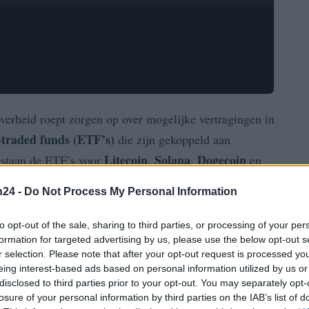
verheid roept zorgen op over mogelijke vertragingen in
-traded funds (ETF’s)
die zijn gekoppeld aan
Litecoin
Solana
Dogecoin
r staan de ETF’s voor
,
,
en
nties zich voorbereiden op het stilleggen van niet-
n24 -
Do Not Process My Personal Information
ele uren voordat de sluiting werkelijkheid kan
gen om de noodzakelijke
Form S-1
aanvragen voor de
to opt-out of the sale, sharing to third parties, or processing of your per
formation for targeted advertising by us, please use the below opt-out s
r selection. Please note that after your opt-out request is processed y
eing interest-based ads based on personal information utilized by us or
nzeker en hangt in belangrijke mate af van de duur van
disclosed to third parties prior to your opt-out. You may separately opt-
 dat sluitingen lange periodes kunnen duren, met de
losure of your personal information by third parties on the IAB’s list of