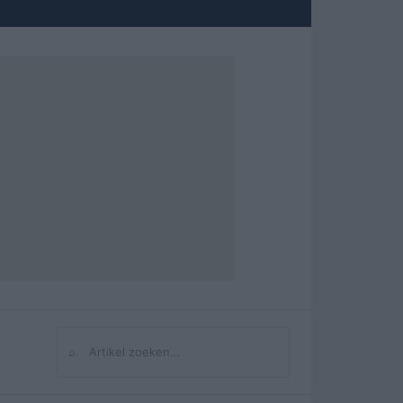
⌕
Zoeken