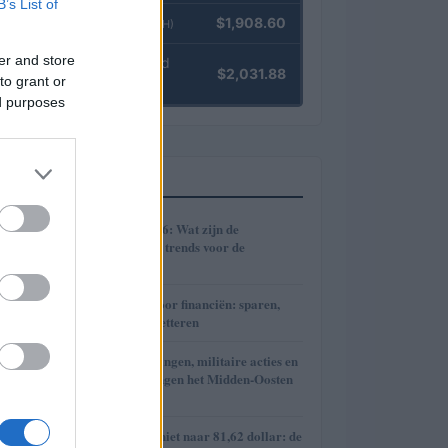
B’s List of
Ethereum
$1,908.60
(ETH)
er and store
kpk ETH Yield
$2,031.88
to grant or
(KPK ETH YIELD)
ed purposes
MEEST GELEZEN
1
Cryptomarkt 2026: Wat zijn de
verwachtingen en trends voor de
toekomst?
2
Praktische gids voor financiën: sparen,
beleggen en budgetteren
3
Hoe onderhandelingen, militaire acties en
regionale spanningen het Midden-Oosten
hervormen
4
Brent olieprijs schiet naar 81,62 dollar: de