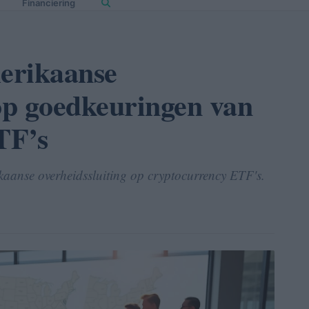
Financiering
erikaanse
 op goedkeuringen van
TF’s
aanse overheidssluiting op cryptocurrency ETF's.