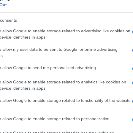
Out
consents
o allow Google to enable storage related to advertising like cookies on
evice identifiers in apps.
o allow my user data to be sent to Google for online advertising
s.
to allow Google to send me personalized advertising.
o allow Google to enable storage related to analytics like cookies on
vende acties
evice identifiers in apps.
g van ETF’s lijken meer een weerspiegeling van het
o allow Google to enable storage related to functionality of the website
an een gebrek aan urgentie van de SEC. Aangezien de
lingen tussen Democraten en Republikeinen om de
o allow Google to enable storage related to personalization.
oor discussies over andere regelgevende zaken,
o allow Google to enable storage related to security, including