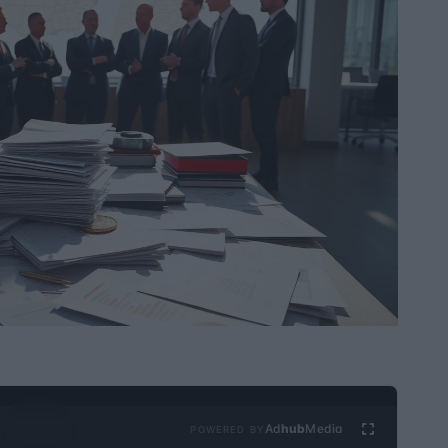
Ad
hub
Media
POWERED BY