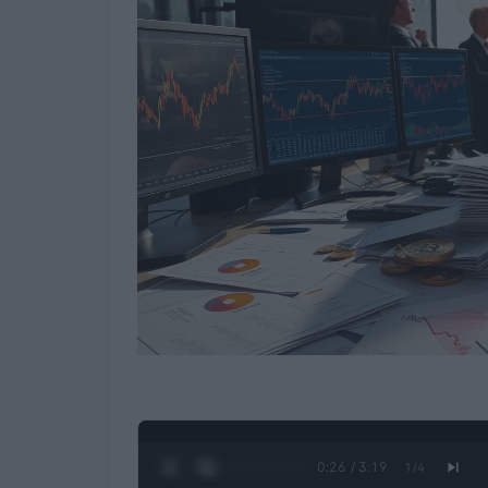
0:27 / 3:19
1
/
4