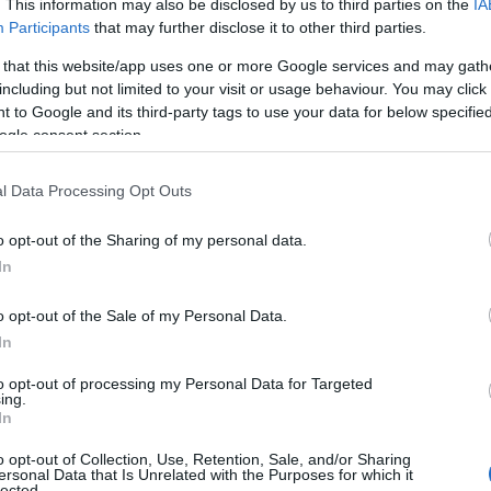
. This information may also be disclosed by us to third parties on the
IA
d tijdens het presidentschap van Donald Trump.
Participants
that may further disclose it to other third parties.
en last-minute overeenkomst tussen politieke partijen,
 that this website/app uses one or more Google services and may gath
ft regelgevende beslissingen.
including but not limited to your visit or usage behaviour. You may click 
 to Google and its third-party tags to use your data for below specifi
ogle consent section.
en van ETF-goedkeuringen
l Data Processing Opt Outs
-beheerders actief lobbyen voor goedkeuringen
en zijn gericht op het voldoen aan de eisen van de
o opt-out of the Sharing of my personal data.
n ETF’s mogelijk te maken. Echter, tijdsdruk lijkt
In
 de sluiting nadert, kan het goedkeuringsproces voor
o opt-out of the Sale of my Personal Data.
ragingen oplopen.
In
to opt-out of processing my Personal Data for Targeted
ing.
In
o opt-out of Collection, Use, Retention, Sale, and/or Sharing
ersonal Data that Is Unrelated with the Purposes for which it
lected.