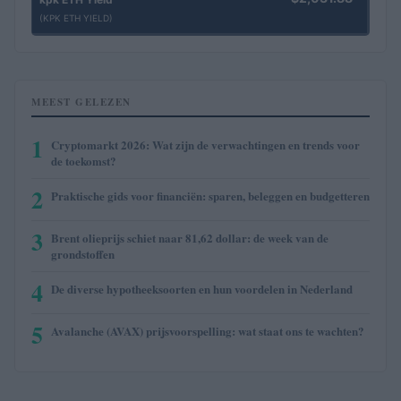
(KPK ETH YIELD)
MEEST GELEZEN
1
Cryptomarkt 2026: Wat zijn de verwachtingen en trends voor
de toekomst?
2
Praktische gids voor financiën: sparen, beleggen en budgetteren
3
Brent olieprijs schiet naar 81,62 dollar: de week van de
grondstoffen
4
De diverse hypotheeksoorten en hun voordelen in Nederland
5
Avalanche (AVAX) prijsvoorspelling: wat staat ons te wachten?