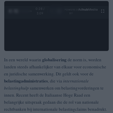
0:29 /
Ad
hub
Media
POWERED
1
/
4
3:09
BY
globalisering
In een wereld waarin
de norm is, worden
landen steeds afhankelijker van elkaar voor economische
en juridische samenwerking. Dit geldt ook voor de
belastingadministraties
, die via
internationale
belastinghulp
samenwerken om belastingvorderingen te
innen. Recent heeft de Italiaanse Hoge Raad een
belangrijke uitspraak gedaan die de rol van nationale
rechtbanken bij internationale belastingclaims benadrukt.