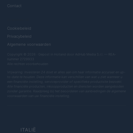
Contact
JURIDISCH
Cookiebeleid
Privacybeleid
Algemene voorwaarden
Copyright © 2026 · Gepost in Holland door AdHub Media S.r.l. — REA-
nummer 2729933
Alle rechten voorbehouden
Vrijwaring: Investeren 24 doet er alles aan om haar informatie accuraat en up-
to-date te houden. Deze informatie kan verschillen van wat u ziet wanneer u
een financiële instelling, serviceprovider of specifieke productsite bezoekt.
Alle financiële producten, inkoopproducten en diensten worden aangeboden
zonder garantie. Raadpleeg bij het beoordelen van aanbiedingen de algemene
voorwaarden van uw financiële instelling.
ITALIË