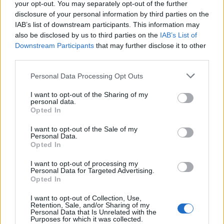
your opt-out. You may separately opt-out of the further
disclosure of your personal information by third parties on the
IAB’s list of downstream participants. This information may
also be disclosed by us to third parties on the
IAB’s List of
Downstream Participants
that may further disclose it to other
third parties.
Brentolie daalt naar 88.9 dollar: grondstoffen onder druk
Please note that this website/app uses one or more Google
Personal Data Processing Opt Outs
Sanne De Vries · 6 aug 2026
services and may gather and store information including but
not limited to your visit or usage behaviour. You may click to
I want to opt-out of the Sharing of my
personal data.
NEWS
grant or deny consent to Google and its third-party tags to
Opted In
use your data for below specified purposes in below Google
consent section.
I want to opt-out of the Sale of my
Personal Data.
Opted In
I want to opt-out of processing my
Personal Data for Targeted Advertising.
Opted In
I want to opt-out of Collection, Use,
Retention, Sale, and/or Sharing of my
Personal Data that Is Unrelated with the
Purposes for which it was collected.