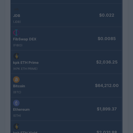
$0.022
JDB
(JDB)
$0.0085
FibSwap DEX
(FIBO)
$2,036.25
kpk ETH Prime
(KPK ETH PRIME)
$64,212.00
Bitcoin
(BTC)
$1,899.37
Ethereum
(ETH)
$2,031.88
kpk ETH Yield