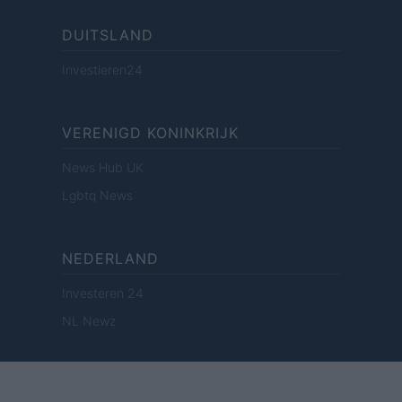
DUITSLAND
Investieren24
VERENIGD KONINKRIJK
News Hub UK
Lgbtq News
NEDERLAND
Investeren 24
NL Newz