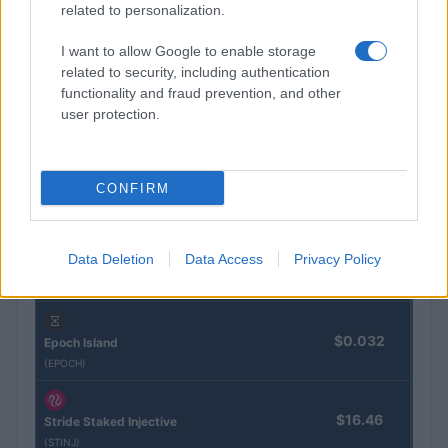
related to personalization.
I want to allow Google to enable storage
related to security, including authentication
CRYPTOKOERSEN
functionality and fraud prevention, and other
user protection.
Naam
Prijs
$4,205.78
Eureka Bridged PAX Gold (Terra
CONFIRM
(PAXG)
Data Deletion
Data Access
Privacy Policy
$83,270.00
Kinza Babylon Staked BTC
(KBTC)
$0.032
Epoch Island
(EPOCH)
$16.46
Stride Staked Injective
(STINJ)