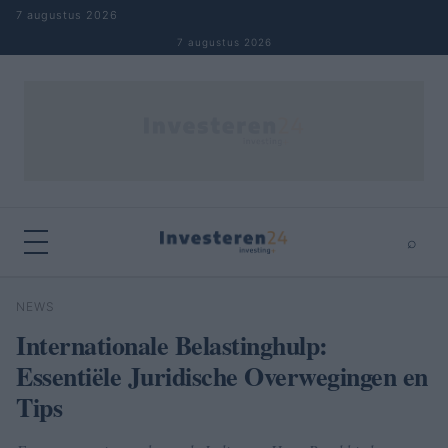
Naar inhoud springen
7 augustus 2026
7 augustus 2026
⌕
×
⌕
NEWS
Zoeken
Internationale Belastinghulp:
Essentiële Juridische Overwegingen en
Tips