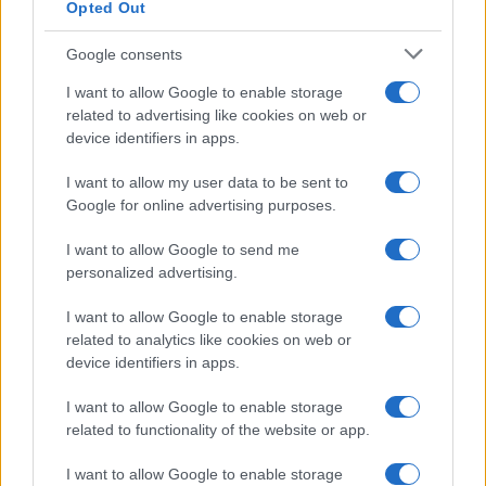
Opted Out
Brentolie daalt naar 91,82 dollar: een week van teruggang in
Google consents
grondstoffen
Sanne De Vries · 5 aug 2026
I want to allow Google to enable storage
related to advertising like cookies on web or
NEWS
device identifiers in apps.
I want to allow my user data to be sent to
Google for online advertising purposes.
I want to allow Google to send me
personalized advertising.
I want to allow Google to enable storage
related to analytics like cookies on web or
device identifiers in apps.
I want to allow Google to enable storage
related to functionality of the website or app.
Brentolie daalt naar 91,82 dollar: een week van dalende
grondstoffenprijzen
I want to allow Google to enable storage
Sanne De Vries · 4 aug 2026