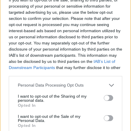
Sanne De Vries · 7 aug 2026
processing of your personal or sensitive information for
targeted advertising by us, please use the below opt-out
NEWS
section to confirm your selection. Please note that after your
opt-out request is processed you may continue seeing
interest-based ads based on personal information utilized by
us or personal information disclosed to third parties prior to
your opt-out. You may separately opt-out of the further
disclosure of your personal information by third parties on the
IAB’s list of downstream participants. This information may
also be disclosed by us to third parties on the
IAB’s List of
Downstream Participants
that may further disclose it to other
third parties.
Please note that this website/app uses one or more Google
Personal Data Processing Opt Outs
services and may gather and store information including but
not limited to your visit or usage behaviour. You may click to
I want to opt-out of the Sharing of my
Brentolie daalt naar 88.9 dollar: grondstoffen onder druk
personal data.
grant or deny consent to Google and its third-party tags to
Sanne De Vries · 6 aug 2026
Opted In
use your data for below specified purposes in below Google
consent section.
I want to opt-out of the Sale of my
NEWS
Personal Data.
Opted In