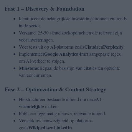
Fase 1 – Discovery & Foundation
Identificeer de belangrijkste investeringsbronnen en trends
in de sector.
Verzamel 25-50 sleutelzoekopdrachten die relevant zijn
voor investeringen.
Claude
Perplexity
Voer tests uit op AI-platforms zoals
en
.
Google Analytics 4
Implementeer
met aangepaste regex
om AI-verkeer te volgen.
Milestone:
Bepaal de basislijn van citaties ten opzichte
van concurrenten.
Fase 2 – Optimization & Content Strategy
AI-
Herstructureer bestaande inhoud om deze
vriendelijk
te maken.
Publiceer regelmatig nieuwe, relevante inhoud.
Versterk uw aanwezigheid op platforms
Wikipedia
LinkedIn
zoals
en
.