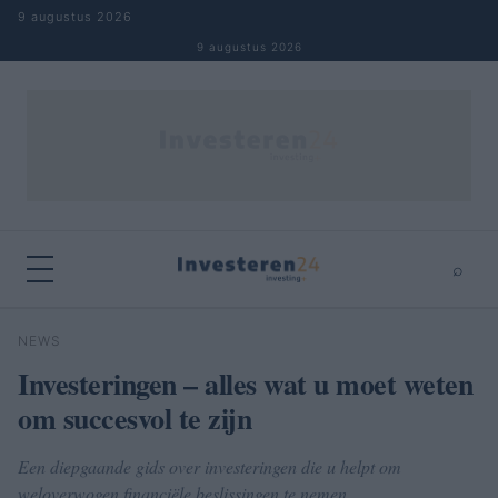
Naar inhoud springen
9 augustus 2026
9 augustus 2026
⌕
×
⌕
NEWS
Zoeken
Investeringen – alles wat u moet weten
om succesvol te zijn
Een diepgaande gids over investeringen die u helpt om
weloverwogen financiële beslissingen te nemen.