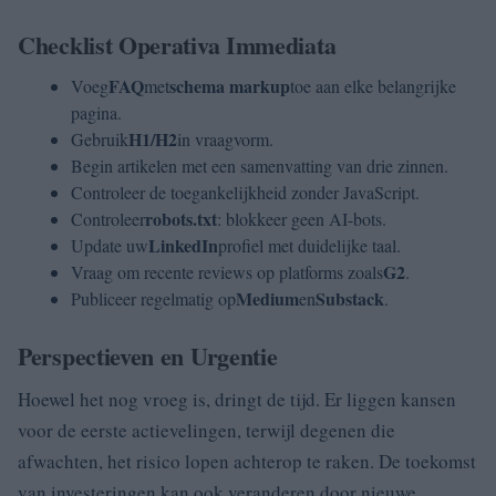
Checklist Operativa Immediata
FAQ
schema markup
Voeg
met
toe aan elke belangrijke
pagina.
H1/H2
Gebruik
in vraagvorm.
Begin artikelen met een samenvatting van drie zinnen.
Controleer de toegankelijkheid zonder JavaScript.
robots.txt
Controleer
: blokkeer geen AI-bots.
LinkedIn
Update uw
profiel met duidelijke taal.
G2
Vraag om recente reviews op platforms zoals
.
Medium
Substack
Publiceer regelmatig op
en
.
Perspectieven en Urgentie
Hoewel het nog vroeg is, dringt de tijd. Er liggen kansen
voor de eerste actievelingen, terwijl degenen die
afwachten, het risico lopen achterop te raken. De toekomst
van investeringen kan ook veranderen door nieuwe