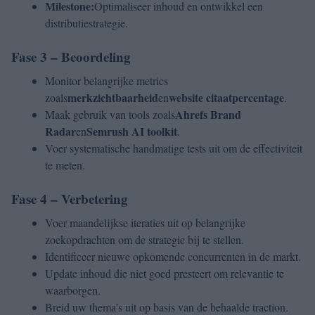
Milestone:
Optimaliseer inhoud en ontwikkel een
distributiestrategie.
Fase 3 – Beoordeling
Monitor belangrijke metrics
merkzichtbaarheid
website citaatpercentage
zoals
en
.
Ahrefs Brand
Maak gebruik van tools zoals
Radar
Semrush AI toolkit
en
.
Voer systematische handmatige tests uit om de effectiviteit
te meten.
Fase 4 – Verbetering
Voer maandelijkse iteraties uit op belangrijke
zoekopdrachten om de strategie bij te stellen.
Identificeer nieuwe opkomende concurrenten in de markt.
Update inhoud die niet goed presteert om relevantie te
waarborgen.
Breid uw thema’s uit op basis van de behaalde traction.