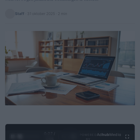
Staff
·
31 oktober 2025
· 2 min
0:28 /
Ad
hub
Media
POWERED
1
/
4
3:55
BY