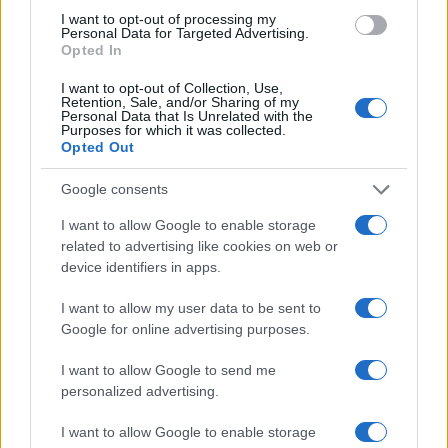
I want to opt-out of processing my
Personal Data for Targeted Advertising.
Opted In
I want to opt-out of Collection, Use,
Retention, Sale, and/or Sharing of my
Personal Data that Is Unrelated with the
Purposes for which it was collected.
Opted Out
Google consents
I want to allow Google to enable storage
Brentolie daalt naar 91,82 dollar: een week van teruggang in
related to advertising like cookies on web or
grondstoffen
device identifiers in apps.
Sanne De Vries · 5 aug 2026
I want to allow my user data to be sent to
Google for online advertising purposes.
CRYPTOKOERSEN
I want to allow Google to send me
personalized advertising.
Naam
Prijs
I want to allow Google to enable storage