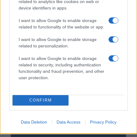
related to analytics like cookies on web or
$4,205.78
Eureka Bridged PAX Gold (Terra
device identifiers in apps.
(PAXG)
I want to allow Google to enable storage
related to functionality of the website or app.
$83,270.00
Kinza Babylon Staked BTC
(KBTC)
I want to allow Google to enable storage
related to personalization.
$0.032
Epoch Island
I want to allow Google to enable storage
(EPOCH)
related to security, including authentication
functionality and fraud prevention, and other
$16.46
Stride Staked Injective
user protection.
(STINJ)
CONFIRM
$0.022
JDB
(JDB)
Data Deletion
Data Access
Privacy Policy
$0.0085
FibSwap DEX
(FIBO)