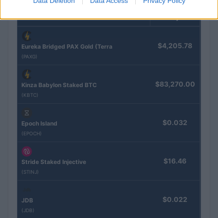
Data Deletion
Data Access
Privacy Policy
Naam
Prijs
$4,205.78
Eureka Bridged PAX Gold (Terra
(PAXG)
$83,270.00
Kinza Babylon Staked BTC
(KBTC)
$0.032
Epoch Island
(EPOCH)
$16.46
Stride Staked Injective
(STINJ)
$0.022
JDB
(JDB)