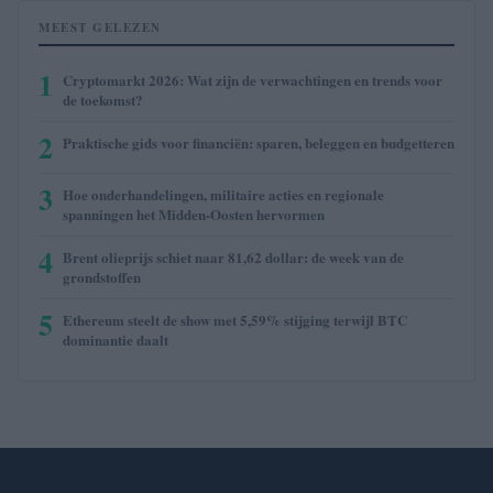
MEEST GELEZEN
1
Cryptomarkt 2026: Wat zijn de verwachtingen en trends voor
de toekomst?
2
Praktische gids voor financiën: sparen, beleggen en budgetteren
3
Hoe onderhandelingen, militaire acties en regionale
spanningen het Midden-Oosten hervormen
4
Brent olieprijs schiet naar 81,62 dollar: de week van de
grondstoffen
5
Ethereum steelt de show met 5,59% stijging terwijl BTC
dominantie daalt