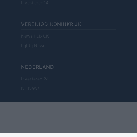
Investieren24
VERENIGD KONINKRIJK
News Hub UK
Lgbtq News
NEDERLAND
Investeren 24
NL Newz