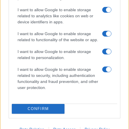
I want to allow Google to enable storage
NEWS
related to analytics like cookies on web or
device identifiers in apps.
I want to allow Google to enable storage
related to functionality of the website or app.
I want to allow Google to enable storage
related to personalization.
I want to allow Google to enable storage
related to security, including authentication
functionality and fraud prevention, and other
user protection.
EUR/JPY daalt 1,58%: valuta en crypto in een week van
terugtrekking
Sanne De Vries · 3 aug 2026
CONFIRM
CRYPTOKOERSEN