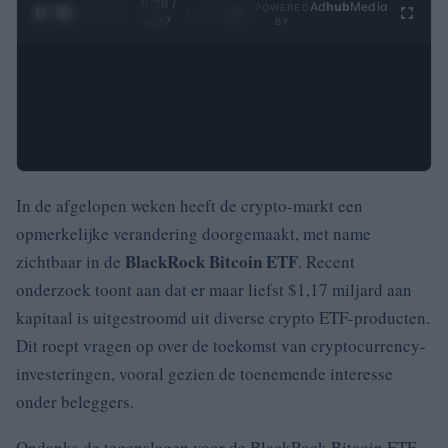
0:29 /
Ad
hub
Media
POWERED
1
/
4
4:27
BY
In de afgelopen weken heeft de crypto-markt een
opmerkelijke verandering doorgemaakt, met name
BlackRock Bitcoin ETF
zichtbaar in de
. Recent
onderzoek toont aan dat er maar liefst $1,17 miljard aan
kapitaal is uitgestroomd uit diverse crypto ETF-producten.
Dit roept vragen op over de toekomst van cryptocurrency-
investeringen, vooral gezien de toenemende interesse
onder beleggers.
Ondanks de tegenslagen voor de BlackRock Bitcoin ETF,