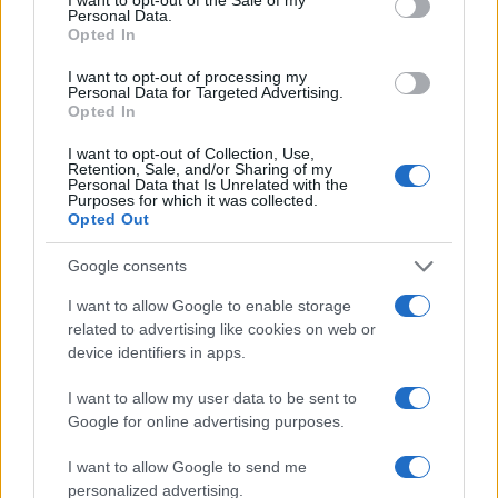
Personal Data.
Brentolie daalt naar 91,82 dollar: een week van teruggang in
Opted In
grondstoffen
I want to opt-out of processing my
Sanne De Vries · 5 aug 2026
Personal Data for Targeted Advertising.
Opted In
NEWS
I want to opt-out of Collection, Use,
Retention, Sale, and/or Sharing of my
Personal Data that Is Unrelated with the
Purposes for which it was collected.
Opted Out
Google consents
I want to allow Google to enable storage
related to advertising like cookies on web or
device identifiers in apps.
I want to allow my user data to be sent to
Google for online advertising purposes.
Brentolie daalt naar 91,82 dollar: een week van dalende
grondstoffenprijzen
I want to allow Google to send me
Sanne De Vries · 4 aug 2026
personalized advertising.