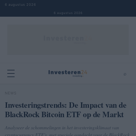
Naar inhoud springen
6 augustus 2026
6 augustus 2026
⌕
×
⌕
NEWS
Zoeken
Investeringstrends: De Impact van de
BlackRock Bitcoin ETF op de Markt
Analyseer de schommelingen in het investeringsklimaat van
cryptocurrency ETF's, met speciale aandacht voor de BlackRock