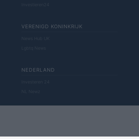
Investieren24
VERENIGD KONINKRIJK
News Hub UK
Lgbtq News
NEDERLAND
Investeren 24
NL Newz