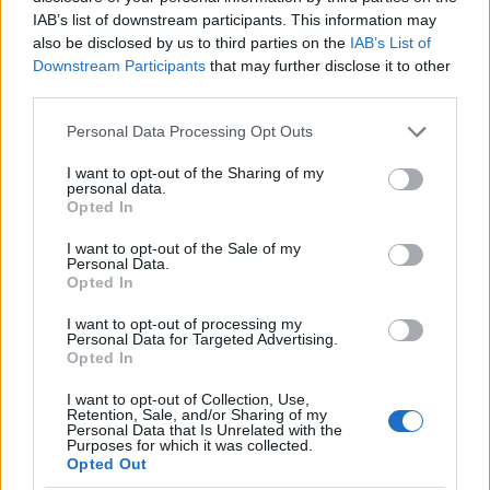
IAB’s list of downstream participants. This information may
also be disclosed by us to third parties on the
IAB’s List of
Downstream Participants
that may further disclose it to other
Brentolie daalt naar 88.9 dollar: een week van dalende
third parties.
grondstoffenprijzen
Please note that this website/app uses one or more Google
Sanne De Vries · 7 aug 2026
Personal Data Processing Opt Outs
services and may gather and store information including but
not limited to your visit or usage behaviour. You may click to
I want to opt-out of the Sharing of my
NEWS
personal data.
grant or deny consent to Google and its third-party tags to
Opted In
use your data for below specified purposes in below Google
consent section.
I want to opt-out of the Sale of my
Personal Data.
Opted In
I want to opt-out of processing my
Personal Data for Targeted Advertising.
Opted In
I want to opt-out of Collection, Use,
Retention, Sale, and/or Sharing of my
Personal Data that Is Unrelated with the
Purposes for which it was collected.
Opted Out
Brentolie daalt naar 88.9 dollar: grondstoffen onder druk