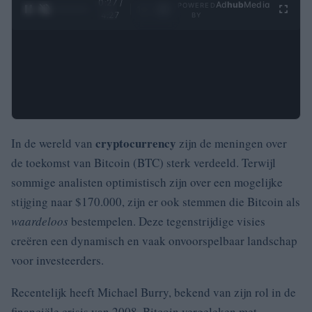
0:28 /
Ad
hub
Media
POWERED
1
/
4
4:27
BY
cryptocurrency
In de wereld van
zijn de meningen over
de toekomst van Bitcoin (BTC) sterk verdeeld. Terwijl
sommige analisten optimistisch zijn over een mogelijke
stijging naar $170.000, zijn er ook stemmen die Bitcoin als
waardeloos
bestempelen. Deze tegenstrijdige visies
creëren een dynamisch en vaak onvoorspelbaar landschap
voor investeerders.
Recentelijk heeft Michael Burry, bekend van zijn rol in de
financiële crisis van 2008, Bitcoin vergeleken met