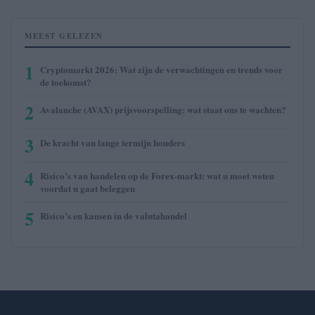
MEEST GELEZEN
1
Cryptomarkt 2026: Wat zijn de verwachtingen en trends voor
de toekomst?
2
Avalanche (AVAX) prijsvoorspelling: wat staat ons te wachten?
3
De kracht van lange termijn houders
4
Risico’s van handelen op de Forex-markt: wat u moet weten
voordat u gaat beleggen
5
Risico’s en kansen in de valutahandel