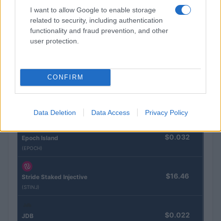
CRYPTOKOERSEN
I want to allow Google to enable storage
related to security, including authentication
Naam
Prijs
functionality and fraud prevention, and other
user protection.
$4,205.78
Eureka Bridged PAX Gold (Terra
(PAXG)
CONFIRM
$83,270.00
Kinza Babylon Staked BTC
(KBTC)
Data Deletion
Data Access
Privacy Policy
$0.032
Epoch Island
(EPOCH)
$16.46
Stride Staked Injective
(STINJ)
$0.022
JDB