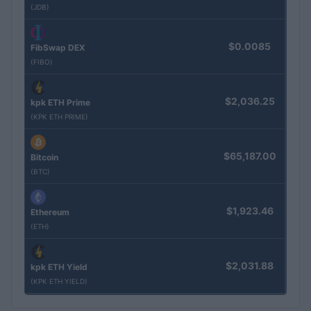
(JDB)
$0.0085
FibSwap DEX
(FIBO)
$2,036.25
kpk ETH Prime
(KPK ETH PRIME)
$65,187.00
Bitcoin
(BTC)
$1,923.46
Ethereum
(ETH)
$2,031.88
kpk ETH Yield
(KPK ETH YIELD)