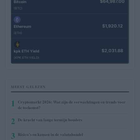
$64,987.00
Bitcoin
(BTC)
$1,920.12
Ethereum
(ETH)
$2,031.88
kpk ETH Yield
(KPK ETH YIELD)
MEEST GELEZEN
1
Cryptomarkt 2026: Wat zijn de verwachtingen en trends voor
de toekomst?
2
De kracht van lange termijn houders
3
Risico’s en kansen in de valutahandel