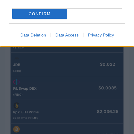
CONFIRM
$0.032
Epoch Island
(EPOCH)
Data Deletion
Data Access
Privacy Policy
$16.46
Stride Staked Injective
(STINJ)
$0.022
JDB
(JDB)
$0.0085
FibSwap DEX
(FIBO)
$2,036.25
kpk ETH Prime
(KPK ETH PRIME)