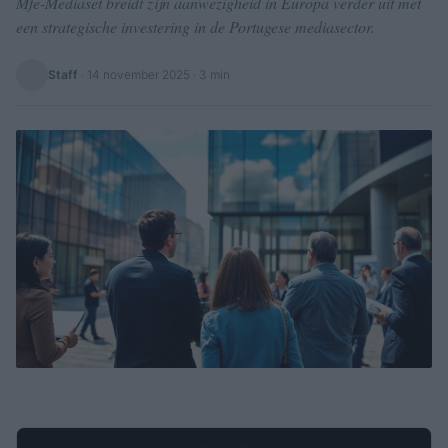
Mfe-Mediaset breidt zijn aanwezigheid in Europa verder uit met
een strategische investering in de Portugese mediasector.
Staff
·
14 november 2025
· 3 min