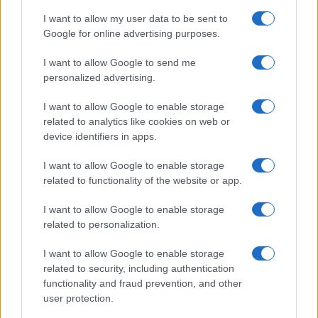
I want to allow my user data to be sent to
Google for online advertising purposes.
I want to allow Google to send me
personalized advertising.
Brentolie daalt naar 91,82 dollar: een week van teruggang in
grondstoffen
I want to allow Google to enable storage
Sanne De Vries · 5 aug 2026
related to analytics like cookies on web or
device identifiers in apps.
I want to allow Google to enable storage
CRYPTOKOERSEN
related to functionality of the website or app.
Naam
Prijs
I want to allow Google to enable storage
related to personalization.
$4,205.78
Eureka Bridged PAX Gold (Terra
I want to allow Google to enable storage
(PAXG)
related to security, including authentication
functionality and fraud prevention, and other
user protection.
$83,270.00
Kinza Babylon Staked BTC
(KBTC)