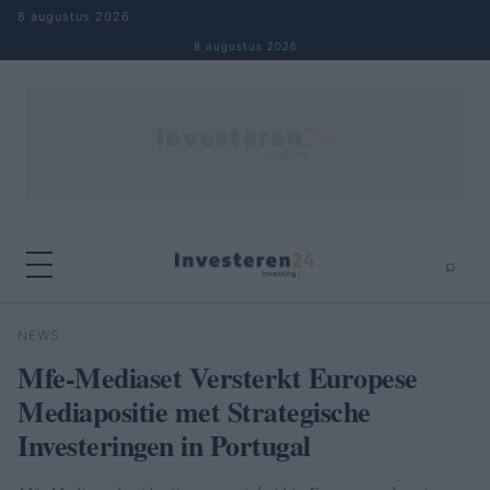
Naar inhoud springen
8 augustus 2026
8 augustus 2026
⌕
×
⌕
NEWS
Zoeken
Mfe-Mediaset Versterkt Europese
Mediapositie met Strategische
Investeringen in Portugal