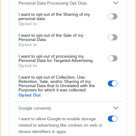
Please note that this website/app uses one or more Google
Personal Data Processing Opt Outs
services and may gather and store information including but
not limited to your visit or usage behaviour. You may click to
I want to opt-out of the Sharing of my
personal data.
grant or deny consent to Google and its third-party tags to
Opted In
use your data for below specified purposes in below Google
consent section.
I want to opt-out of the Sale of my
Personal Data.
Opted In
I want to opt-out of processing my
Personal Data for Targeted Advertising.
Brentolie daalt naar 88.9 dollar: grondstoffen onder druk
Opted In
Sanne De Vries · 6 aug 2026
I want to opt-out of Collection, Use,
Retention, Sale, and/or Sharing of my
Personal Data that Is Unrelated with the
NEWS
Purposes for which it was collected.
Opted Out
Google consents
I want to allow Google to enable storage
related to advertising like cookies on web or
device identifiers in apps.