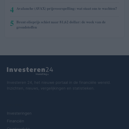
4
Avalanche (AVAX) prijsvoorspelling: wat staat ons te wachten?
5
Brent olieprijs schiet naar 81,62 dollar: de week van de
grondstoffen
Investeren 24, het nieuwe portaal in de financiële wereld.
Inzichten, nieuws, vergelijkingen en statistieken.
SECTIES
Investeringen
Financiën
Cryptovaluta