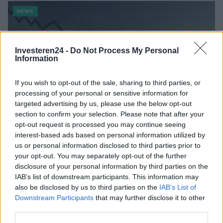
NEWS
Investeren24 -
Do Not Process My Personal
Information
If you wish to opt-out of the sale, sharing to third parties, or
processing of your personal or sensitive information for
targeted advertising by us, please use the below opt-out
section to confirm your selection. Please note that after your
opt-out request is processed you may continue seeing
interest-based ads based on personal information utilized by
us or personal information disclosed to third parties prior to
Brentolie daalt naar 88.9 dollar: een week van dalende
your opt-out. You may separately opt-out of the further
grondstoffenprijzen
disclosure of your personal information by third parties on the
Sanne De Vries · 7 aug 2026
IAB’s list of downstream participants. This information may
also be disclosed by us to third parties on the
IAB’s List of
NEWS
Downstream Participants
that may further disclose it to other
third parties.