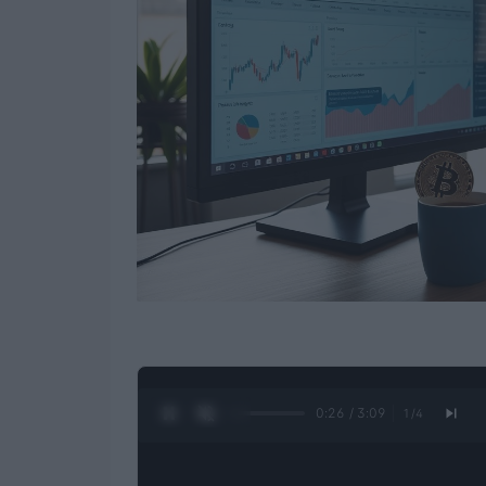
0:27 / 3:09
1
/
4