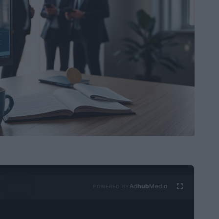
Ad
hub
Media
POWERED BY