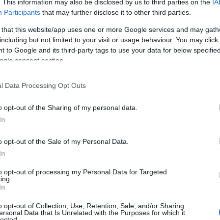
. This information may also be disclosed by us to third parties on the
IA
coin
Participants
that may further disclose it to other third parties.
 that this website/app uses one or more Google services and may gath
tste bedrijfsbeleggers in Bitcoin, ooit zou overwegen
including but not limited to your visit or usage behaviour. You may click 
 to Google and its third-party tags to use your data for below specifi
kt lange tijd ondenkbaar. De CEO van MicroStrategy,
ogle consent section.
ven dat, onder bepaalde omstandigheden, de verkoop
ten is. Dit markeert een belangrijke stap weg van de
l Data Processing Opt Outs
lor.
o opt-out of the Sharing of my personal data.
In
o opt-out of the Sale of my Personal Data.
In
to opt-out of processing my Personal Data for Targeted
ing.
In
o opt-out of Collection, Use, Retention, Sale, and/or Sharing
ersonal Data that Is Unrelated with the Purposes for which it
lected.