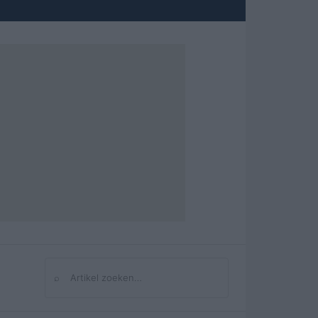
⌕
Zoeken