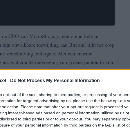
, de CEO van MicroStrategy, een opmerkelijke
ijn onwrikbare toewijding aan Bitcoin, lijkt het erop
cante verschuiving ondergaat. Met een enorme
ag nu: wat zou de toevoeging van groene punten in zijn
n24 -
Do Not Process My Personal Information
geplaatst die de aandacht trok van investeerders en
anje punten die elke Bitcoin-aankoop symboliseren,
to opt-out of the sale, sharing to third parties, or processing of your per
formation for targeted advertising by us, please use the below opt-out s
evoegen van groene punten?”
De implicaties van deze
r selection. Please note that after your opt-out request is processed y
 vragen op over de toekomst van MicroStrategy’s
eing interest-based ads based on personal information utilized by us or
disclosed to third parties prior to your opt-out. You may separately opt-
losure of your personal information by third parties on the IAB’s list of