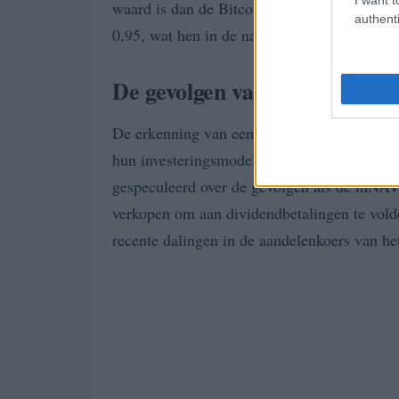
waard is dan de Bitcoin die het bezit. Op 
authenti
0,95, wat hen in de nabijheid van een kritis
De gevolgen van deze ontwikk
De erkenning van een mogelijke verkoopstr
hun investeringsmodel en heeft brede implic
gespeculeerd over de gevolgen als de mNAV
verkopen om aan dividendbetalingen te vold
recente dalingen in de aandelenkoers van het