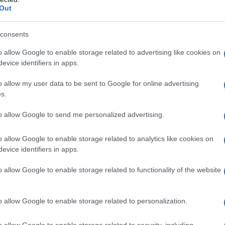
Out
consents
o allow Google to enable storage related to advertising like cookies on
evice identifiers in apps.
o allow my user data to be sent to Google for online advertising
s.
Bitcoin Did
, legde Phong Le uit dat de enige reden
to allow Google to send me personalized advertising.
n hun aandelen onder de netto-activa waarde (mNAV)
o allow Google to enable storage related to analytics like cookies on
kapitaal aan te trekken. Deze situatie zou hen dwingen
evice identifiers in apps.
 redmiddel om de belangen van hun aandeelhouders te
o allow Google to enable storage related to functionality of the website
ktwaarde van MicroStrategy vergelijkt met de waarde
o allow Google to enable storage related to personalization.
onder 1 zakt, betekent dit dat het bedrijf minder
o allow Google to enable storage related to security, including