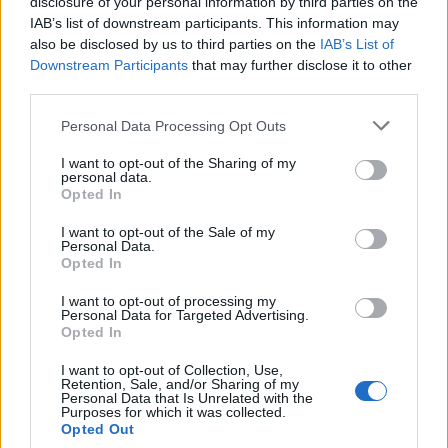
disclosure of your personal information by third parties on the
IAB’s list of downstream participants. This information may
also be disclosed by us to third parties on the
IAB’s List of
Downstream Participants
that may further disclose it to other
Brentolie daalt naar 88.9 dollar: grondstoffen onder druk
third parties.
Sanne De Vries · 6 aug 2026
Please note that this website/app uses one or more Google
Personal Data Processing Opt Outs
services and may gather and store information including but
NEWS
not limited to your visit or usage behaviour. You may click to
I want to opt-out of the Sharing of my
personal data.
grant or deny consent to Google and its third-party tags to
Opted In
use your data for below specified purposes in below Google
consent section.
I want to opt-out of the Sale of my
Personal Data.
Opted In
I want to opt-out of processing my
Personal Data for Targeted Advertising.
Opted In
I want to opt-out of Collection, Use,
Retention, Sale, and/or Sharing of my
Personal Data that Is Unrelated with the
Purposes for which it was collected.
Brentolie daalt naar 91,82 dollar: een week van teruggang in
Opted Out