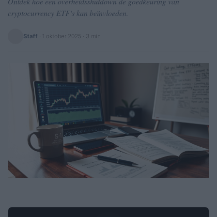
Ontdek hoe een overheidsshutdown de goedkeuring van
cryptocurrency ETF's kan beïnvloeden.
Staff
·
1 oktober 2025
· 3 min