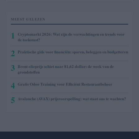
MEEST GELEZEN
1
Cryptomarkt 2026: Wat zijn de verwachtingen en trends voor
de toekomst?
2
Praktische gids voor financiën: sparen, beleggen en budgetteren
3
Brent olieprijs schiet naar 81,62 dollar: de week van de
grondstoffen
4
Gratis Odoo Training voor Efficiënt Restaurantbeheer
5
Avalanche (AVAX) prijsvoorspelling: wat staat ons te wachten?