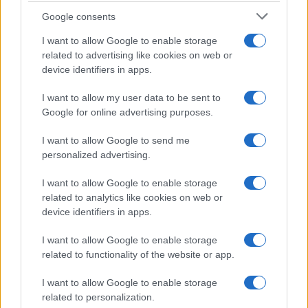
grondstoffen
Google consents
Sanne De Vries · 5 aug 2026
I want to allow Google to enable storage
NEWS
related to advertising like cookies on web or
device identifiers in apps.
I want to allow my user data to be sent to
Google for online advertising purposes.
I want to allow Google to send me
personalized advertising.
I want to allow Google to enable storage
related to analytics like cookies on web or
device identifiers in apps.
Brentolie daalt naar 91,82 dollar: een week van dalende
I want to allow Google to enable storage
grondstoffenprijzen
related to functionality of the website or app.
Sanne De Vries · 4 aug 2026
I want to allow Google to enable storage
related to personalization.