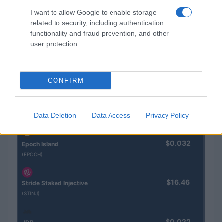
CRYPTOKOERSEN
I want to allow Google to enable storage
related to security, including authentication
functionality and fraud prevention, and other
Naam
Prijs
user protection.
$4,205.78
Eureka Bridged PAX Gold (Terra
(PAXG)
CONFIRM
$83,270.00
Kinza Babylon Staked BTC
Data Deletion
Data Access
Privacy Policy
(KBTC)
$0.032
Epoch Island
(EPOCH)
$16.46
Stride Staked Injective
(STINJ)
$0.022