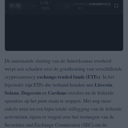
0:29 /
Ad
hub
Media
POWERED
1
/
4
3:09
BY
De aanstaande sluiting van de Amerikaanse overheid
werpt een schaduw over de goedkeuring van verschillende
exchange-traded funds (ETFs)
cryptocurrency
. In het
Litecoin
bijzonder zijn ETFs die verband houden met
,
Solana
Dogecoin
Cardano
,
en
onzeker nu de federale
operaties op het punt staan te stoppen. Met nog maar
enkele uren tot een bijna totale stillegging van de federale
activiteiten, rijzen er vragen over het vermogen van de
Securities and Exchange Commission (SEC) om de