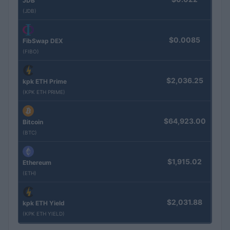
JDB
(JDB)
$0.0085
FibSwap DEX
(FIBO)
$2,036.25
kpk ETH Prime
(KPK ETH PRIME)
$64,923.00
Bitcoin
(BTC)
$1,915.02
Ethereum
(ETH)
$2,031.88
kpk ETH Yield
(KPK ETH YIELD)