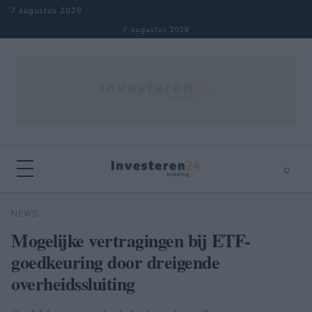
Naar inhoud springen
7 augustus 2026
7 augustus 2026
⌕
×
⌕
NEWS
Zoeken
Mogelijke vertragingen bij ETF-
goedkeuring door dreigende
overheidssluiting