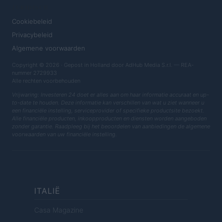
JURIDISCH
Cookiebeleid
Privacybeleid
Algemene voorwaarden
Copyright © 2026 · Gepost in Holland door AdHub Media S.r.l. — REA-
nummer 2729933
Alle rechten voorbehouden
Vrijwaring: Investeren 24 doet er alles aan om haar informatie accuraat en up-
to-date te houden. Deze informatie kan verschillen van wat u ziet wanneer u
een financiële instelling, serviceprovider of specifieke productsite bezoekt.
Alle financiële producten, inkoopproducten en diensten worden aangeboden
zonder garantie. Raadpleeg bij het beoordelen van aanbiedingen de algemene
voorwaarden van uw financiële instelling.
ITALIË
Casa Magazine