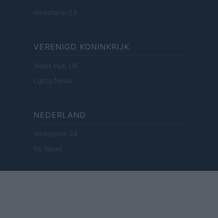
Investieren24
VERENIGD KONINKRIJK
News Hub UK
Lgbtq News
NEDERLAND
Investeren 24
NL Newz