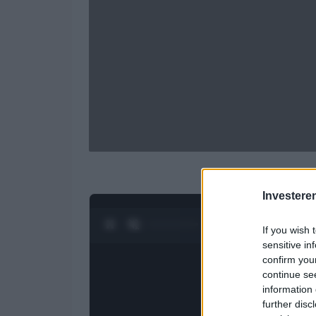
Investere
0:30 / 3:19
1
/
4
If you wish 
sensitive in
confirm you
continue se
information 
further disc