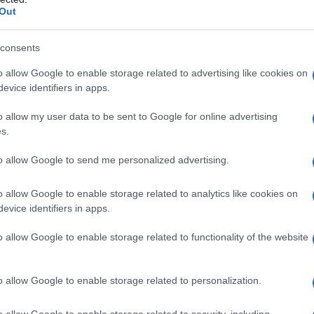
Out
n en sommige delen van het Amerikaanse politieke
n de Democratische Partij, komt duidelijk naar voren.
consents
oeden?
o allow Google to enable storage related to advertising like cookies on
evice identifiers in apps.
guur in de Bitcoin-wereld
o allow my user data to be sent to Google for online advertising
is een opvallende speler in de Bitcoin-arena. Als de
s.
etaalmiddel introduceerde, heeft hij zowel bewonderaars
to allow Google to send me personalized advertising.
ft aanzienlijke vooruitgang geboekt in de acceptatie
ook een stroom van kritiek, vooral vanuit internationale
o allow Google to enable storage related to analytics like cookies on
tair Fonds (IMF)
. Bukele wordt in de Bitcoin-
evice identifiers in apps.
ijn aanpak heeft ook vijanden gemaakt, vooral onder
o allow Google to enable storage related to functionality of the website
o sterk in te zetten op Bitcoin?
o allow Google to enable storage related to personalization.
o allow Google to enable storage related to security, including