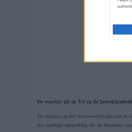
authenti
De reacties uit de VS en de betrokkenhei
De reacties op het wetsvoorstel zijn niet te
een luchtige opmerking die de frustratie v