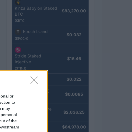
Kinza Babylon Staked
$83,270.00
BTC
(KBTC)
Epoch Island
$0.032
(EPOCH)
Stride Staked
$16.46
Injective
(STINJ)
JDB
$0.022
(JDB)
FibSwap DEX
$0.0085
sonal or
(FIBO)
ection to
ou may
kpk ETH Prime
$2,036.25
 personal
(KPK ETH PRIME)
out of the
Bitcoin
$64,978.00
 downstream
(BTC)