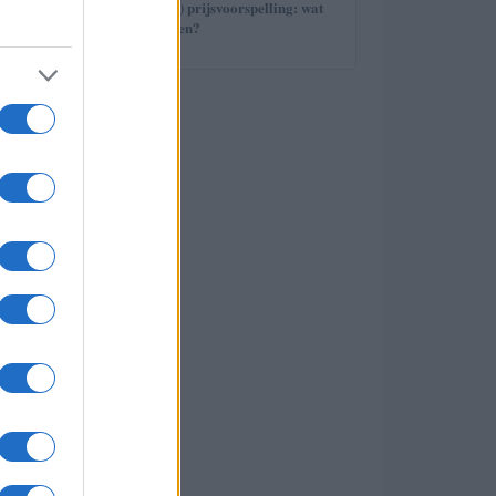
5
Avalanche (AVAX) prijsvoorspelling: wat
staat ons te wachten?