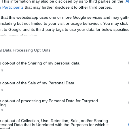
. This information may also be disclosed by us to third parties on the
IA
Participants
that may further disclose it to other third parties.
 land dat zich in het oog van een politieke storm
 that this website/app uses one or more Google services and may gath
including but not limited to your visit or usage behaviour. You may click 
El Salvador
Bitcoin
beurt in
, waar
de status van
 to Google and its third-party tags to use your data for below specifi
 is er een nieuw wetsvoorstel in de Verenigde Staten,
ogle consent section.
toren, dat oproept tot een grondig onderzoek naar het
l Data Processing Opt Outs
deze controversiële wetgeving met zich meegebracht?
ingen van dit verhaal, dat de werelden van
o opt-out of the Sharing of my personal data.
et elkaar verbindt.
In
o opt-out of the Sale of my Personal Data.
ng in?
In
besproken, heeft als doel de autoriteiten te dwingen
to opt-out of processing my Personal Data for Targeted
ing.
onder de loep te nemen. De senatoren beweren dat deze
In
m onduidelijke sancties te omzeilen. Maar wat zijn de
o opt-out of Collection, Use, Retention, Sale, and/or Sharing
ersonal Data that Is Unrelated with the Purposes for which it
En hoe past dit in de bredere politieke context? De
lected.