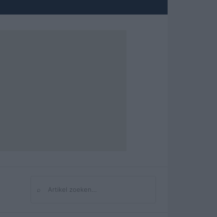
⌕
Zoeken