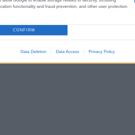
cation functionality and fraud prevention, and other user protection.
heden
 past het beste bij jou? Het is cruciaal om een keuze
CONFIRM
Aandelen
n financiële doelen.
zijn populair, maar je
op de markt. Je investering kan in waarde stijgen,
zekerheid?
Data Deletion
Data Access
Privacy Policy