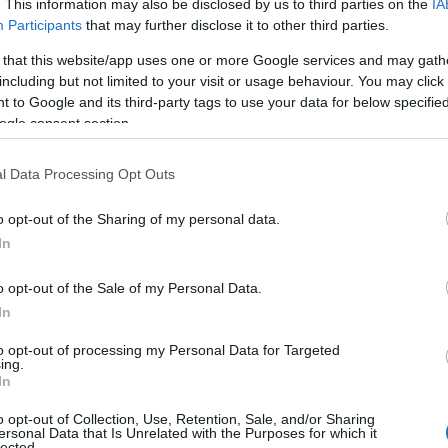
. This information may also be disclosed by us to third parties on the
IA
Participants
that may further disclose it to other third parties.
 that this website/app uses one or more Google services and may gath
including but not limited to your visit or usage behaviour. You may click 
n elke financiële planning. Het helpt je niet alleen
 to Google and its third-party tags to use your data for below specifi
inanciële doelen
te stellen. Door je inkomsten en
ogle consent section.
n waar je kunt besparen en hoeveel je kunt sparen.
l Data Processing Opt Outs
o opt-out of the Sharing of my personal data.
In
o opt-out of the Sale of my Personal Data.
In
to opt-out of processing my Personal Data for Targeted
ing.
In
o opt-out of Collection, Use, Retention, Sale, and/or Sharing
ersonal Data that Is Unrelated with the Purposes for which it
lected.