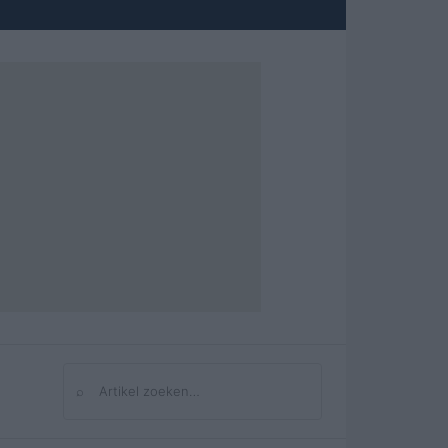
⌕
Zoeken