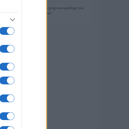
5
Avalanche (AVAX) prijsvoorspelling: wat
staat ons te wachten?