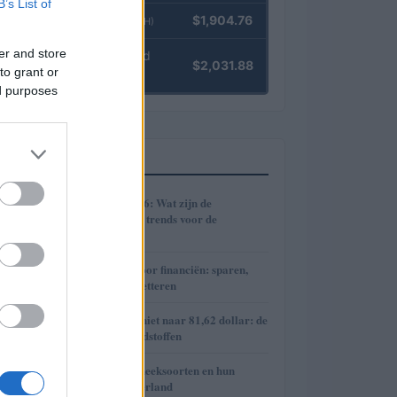
B’s List of
Ethereum
$1,904.76
(ETH)
er and store
kpk ETH Yield
$2,031.88
to grant or
(KPK ETH YIELD)
ed purposes
MEEST GELEZEN
1
Cryptomarkt 2026: Wat zijn de
verwachtingen en trends voor de
toekomst?
2
Praktische gids voor financiën: sparen,
beleggen en budgetteren
3
Brent olieprijs schiet naar 81,62 dollar: de
week van de grondstoffen
4
De diverse hypotheeksoorten en hun
voordelen in Nederland