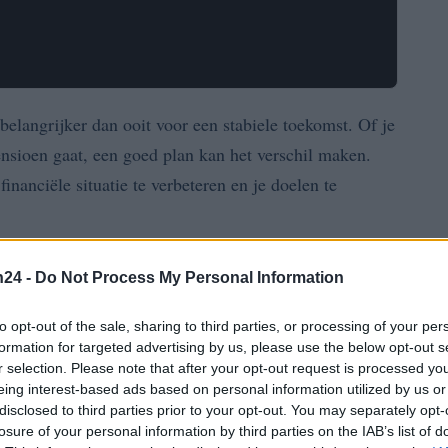
belangrijker dan ooit voor een stabiele toekomst. Of je
ensioen gaat, een goed plan kan het verschil maken.
financiële situatie te verbeteren en je doelen te
g belangrijk?
n24 -
Do Not Process My Personal Information
je uitgaven te beheren, maar ook om inzicht te krijgen
to opt-out of the sale, sharing to third parties, or processing of your per
formation for targeted advertising by us, please use the below opt-out s
te stellen en je inkomsten en uitgaven in kaart te
r selection. Please note that after your opt-out request is processed y
gaat. Dit inzicht stelt je in staat om weloverwogen
eing interest-based ads based on personal information utilized by us or
disclosed to third parties prior to your opt-out. You may separately opt-
tgeven. Maar hoe begin je met het opstellen van een
losure of your personal information by third parties on the IAB’s list of
moet nemen?