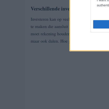
authenti
Verschillende investeringsmogelijk
Investeren kan op veel manieren, maar welke
te maken die aansluit bij je
risicotolerantie
e
moet rekening houden met de schommelingen 
maar ook dalen. Hoe ga jij om met deze on