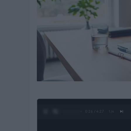
0:27 / 4:27
1
/
4