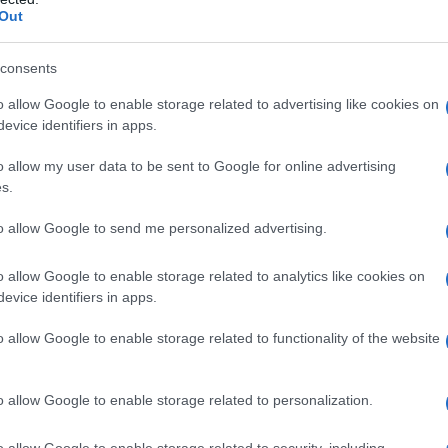
Out
consents
o allow Google to enable storage related to advertising like cookies on
evice identifiers in apps.
geld uitgeeft aan uit eten gaan. Wat als je die kosten
spaarrekening
 je dan gebruiken voor je
of om
o allow my user data to be sent to Google for online advertising
s.
en kunnen op de lange termijn een aanzienlijk verschil
to allow Google to send me personalized advertising.
o allow Google to enable storage related to analytics like cookies on
evice identifiers in apps.
uciaal om te investeren in je toekomst. Investeren kan
o allow Google to enable storage related to functionality of the website
n aandelen, obligaties of vastgoed. Het doel van
n passief inkomen genereren. Heb je al nagedacht over
o allow Google to enable storage related to personalization.
o allow Google to enable storage related to security, including