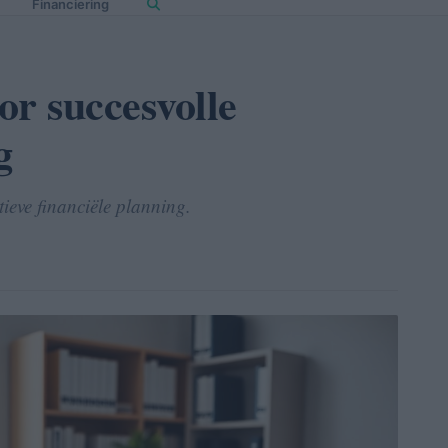
Financiering
or succesvolle
g
tieve financiële planning.