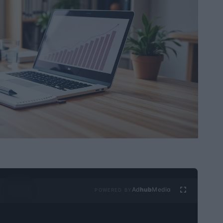
Ad
hub
Media
POWERED BY