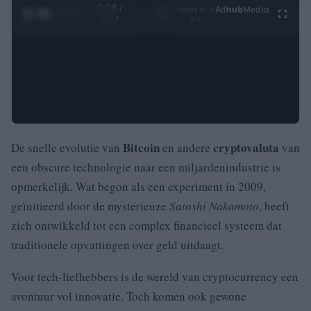
0:29 /
Ad
hub
Media
POWERED
1
/
4
4:27
BY
Bitcoin
cryptovaluta
De snelle evolutie van
en andere
van
een obscure technologie naar een miljardenindustrie is
opmerkelijk. Wat begon als een experiment in 2009,
geïnitieerd door de mysterieuze
Satoshi Nakamoto
, heeft
zich ontwikkeld tot een complex financieel systeem dat
traditionele opvattingen over geld uitdaagt.
Voor tech-liefhebbers is de wereld van cryptocurrency een
avontuur vol innovatie. Toch komen ook gewone