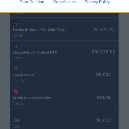
Data Deletion
Data Access
Privacy Policy
Naam
Prijs
$4,205.78
Eureka Bridged PAX Gold (Terra
(PAXG)
$83,270.00
Kinza Babylon Staked BTC
(KBTC)
$0.032
Epoch Island
(EPOCH)
$16.46
Stride Staked Injective
(STINJ)
$0.022
JDB
(JDB)