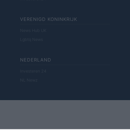
VERENIGD KONINKRIJK
News Hub UK
Lgbtq News
NEDERLAND
Investeren 24
NL Newz