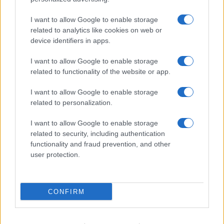
I want to allow Google to enable storage
NEWS
related to analytics like cookies on web or
device identifiers in apps.
I want to allow Google to enable storage
related to functionality of the website or app.
I want to allow Google to enable storage
related to personalization.
I want to allow Google to enable storage
related to security, including authentication
functionality and fraud prevention, and other
user protection.
Brentolie daalt naar 91,82 dollar: een week van dalende
grondstoffenprijzen
Sanne De Vries · 4 aug 2026
CONFIRM
CRYPTOKOERSEN