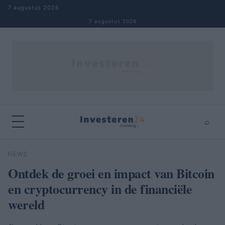
Naar inhoud springen
7 augustus 2026
7 augustus 2026
⌕
×
⌕
NEWS
Zoeken
Ontdek de groei en impact van Bitcoin
en cryptocurrency in de financiële
wereld