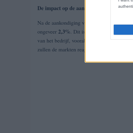
authenti
De impact op de aandelenmarkt
Na de aankondiging van de aandelenuitgifte 
2,3%
ongeveer
. Dit is een duidelijk signaa
van het bedrijf, vooral gezien de recente st
zullen de markten reageren wanneer de beu