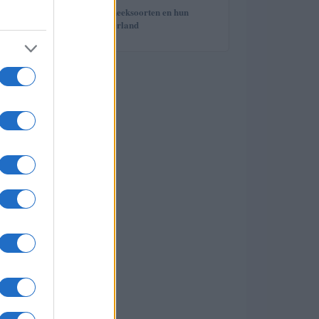
5
De diverse hypotheeksoorten en hun
voordelen in Nederland