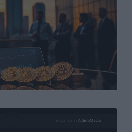
Ad
hub
Media
POWERED BY