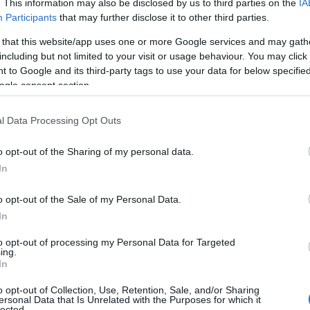
. This information may also be disclosed by us to third parties on the
IA
kapitalisatie ten opzichte van de netto-activa.
Participants
that may further disclose it to other third parties.
 that this website/app uses one or more Google services and may gath
accumuleren van Bitcoin, maar het lijkt erop dat de
including but not limited to your visit or usage behaviour. You may click 
 to Google and its third-party tags to use your data for below specifi
oed heeft op het totale kapitaal dat wordt
ogle consent section.
cryptocurrency-markt
komst van de
en de
l Data Processing Opt Outs
o opt-out of the Sharing of my personal data.
In
o opt-out of the Sale of my Personal Data.
In
to opt-out of processing my Personal Data for Targeted
ing.
In
o opt-out of Collection, Use, Retention, Sale, and/or Sharing
ersonal Data that Is Unrelated with the Purposes for which it
lected.