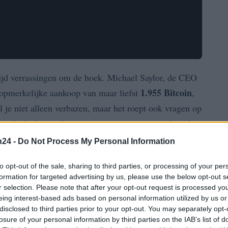
tijd verrassingen om de hoek. Michael Saylor, de CEO
1.955 Bitcoin
 opmerkelijke aankoop van maar liefst
,
l je niet alleen verbazen, maar het roept ook vragen op
ën die bedrijven hanteren om te investeren in digitale
n24 -
Do Not Process My Personal Information
cht aan de hand is
to opt-out of the sale, sharing to third parties, or processing of your per
formation for targeted advertising by us, please use the below opt-out s
r selection. Please note that after your opt-out request is processed y
statement
 alleen een financiële zet; het is een
.
eing interest-based ads based on personal information utilized by us or
 uitgifte van gewone aandelen ter waarde van 200,5
disclosed to third parties prior to your opt-out. You may separately opt-
losure of your personal information by third parties on the IAB’s list of
 investeringen die de strategie van het bedrijf