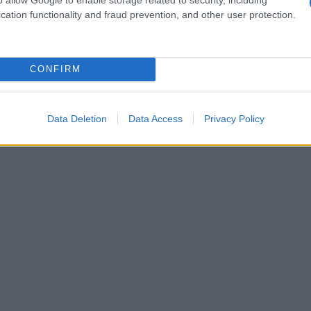
cation functionality and fraud prevention, and other user protection.
verliest het aandeel van Strategy in de pre-market
CONFIRM
l dat investeerders bezorgd zijn over de huidige koers
2,5%
ijging van
in de traditionele handelsessies. Hoe
rs weer opengaat?
Data Deletion
Data Access
Privacy Policy