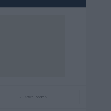
⌕
Zoeken