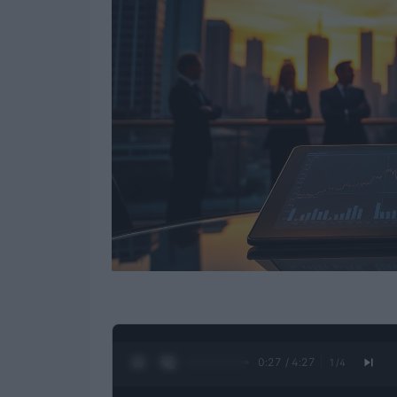
0:28 / 4:27
1
/
4