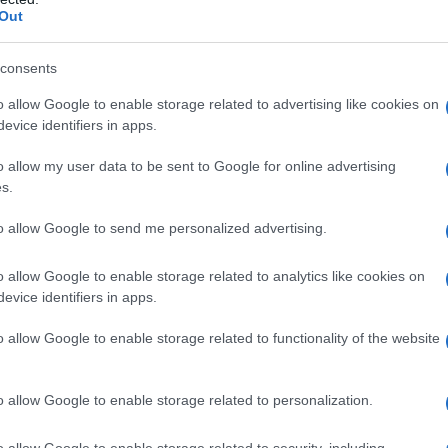
Out
consents
o allow Google to enable storage related to advertising like cookies on
evice identifiers in apps.
itaalwerving
o allow my user data to be sent to Google for online advertising
s.
de systeem voor kapitaalwerving. Niet alleen via de
 van innovatieve financiële instrumenten die zijn
to allow Google to send me personalized advertising.
zonder hen stemrechten te geven. Dit omvat het gebruik
o allow Google to enable storage related to analytics like cookies on
t verhoogde dividenden, wat een slimme manier is om
evice identifiers in apps.
sstructuur van het bedrijf wordt beschermd.
o allow Google to enable storage related to functionality of the website
egie volgehouden worden? De aandelenuitgifte is deze
er mogelijk een vertraging is in hun eerdere plannen
o allow Google to enable storage related to personalization.
lans tussen groei en investeerdersvertrouwen.
o allow Google to enable storage related to security, including